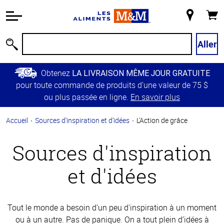
Information
relative à
Mon
Panie
l'accessibilité
magasin
Passer
Aller
Recherche
au
contenu
Obtenez
LA LIVRAISON MÊME JOUR GRATUITE
principal
pour toute commande de produits d’une valeur de 75 $
Retour à
ou plus passée en ligne.
En savoir plus
la
navigation
Accueil
Sources d'inspiration et d'idées
L'Action de grâce
principale
Sources d'inspiration
et d'idées
Tout le monde a besoin d'un peu d'inspiration à un moment
ou à un autre. Pas de panique. On a tout plein d’idées à