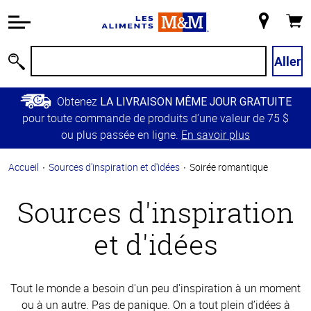
Information
relative à
Mon
Panie
l'accessibilité
magasin
Passer
Aller
Recherche
au
contenu
Obtenez
LA LIVRAISON MÊME JOUR GRATUITE
principal
pour toute commande de produits d’une valeur de 75 $
Retour à
ou plus passée en ligne.
En savoir plus
la
navigation
Accueil
Sources d'inspiration et d'idées
Soirée romantique
principale
Sources d'inspiration
et d'idées
Tout le monde a besoin d'un peu d'inspiration à un moment
ou à un autre. Pas de panique. On a tout plein d’idées à