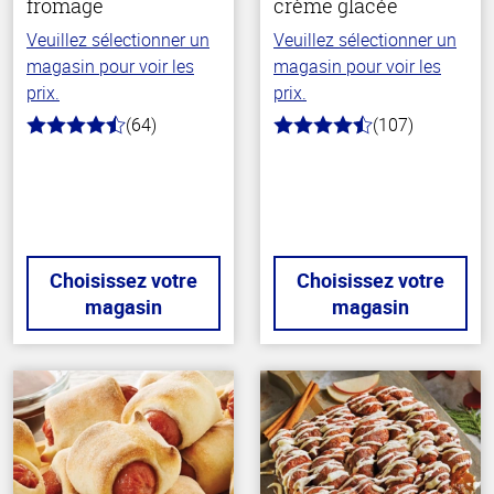
fromage
crème glacée
Veuillez sélectionner un
Veuillez sélectionner un
magasin pour voir les
magasin pour voir les
prix.
prix.
(64)
(107)
4.4
4.2
hors
hors
de
de
5
5
stars
stars
Choisissez votre
Choisissez votre
magasin
magasin