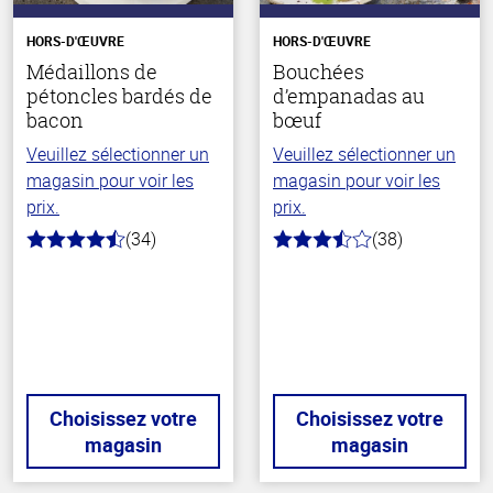
HORS-D'ŒUVRE
HORS-D'ŒUVRE
Médaillons de
Bouchées
pétoncles bardés de
d’empanadas au
bacon
bœuf
Veuillez sélectionner un
Veuillez sélectionner un
magasin pour voir les
magasin pour voir les
prix.
prix.
(34)
(38)
4.1
3.6
hors
hors
de
de
5
5
stars
stars
Choisissez votre
Choisissez votre
magasin
magasin