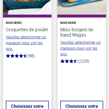
BOUCHERIE
BOUCHERIE
Croquettes de poulet
Mini-burgers de
bœuf Wagyu
Veuillez sélectionner un
Veuillez sélectionner un
magasin pour voir les
magasin pour voir les
prix.
prix.
(98)
4.4
(29)
hors
3.6
de
hors
5
de
stars
5
stars
Choisissez votre
Choisissez votre