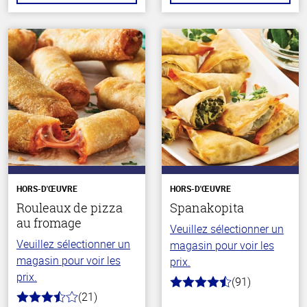
HORS-D'ŒUVRE
HORS-D'ŒUVRE
Rouleaux de pizza
Spanakopita
au fromage
Veuillez sélectionner un
Veuillez sélectionner un
magasin pour voir les
magasin pour voir les
prix.
prix.
(91)
4.7
(21)
hors
3.5