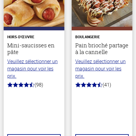
HORS-D'ŒUVRE
BOULANGERIE
Mini-saucisses en
Pain brioché partage
pâte
à la cannelle
Veuillez sélectionner un
Veuillez sélectionner un
magasin pour voir les
magasin pour voir les
prix.
prix.
(98)
(41)
4.3
4.5
hors
hors
de
de
5
5
stars
stars