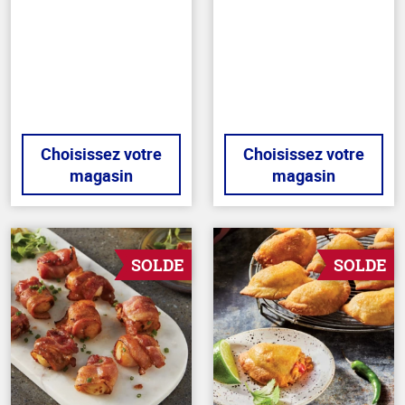
de
hors
5
de
stars
5
stars
Choisissez votre
Choisissez votre
magasin
magasin
SOLDE
SOLDE