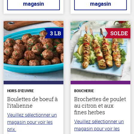
magasin
magasin
3 LB
SOLDE
HORS-D'ŒUVRE
BOUCHERIE
Boulettes de boeuf à
Brochettes de poulet
l’italienne
au citron et aux
fines herbes
Veuillez sélectionner un
Veuillez sélectionner un
magasin pour voir les
magasin pour voir les
prix.