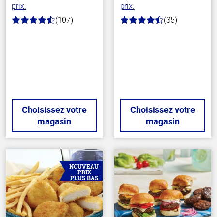
prix.
prix.
(107)
(35)
4.6
4.4
hors
hors
de
de
5
5
stars
stars
Choisissez votre
Choisissez votre
magasin
magasin
NOUVEAU
PRIX
PLUS BAS