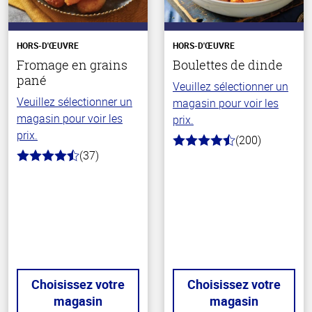
HORS-D'ŒUVRE
HORS-D'ŒUVRE
Fromage en grains
Boulettes de dinde
pané
Veuillez sélectionner un
Veuillez sélectionner un
magasin pour voir les
magasin pour voir les
prix.
prix.
(200)
4.6
(37)
hors
4.1
de
hors
5
de
stars
5
stars
Choisissez votre
Choisissez votre
magasin
magasin