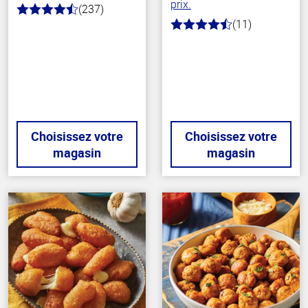
prix.
(237)
4.6
(11)
hors
4.7
de
hors
5
de
stars
5
stars
Choisissez votre
Choisissez votre
magasin
magasin