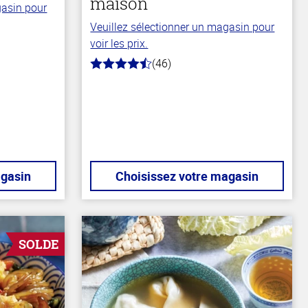
maison
gasin pour
Veuillez sélectionner un magasin pour
voir les prix.
(46)
4.1
hors
de
5
stars
agasin
Choisissez votre magasin
SOLDE