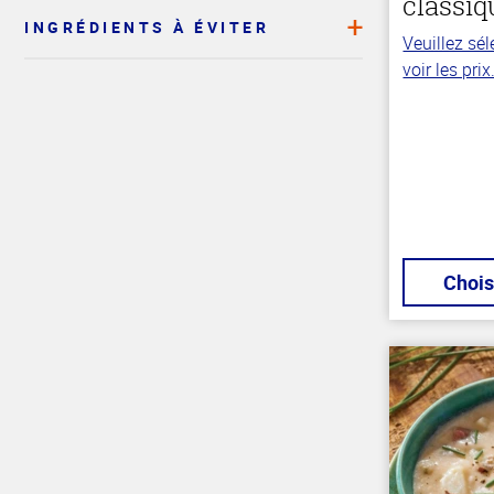
classiq
INGRÉDIENTS À ÉVITER
Veuillez sé
voir les prix
Haut
de la
page
Chois