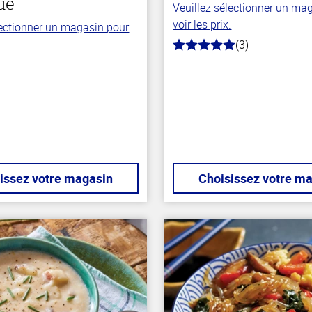
ue
Veuillez sélectionner un ma
voir les prix.
lectionner un magasin pour
.
(3)
5.0
hors
de
5
stars
issez votre magasin
Choisissez votre m