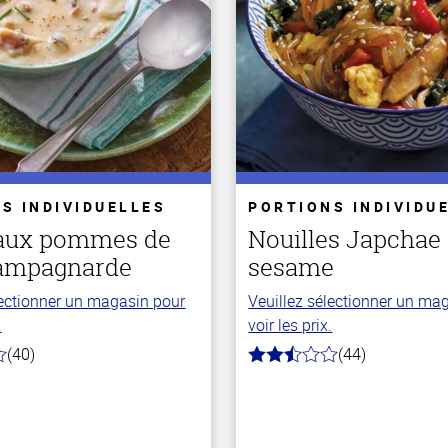
S INDIVIDUELLES
PORTIONS INDIVIDU
aux pommes de
Nouilles Japchae
campagnarde
sesame
lectionner un magasin pour
Veuillez sélectionner un ma
.
voir les prix.
(40)
(44)
2.8
hors
de
5
stars