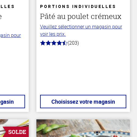
ELLES
PORTIONS INDIVIDUELLES
e
Pâté au poulet crémeux
Veuillez sélectionner un magasin pour
voir les prix.
gasin pour
(203)
4.3
hors
de
5
stars
agasin
Choisissez votre magasin
SOLDE