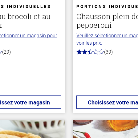
S INDIVIDUELLES
PORTIONS INDIVIDU
u brocoli et au
Chausson plein d
r
pepperoni
lectionner un magasin pour
Veuillez sélectionner un ma
.
voir les prix.
(29)
(39)
2.3
hors
de
5
stars
issez votre magasin
Choisissez votre m