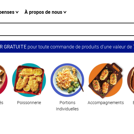
penses
À propos de nous
pour toute commande de produits d’une valeur de 7
R GRATUITE
és
Poissonnerie
Portions
Accompagnements
Individuelles