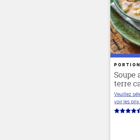
PORTION
Soupe 
terre 
Veuillez sé
voir les prix
4.1
hors
de
5
stars