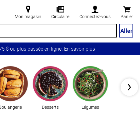
Mon magasin
Circulaire
Connectez-vous
Panier
Aller
5 $ ou plus passée en ligne.
En savoir plus
Boulangerie
Desserts
Légumes
Essentiels de c