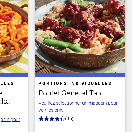
ELLES
PORTIONS INDIVIDUELLES
e
Poulet Général Tao
acha
Veuillez sélectionner un magasin pour
voir les prix.
(45)
gasin pour
4.1
hors
de