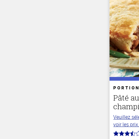
PORTION
Pâté au
champ
Veuillez sé
voir les prix
3.1