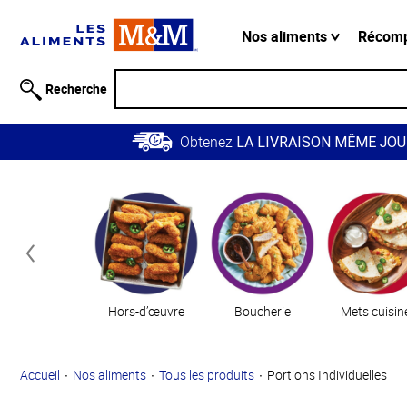
Information
relative à
Nos aliments
Récom
l'accessibilité
Passer
Recherche
au
contenu
Obtenez
principal
LA LIVRAISON MÊME JOU
Retour à
Catégories
la
navigation
principale
Hors-d’œuvre
Boucherie
Mets cuisin
Accueil
Nos aliments
Tous les produits
Portions Individuelles