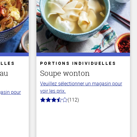
ELLES
PORTIONS INDIVIDUELLES
 au
Soupe wonton
Veuillez sélectionner un magasin pour
voir les prix.
gasin pour
(112)
3.6
hors
de
5
stars