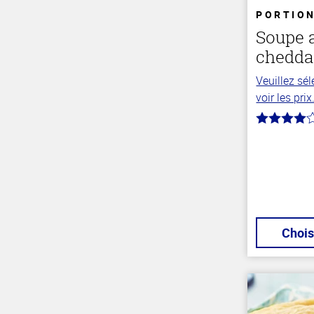
PORTION
Soupe a
chedda
Veuillez sé
voir les prix
4.0
hors
de
5
stars
Chois