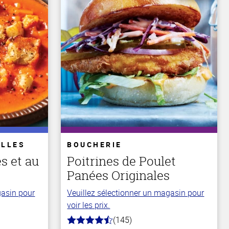
ELLES
BOUCHERIE
s et au
Poitrines de Poulet
Panées Originales
gasin pour
Veuillez sélectionner un magasin pour
voir les prix.
(145)
4.5