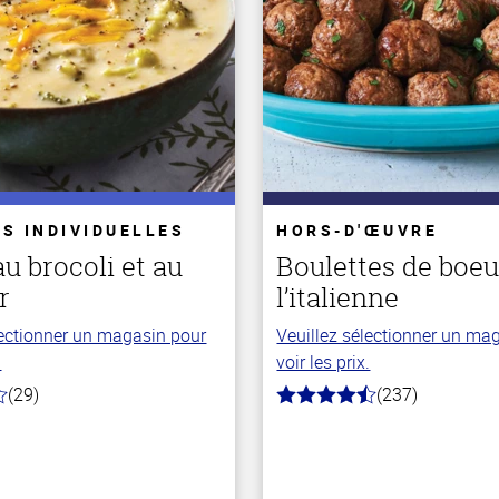
S INDIVIDUELLES
HORS-D'ŒUVRE
u brocoli et au
Boulettes de boeu
r
l’italienne
lectionner un magasin pour
Veuillez sélectionner un ma
.
voir les prix.
(29)
(237)
4.6
hors
de
5
stars