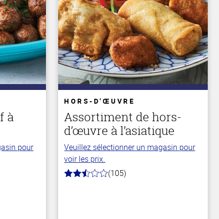
HORS-D'ŒUVRE
f à
Assortiment de hors-
d’œuvre à l’asiatique
gasin pour
Veuillez sélectionner un magasin pour
voir les prix.
(105)
2.9
hors
de
5
stars