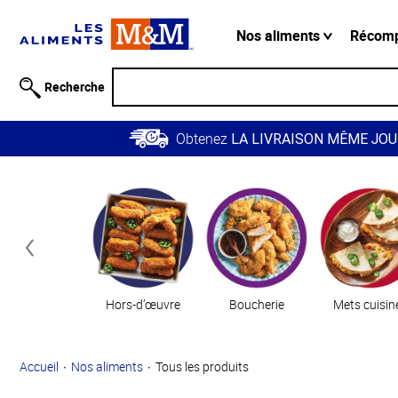
Information
relative à
Nos aliments
Récom
l'accessibilité
Passer
Recherche
au
contenu
Obtenez
principal
LA LIVRAISON MÊME JOU
Retour à
Catégories
la
navigation
principale
Hors-d’œuvre
Boucherie
Mets cuisin
Accueil
Nos aliments
Tous les produits