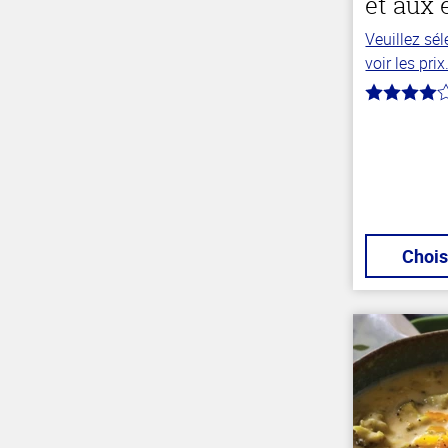
et aux 
Haut
de la
Veuillez sé
page
voir les prix
4.0
hors
de
5
stars
Chois