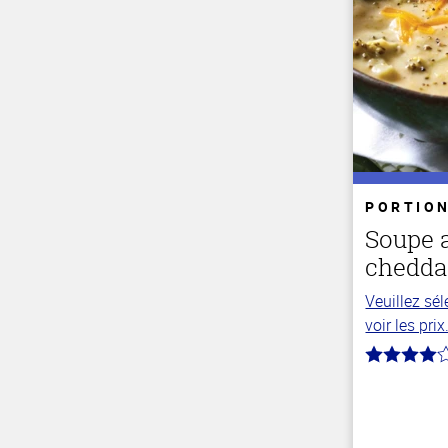
PORTION
Soupe a
chedda
Veuillez sé
voir les prix
4.0
hors
de
5
stars