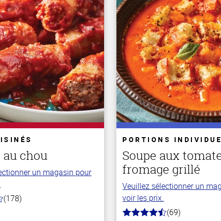
ISINÉS
PORTIONS INDIVIDU
s au chou
Soupe aux tomate
fromage grillé
lectionner un magasin pour
.
Veuillez sélectionner un ma
voir les prix.
(178)
(69)
4.3