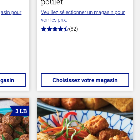
poulet
gasin pour
Veuillez sélectionner un magasin pour
voir les prix.
(82)
4.1
hors
de
5
stars
agasin
Choisissez votre magasin
3 LB