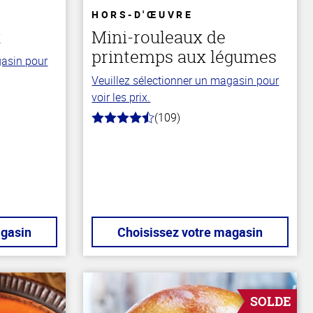
HORS-D'ŒUVRE
t
Mini-rouleaux de
printemps aux légumes
gasin pour
Veuillez sélectionner un magasin pour
voir les prix.
(109)
4.8
hors
de
5
stars
agasin
Choisissez votre magasin
SOLDE