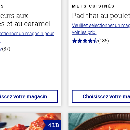
TS
METS CUISINÉS
leurs aux
Pad thaï au poule
 et au caramel
Veuillez sélectionner un ma
voir les prix.
lectionner un magasin pour
.
(185)
4.2
hors
(87)
de
5
stars
issez votre magasin
Choisissez votre m
4 LB