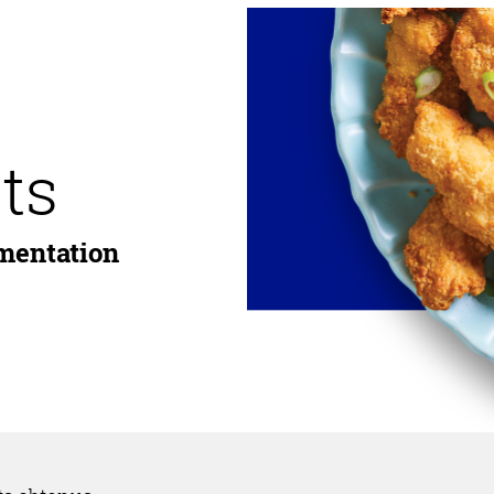
ts
imentation