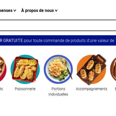
penses
À propos de nous
pour toute commande de produits d’une valeur de 7
R GRATUITE
és
Poissonnerie
Portions
Accompagnements
Individuelles