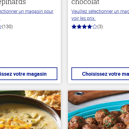
épinards
chocolat
lectionner un magasin pour
Veuillez sélectionner un ma
.
voir les prix.
(130)
(3)
4.0
hors
de
5
stars
issez votre magasin
Choisissez votre m