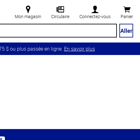
Mon magasin
Circulaire
Connectez-vous
Panier
Aller
5 $ ou plus passée en ligne.
En savoir plus