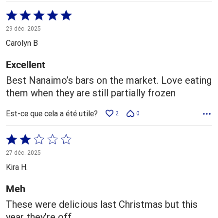
Coté
5 sur
29 déc. 2025
5
Carolyn B
Excellent
Best Nanaimo’s bars on the market. Love eating
them when they are still partially frozen
Est-ce que cela a été utile?
2
0
Coté
2 sur
27 déc. 2025
5
Kira H.
Meh
These were delicious last Christmas but this
year they’re off