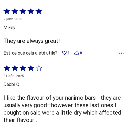
Coté
5 sur
2 janv. 2026
5
Mikey
They are always great!
Est-ce que cela a été utile?
1
0
Coté
4 sur
31 déc. 2025
5
Debbi C
I like the flavour of your nanimo bars - they are
usually very good—however these last ones I
bought on sale were a little dry which affected
their flavour .