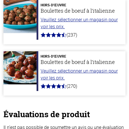
HORS-D'ŒUVRE
Boulettes de boeuf à l’italienne
Veuillez sélectionner un magasin pour
voir les prix.
(237)
4.6
hors
de
5
stars
HORS-D'ŒUVRE
Boulettes de boeuf à l’italienne
Veuillez sélectionner un magasin pour
voir les prix.
(270)
4.5
hors
de
5
stars
Évaluations de produit
Il n’est pas possible de soumettre un avis ou une évaluation