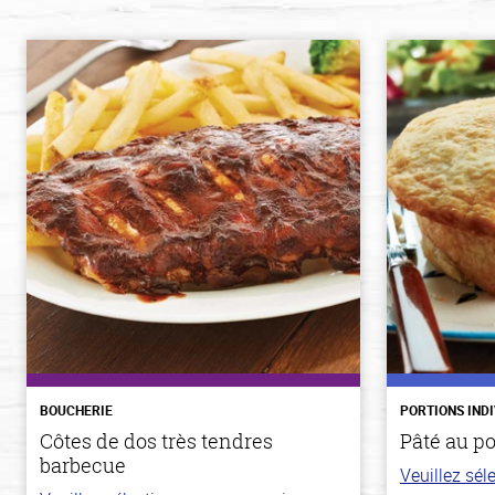
BOUCHERIE
PORTIONS IND
Côtes de dos très tendres
Pâté au p
barbecue
Veuillez sé