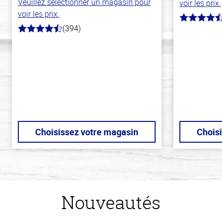
Veuillez sélectionner un magasin pour
voir les prix.
voir les prix.
4.3
(394)
hors
4.7
de
hors
5
de
stars
5
stars
Choisissez votre magasin
Chois
Nouveautés