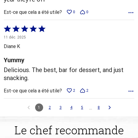
Est-ce que cela a été utile?
0
0
Coté
5 sur
11 déc. 2025
5
Diane K
Yummy
Delicious. The best, bar for dessert, and just
snacking.
Est-ce que cela a été utile?
2
2
…
1
2
3
4
5
8
Le chef recommande