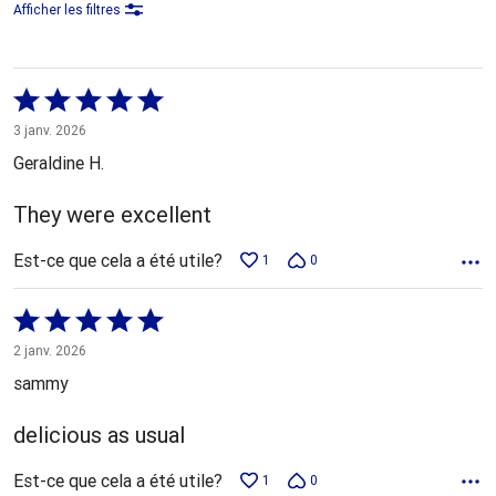
Afficher les filtres
Coté
5 sur
3 janv. 2026
5
Geraldine H.
They were excellent
Est-ce que cela a été utile?
1
0
Coté
5 sur
2 janv. 2026
5
sammy
delicious as usual
Est-ce que cela a été utile?
1
0