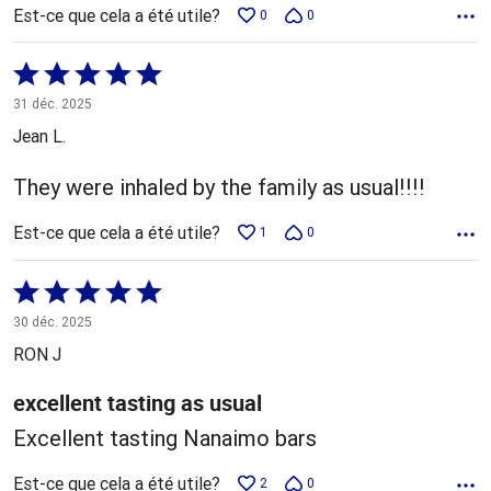
Est-ce que cela a été utile?
0
0
Coté
5 sur
31 déc. 2025
5
Jean L.
They were inhaled by the family as usual!!!!
Est-ce que cela a été utile?
1
0
Coté
5 sur
30 déc. 2025
5
RON J
excellent tasting as usual
Excellent tasting Nanaimo bars
Est-ce que cela a été utile?
2
0