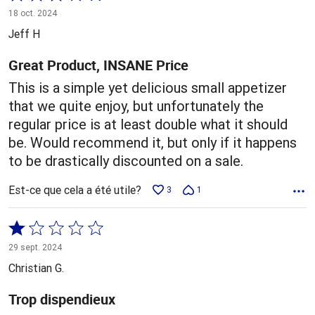
3 sur
18 oct. 2024
5
Jeff H
Great Product, INSANE Price
This is a simple yet delicious small appetizer
that we quite enjoy, but unfortunately the
regular price is at least double what it should
be. Would recommend it, but only if it happens
to be drastically discounted on a sale.
Est-ce que cela a été utile?
3
1
Coté
1 sur
29 sept. 2024
5
Christian G.
Trop dispendieux