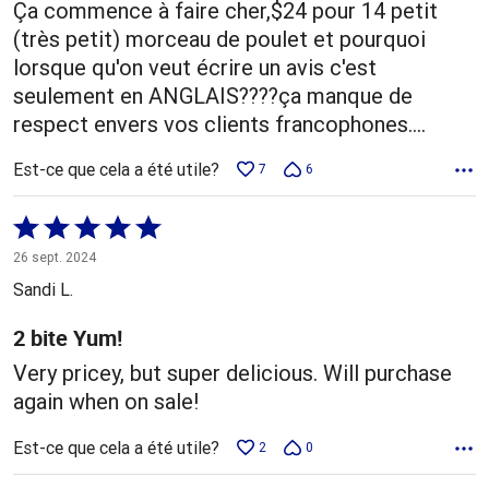
Ça commence à faire cher,$24 pour 14 petit
(très petit) morceau de poulet et pourquoi
lorsque qu'on veut écrire un avis c'est
seulement en ANGLAIS????ça manque de
respect envers vos clients francophones....
Est-ce que cela a été utile?
7
6
Coté
5 sur
26 sept. 2024
5
Sandi L.
2 bite Yum!
Very pricey, but super delicious. Will purchase
again when on sale!
Est-ce que cela a été utile?
2
0