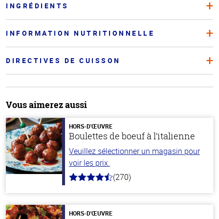
INGRÉDIENTS
INFORMATION NUTRITIONNELLE
DIRECTIVES DE CUISSON
Vous aimerez aussi
HORS-D'ŒUVRE
Boulettes de boeuf à l’italienne
Veuillez sélectionner un magasin pour
voir les prix.
(270)
4.5
hors
de
5
stars
HORS-D'ŒUVRE