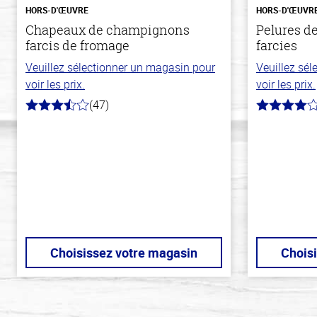
HORS-D'ŒUVRE
HORS-D'ŒUVR
Chapeaux de champignons
Pelures d
farcis de fromage
farcies
Veuillez sélectionner un magasin pour
Veuillez sé
voir les prix.
voir les prix.
(47)
3.5
4.0
hors
hors
de
de
5
5
stars
stars
Choisissez votre magasin
Chois