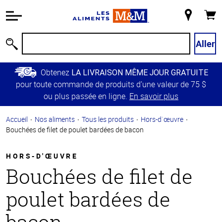
Information
relative à
Mon
Panie
l'accessibilité
magasin
Passer
Aller
Recherche
au
contenu
Obtenez
LA LIVRAISON MÊME JOUR GRATUITE
principal
pour toute commande de produits d’une valeur de 75 $
Retour à
ou plus passée en ligne.
En savoir plus
la
navigation
Accueil
Nos aliments
Tous les produits
Hors-d`œuvre
principale
Bouchées de filet de poulet bardées de bacon
HORS-D'ŒUVRE
Bouchées de filet de
poulet bardées de
bacon