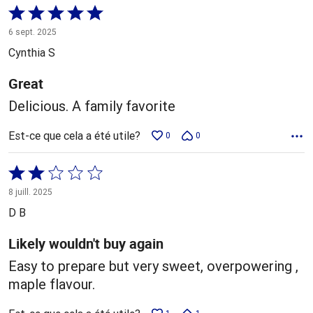
Coté
5 sur
6 sept. 2025
5
Cynthia S
Great
Delicious. A family favorite
Est-ce que cela a été utile?
0
0
Coté
2 sur
8 juill. 2025
5
D B
Likely wouldn't buy again
Easy to prepare but very sweet, overpowering ,
maple flavour.