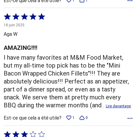
Est-ce que cela a été utile?
1
1
Coté
5 sur
18 juin 2025
5
Aga W
AMAZING!!!!
I have many favorites at M&M Food Market,
but my all-time top pick has to be the "Mini
Bacon Wrapped Chicken Fillets"!!! They are
absolutely delicious!!! Perfect as an appetizer,
part of a dinner spread, or even as a tasty
snack. We serve them at pretty much every
BBQ during the warmer months (and
…
Lire davantage
Est-ce que cela a été utile?
1
0
Coté