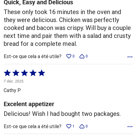
Quick, Easy and Delicious
These only took 16 minutes in the oven and
they were delicious. Chicken was perfectly
cooked and bacon was crispy. Will buy a couple
next time and pair them with a salad and crusty
bread for a complete meal.
Est-ce que cela a été utile?
0
0
Coté
5 sur
7 déc. 2025
5
Cathy P
Excelent appetizer
Delicious! Wish I had bought two packages.
Est-ce que cela a été utile?
1
0