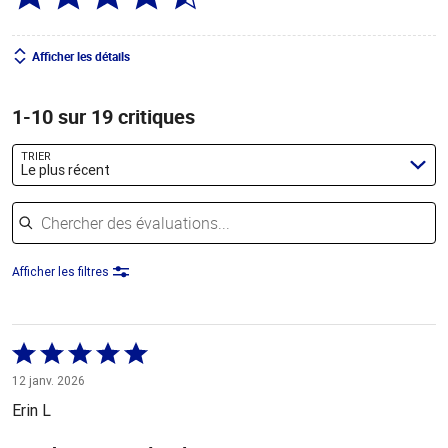
Afficher les détails
1-10 sur 19 critiques
TRIER
Le plus récent
Chercher des évaluations
Afficher les filtres
Coté
5 sur
12 janv. 2026
5
Erin L