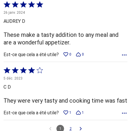
Coté
5 sur
26 janv. 2024
5
AUDREY D
These make a tasty addition to any meal and
are a wonderful appetizer.
Est-ce que cela a été utile?
0
0
Coté
4 sur
5 déc. 2023
5
C D
They were very tasty and cooking time was fast
Est-ce que cela a été utile?
1
1
1
2