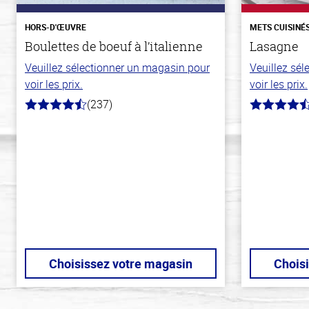
HORS-D'ŒUVRE
METS CUISINÉ
Boulettes de boeuf à l’italienne
Lasagne
Veuillez sélectionner un magasin pour
Veuillez sé
voir les prix.
voir les prix.
(237)
4.6
4.1
hors
hors
de
de
5
5
stars
stars
Choisissez votre magasin
Chois