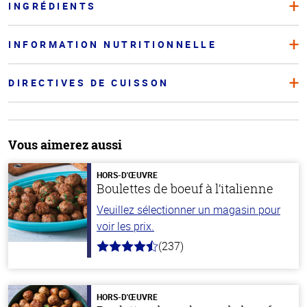
INGRÉDIENTS
INFORMATION NUTRITIONNELLE
DIRECTIVES DE CUISSON
Vous aimerez aussi
HORS-D'ŒUVRE
Boulettes de boeuf à l’italienne
Veuillez sélectionner un magasin pour
voir les prix.
(237)
4.6
hors
de
5
stars
HORS-D'ŒUVRE