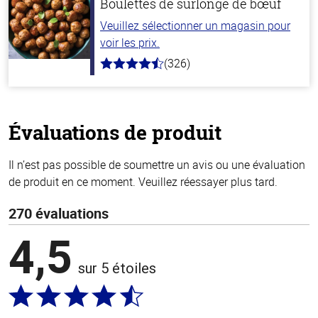
Boulettes de surlonge de bœuf
Veuillez sélectionner un magasin pour
voir les prix.
(326)
4.6
hors
de
5
stars
Évaluations de produit
Il n’est pas possible de soumettre un avis ou une évaluation
de produit en ce moment. Veuillez réessayer plus tard.
270 évaluations
4,5
sur 5 étoiles