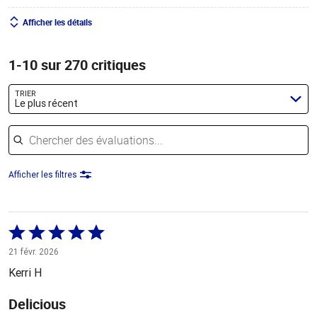
Afficher les détails
1-10 sur 270 critiques
TRIER
Le plus récent
Chercher des évaluations
Afficher les filtres
Coté
5 sur
21 févr. 2026
5
Kerri H
Delicious