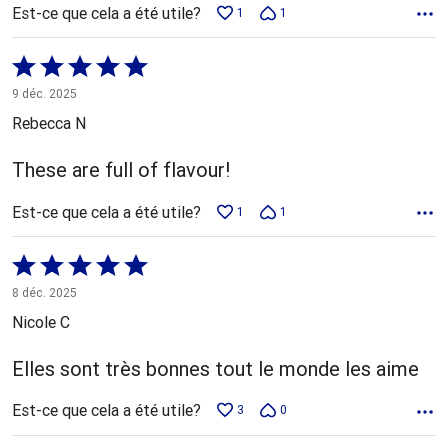
Est-ce que cela a été utile?
1
1
Coté
5 sur
9 déc. 2025
5
Rebecca N
These are full of flavour!
Est-ce que cela a été utile?
1
1
Coté
5 sur
8 déc. 2025
5
Nicole C
Elles sont très bonnes tout le monde les aime
Est-ce que cela a été utile?
3
0