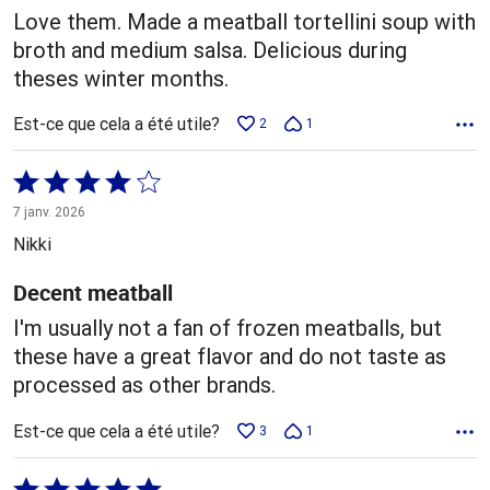
Love them. Made a meatball tortellini soup with
broth and medium salsa. Delicious during
theses winter months.
Est-ce que cela a été utile?
2
1
Coté
4 sur
7 janv. 2026
5
Nikki
Decent meatball
I'm usually not a fan of frozen meatballs, but
these have a great flavor and do not taste as
processed as other brands.
Est-ce que cela a été utile?
3
1
Coté