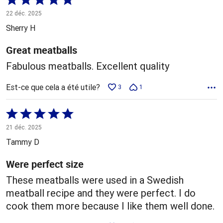
5 sur
22 déc. 2025
5
Sherry H
Great meatballs
Fabulous meatballs. Excellent quality
Est-ce que cela a été utile?
3
1
Coté
5 sur
21 déc. 2025
5
Tammy D
Were perfect size
These meatballs were used in a Swedish
meatball recipe and they were perfect. I do
cook them more because I like them well done.