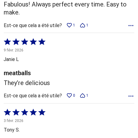
Fabulous! Always perfect every time. Easy to
make.
Est-ce que cela a été utile?
1
1
Coté
5 sur
9 févr. 2026
5
Janie L
meatballs
They’re delicious
Est-ce que cela a été utile?
0
1
Coté
5 sur
3 févr. 2026
5
Tony S.