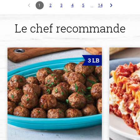
…
1
2
3
4
5
14
Le chef recommande
3 LB