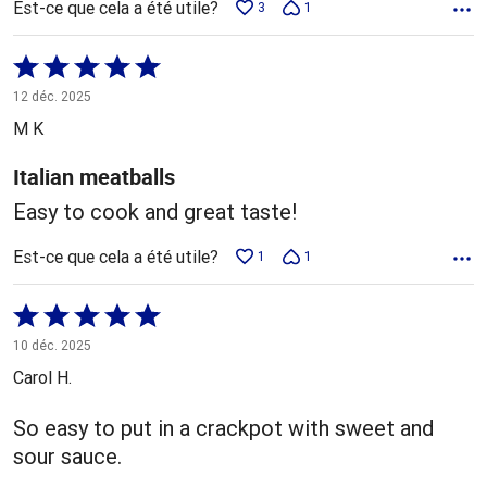
Est-ce que cela a été utile?
3
1
Coté
5 sur
12 déc. 2025
5
M K
Italian meatballs
Easy to cook and great taste!
Est-ce que cela a été utile?
1
1
Coté
5 sur
10 déc. 2025
5
Carol H.
So easy to put in a crackpot with sweet and
sour sauce.