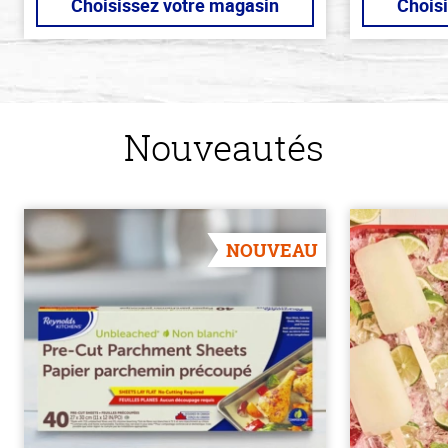
Choisissez votre magasin
Chois
Nouveautés
NOUVEAU