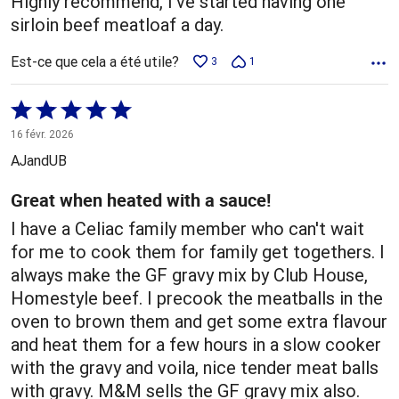
Highly recommend, I've started having one
sirloin beef meatloaf a day.
Est-ce que cela a été utile?
3
1
Coté
5 sur
16 févr. 2026
5
AJandUB
Great when heated with a sauce!
I have a Celiac family member who can't wait
for me to cook them for family get togethers. I
always make the GF gravy mix by Club House,
Homestyle beef. I precook the meatballs in the
oven to brown them and get some extra flavour
and heat them for a few hours in a slow cooker
with the gravy and voila, nice tender meat balls
with gravy. M&M sells the GF gravy mix also.