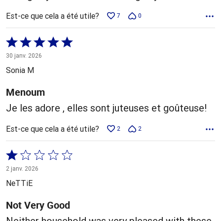
Est-ce que cela a été utile?
7
0
Coté
5 sur
30 janv. 2026
5
Sonia M
Menoum
Je les adore , elles sont juteuses et goûteuse!
Est-ce que cela a été utile?
2
2
Coté
1 sur
2 janv. 2026
5
NeTTiE
Not Very Good
Neither household was very pleased with these