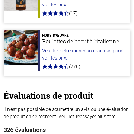
voir les prix.
(17)
4.8
hors
de
5
stars
HORS-D'ŒUVRE
Boulettes de boeuf à l’italienne
Veuillez sélectionner un magasin pour
voir les prix.
(270)
4.5
hors
de
5
stars
Évaluations de produit
Il n’est pas possible de soumettre un avis ou une évaluation
de produit en ce moment. Veuillez réessayer plus tard.
326 évaluations