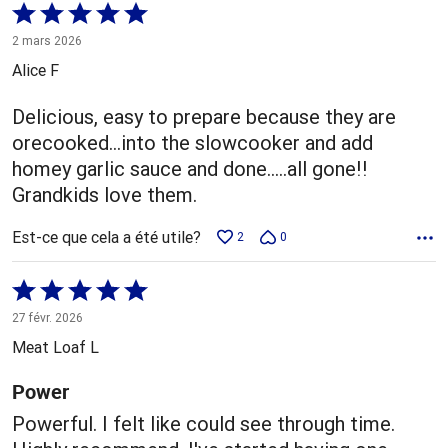
Coté
5 sur
2 mars 2026
5
Alice F
Delicious, easy to prepare because they are
orecooked...into the slowcooker and add
homey garlic sauce and done.....all gone!!
Grandkids love them.
Est-ce que cela a été utile?
2
0
Coté
5 sur
27 févr. 2026
5
Meat Loaf L
Power
Powerful. I felt like could see through time.