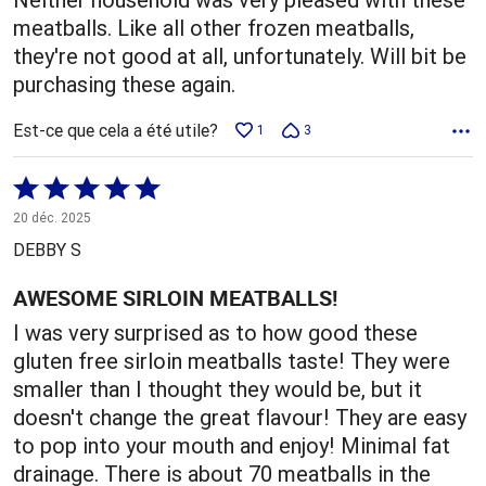
meatballs. Like all other frozen meatballs,
they're not good at all, unfortunately. Will bit be
purchasing these again.
Est-ce que cela a été utile?
1
3
Coté
5 sur
20 déc. 2025
5
DEBBY S
AWESOME SIRLOIN MEATBALLS!
I was very surprised as to how good these
gluten free sirloin meatballs taste! They were
smaller than I thought they would be, but it
doesn't change the great flavour! They are easy
to pop into your mouth and enjoy! Minimal fat
drainage. There is about 70 meatballs in the