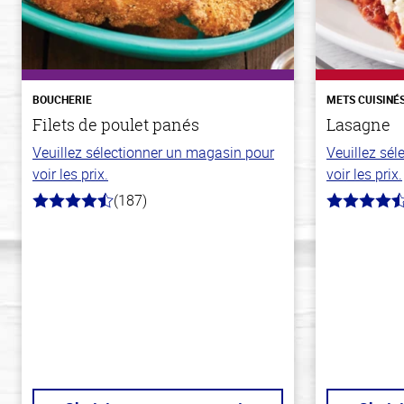
BOUCHERIE
METS CUISINÉ
Filets de poulet panés
Lasagne
Veuillez sélectionner un magasin pour
Veuillez sé
voir les prix.
voir les prix.
(187)
4.5
4.1
hors
hors
de
de
5
5
stars
stars