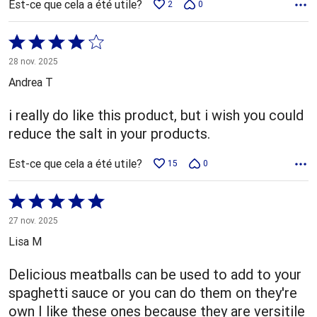
Est-ce que cela a été utile?
2
0
Coté
4 sur
28 nov. 2025
5
Andrea T
i really do like this product, but i wish you could
reduce the salt in your products.
Est-ce que cela a été utile?
15
0
Coté
5 sur
27 nov. 2025
5
Lisa M
Delicious meatballs can be used to add to your
spaghetti sauce or you can do them on they're
own I like these ones because they are versitile