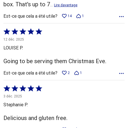
box. That's up to 7
…
Lire davantage
Est-ce que cela a été utile?
14
1
Coté
5 sur
12 déc. 2025
5
LOUISE P.
Going to be serving them Christmas Eve.
Est-ce que cela a été utile?
2
1
Coté
5 sur
3 déc. 2025
5
Stephanie P.
Delicious and gluten free.