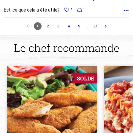
Est-ce que cela a été utile?
2
1
…
1
2
3
4
5
17
Le chef recommande
SOLDE