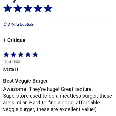
Afficher les détails
1 Critique
Coté
5 sur
10 juin 2026
5
Krista H
Best Veggie Burger
Awesome! They’re huge! Great texture.
Superstore used to do a meatless burger, these
are similar. Hard to find a good, affordable
veggie burger, these are excellent value:)