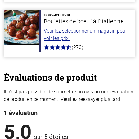
de
5
stars
HORS-D'ŒUVRE
Boulettes de boeuf à l’italienne
Veuillez sélectionner un magasin pour
voir les prix.
(270)
4.5
hors
de
5
stars
Évaluations de produit
Il n’est pas possible de soumettre un avis ou une évaluation
de produit en ce moment. Veuillez réessayer plus tard.
1 évaluation
5,0
sur 5 étoiles