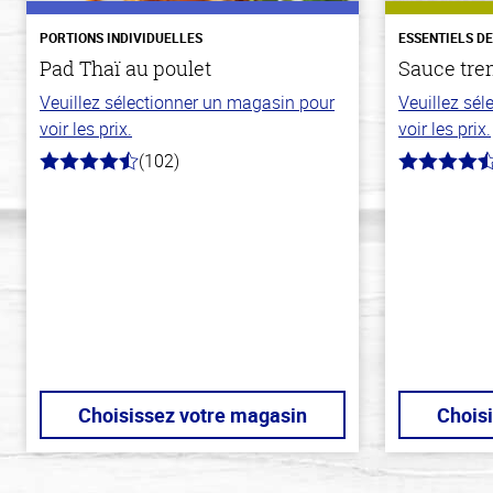
PORTIONS INDIVIDUELLES
ESSENTIELS D
Pad Thaï au poulet
Sauce tre
Veuillez sélectionner un magasin pour
Veuillez sé
voir les prix.
voir les prix.
(102)
4.3
4.7
hors
hors
de
de
5
5
stars
stars
Choisissez votre magasin
Chois