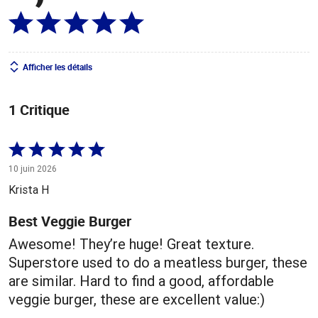
Afficher les détails
1 Critique
Coté
5 sur
10 juin 2026
5
Krista H
Best Veggie Burger
Awesome! They’re huge! Great texture.
Superstore used to do a meatless burger, these
are similar. Hard to find a good, affordable
veggie burger, these are excellent value:)