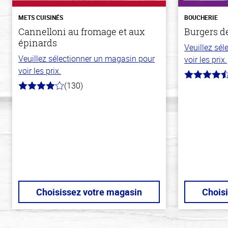
METS CUISINÉS
BOUCHERIE
Cannelloni au fromage et aux
Burgers d
épinards
Veuillez sé
Veuillez sélectionner un magasin pour
voir les prix.
voir les prix.
4.7
(130)
hors
4.0
de
hors
5
de
stars
5
stars
Choisissez votre magasin
Chois