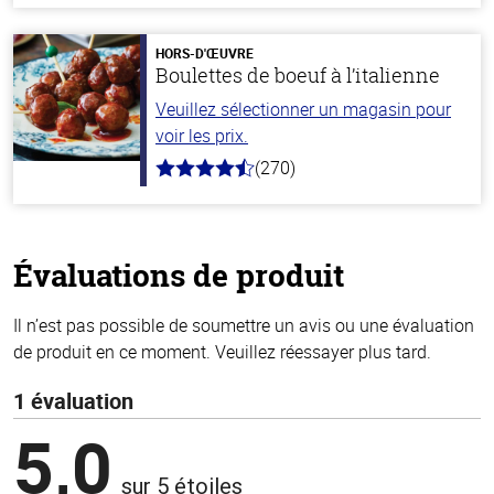
de
5
stars
HORS-D'ŒUVRE
Boulettes de boeuf à l’italienne
Veuillez sélectionner un magasin pour
voir les prix.
(270)
4.5
hors
de
5
stars
Évaluations de produit
Il n’est pas possible de soumettre un avis ou une évaluation
de produit en ce moment. Veuillez réessayer plus tard.
1 évaluation
5,0
sur 5 étoiles