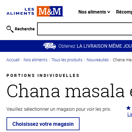
Information
relative à
Nos aliments
Récom
l'accessibilité
Passer
Recherche
au
contenu
Obtenez
principal
LA LIVRAISON MÊME JOU
Retour à
Accueil
Nos aliments
Tous les produits
Nouveautés
Chana masa
la
navigation
principale
PORTIONS INDIVIDUELLES
Chana masala e
Co
Veuillez sélectionner un magasin pour voir les prix.
Li
5 s
5
Choisissez votre magasin