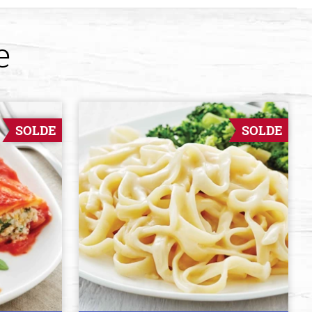
e
SOLDE
SOLDE