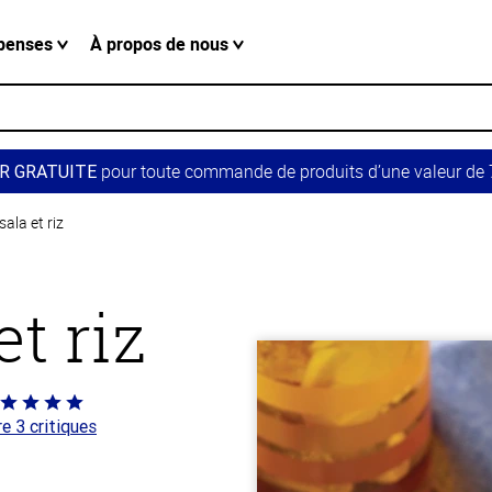
penses
À propos de nous
pour toute commande de produits d’une valeur de 7
R GRATUITE
la et riz
t riz
té
re 3 critiques
ur