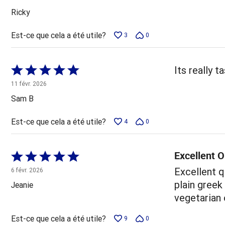
5
Ricky
Est-ce que cela a été utile?
3
0
Coté
Its really 
5 sur
11 févr. 2026
5
Sam B
Est-ce que cela a été utile?
4
0
Excellent O
Coté
5 sur
Excellent qu
6 févr. 2026
5
plain greek
Jeanie
vegetarian 
Est-ce que cela a été utile?
9
0