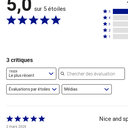
5,0
sur 5 étoiles
Coté
5
Coté
5
4
4
Coté
étoiles
3
étoiles
3
Coté
par
2
par
étoiles
2
Coté
100 %
1
0 %
par
étoiles
1 étoile
des
des
0 %
par
par
évaluateurs
évaluateurs
des
0 %
0 % des
3 critiques
évaluateurs
des
évaluateurs
évaluateurs
Chercher des évaluations
TRIER
Le plus récent
Évaluations par étoiles
Médias
Coté
Nice and sp
5 sur
2 mars 2026