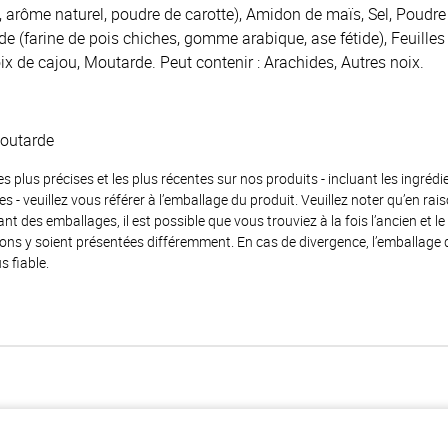
, arôme naturel, poudre de carotte), Amidon de maïs, Sel, Poudr
ide (farine de pois chiches, gomme arabique, ase fétide), Feuilles
oix de cajou, Moutarde. Peut contenir : Arachides, Autres noix.
Moutarde
es plus précises et les plus récentes sur nos produits - incluant les ingrédi
ènes - veuillez vous référer à l’emballage du produit. Veuillez noter qu’en 
 des emballages, il est possible que vous trouviez à la fois l’ancien et l
ions y soient présentées différemment. En cas de divergence, l’emballage
s fiable.