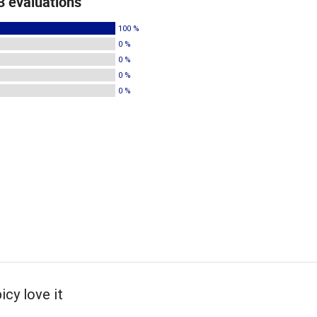
3 évaluations
100 %
0 %
0 %
0 %
0 %
icy love it