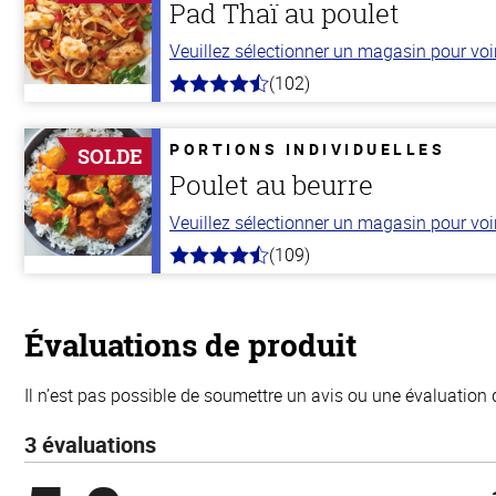
Pad Thaï au poulet
Veuillez sélectionner un magasin pour voir 
(102)
4.3
hors
de
5
PORTIONS INDIVIDUELLES
SOLDE
stars
Poulet au beurre
Veuillez sélectionner un magasin pour voir 
(109)
4.3
hors
de
5
stars
Évaluations de produit
Il n’est pas possible de soumettre un avis ou une évaluation 
3 évaluations