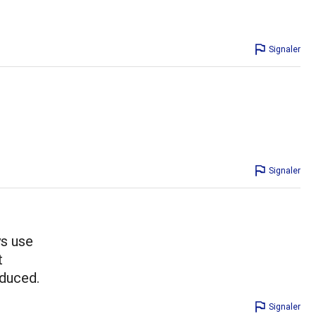
Signaler
Signaler
ys use
t
oduced.
Signaler