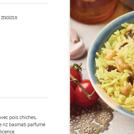
u moins
avec pois chiches,
e riz basmati parfumé.
icence.