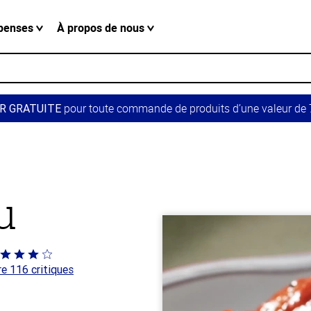
penses
À propos de nous
pour toute commande de produits d’une valeur de 7
R GRATUITE
u
té
re 116 critiques
 sur