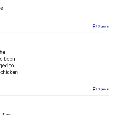
re
Signaler
the
ve been
gged to
 chicken
Signaler
. The