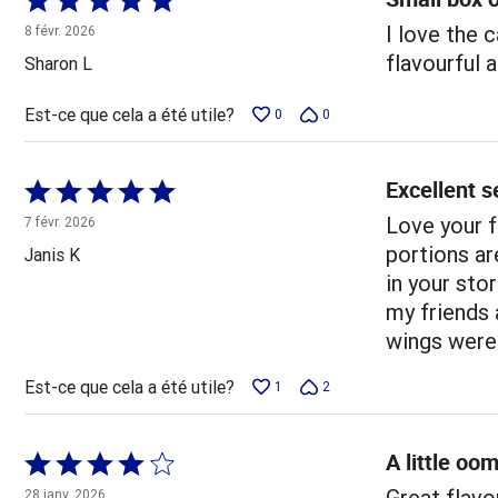
5 sur
I love the 
8 févr. 2026
5
flavourful 
Sharon L
Est-ce que cela a été utile?
0
0
Excellent s
Coté
5 sur
Love your f
7 févr. 2026
5
portions ar
Janis K
in your sto
my friends 
wings were 
Est-ce que cela a été utile?
1
2
A little oo
Coté
4 sur
Great flavo
28 janv. 2026