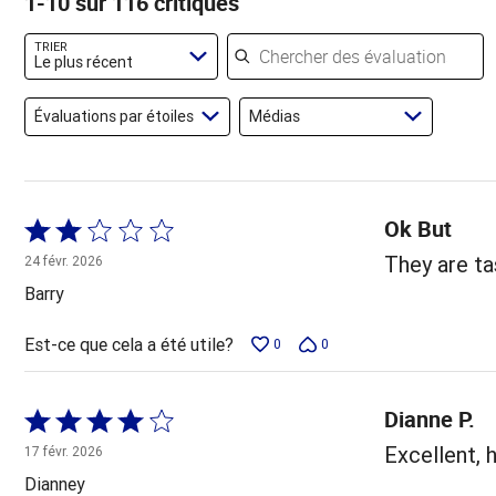
1-10 sur 116 critiques
évaluateurs
des
évaluateurs
évaluateurs
Chercher des évaluations
TRIER
Le plus récent
Évaluations par étoiles
Médias
Ok But
Coté
2 sur
They are ta
24 févr. 2026
5
Barry
Est-ce que cela a été utile?
0
0
Dianne P.
Coté
4 sur
Excellent, 
17 févr. 2026
5
Dianney