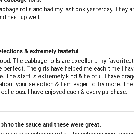
cabbage rolls and had my last box yesterday. They a
and heat up well.
elections & extremely tasteful.
ood. The cabbage rolls are excellent..my favorite..
e perfect. The girls have helped me each time I ha
re. The staff is extremely kind & helpful. I have bra
about your selection & I am eager to try more. The
delicious. I have enjoyed each & every purchase.
mph to the sauce and these were great.
ur nice size cabbage rolls. The cabbage was tender