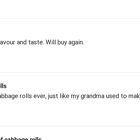
avour and taste. Will buy again.
lls
bbage rolls ever, just like my grandma used to mak
f cabbage rolls.