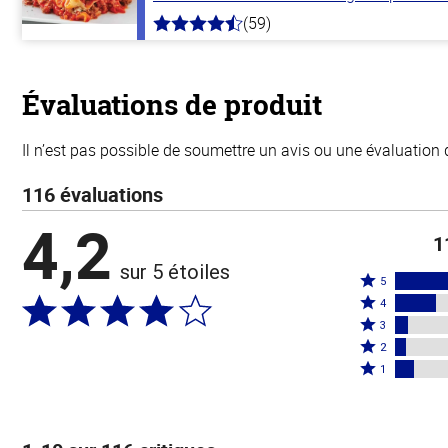
(59)
4.3
hors
de
5
stars
Évaluations de produit
Il n’est pas possible de soumettre un avis ou une évaluation 
116 évaluations
4,2
1
sur 5 étoiles
Coté
5
Coté
5
4
4
Coté
étoiles
3
étoiles
3
Coté
par
2
par
étoiles
2
Coté
61 %
1
19 %
par
étoiles
1 étoile
des
des
6 %
par
par
évaluateurs
évaluateurs
des
5 %
9 % des