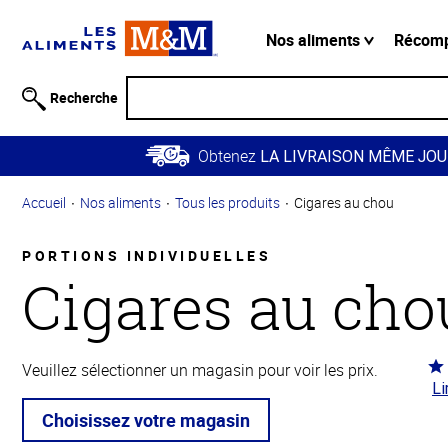
Information
relative à
Nos aliments
Récom
l'accessibilité
Passer
Recherche
au
contenu
Obtenez
principal
LA LIVRAISON MÊME JOU
Retour à
Accueil
Nos aliments
Tous les produits
Cigares au chou
la
navigation
principale
PORTIONS INDIVIDUELLES
Cigares au cho
Co
Veuillez sélectionner un magasin pour voir les prix.
Li
4.2
5
Choisissez votre magasin