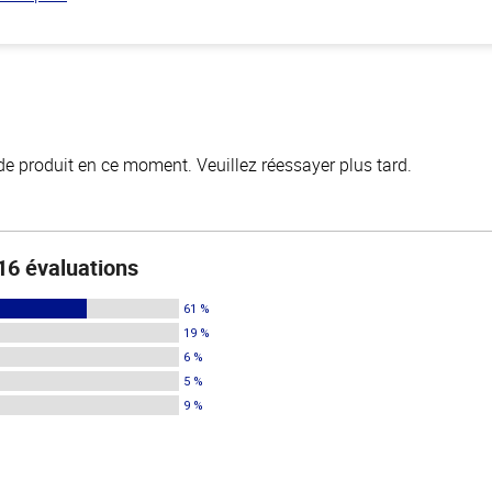
de produit en ce moment. Veuillez réessayer plus tard.
16 évaluations
61 %
19 %
6 %
5 %
9 %