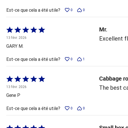
Est-ce que cela a été utile?
0
0
Mr.
Coté
5 sur
Excellent fl
13 févr. 2026
5
GARY M.
Est-ce que cela a été utile?
0
1
Cabbage ro
Coté
5 sur
The best ca
13 févr. 2026
5
Gene P
Est-ce que cela a été utile?
0
0
Small box o
Coté