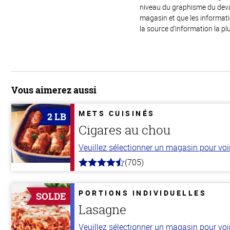
niveau du graphisme du devant
magasin et que les informat
la source d'information la plu
Vous aimerez aussi
METS CUISINÉS
2 LB
Cigares au chou
Veuillez sélectionner un magasin pour voir 
(705)
4.6
hors
de
5
PORTIONS INDIVIDUELLES
SOLDE
stars
Lasagne
Veuillez sélectionner un magasin pour voir 