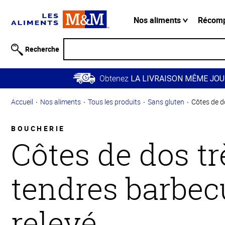
Information
relative à
Nos aliments
Récom
l'accessibilité
Passer
Recherche
au
contenu
Obtenez
principal
LA LIVRAISON MÊME JOU
Retour à
Accueil
Nos aliments
Tous les produits
Sans gluten
Côtes de d
la
navigation
principale
BOUCHERIE
Côtes de dos tr
tendres barbec
relevé