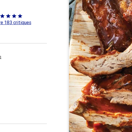
té
re 183 critiques
 sur
u