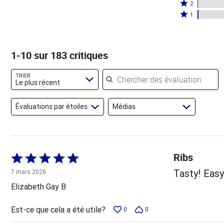
étoiles
3
Coté
par
2
par
étoiles
2
Coté
86 %
1
9 %
par
étoiles
1 étoile
des
des
3 %
par
par
évaluateurs
évaluateurs
des
1 %
1 % des
1-10 sur 183 critiques
évaluateurs
des
évaluateurs
évaluateurs
Chercher des évaluations
TRIER
Le plus récent
Évaluations par étoiles
Médias
Ribs
Coté
5 sur
Tasty! Easy
7 mars 2026
5
Elizabeth Gay B
Est-ce que cela a été utile?
0
0