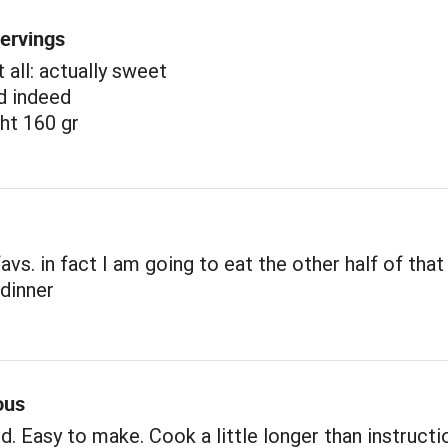
servings
 all: actually sweet
d indeed
ht 160 gr
avs. in fact I am going to eat the other half of that
 dinner
ous
. Easy to make. Cook a little longer than instructi