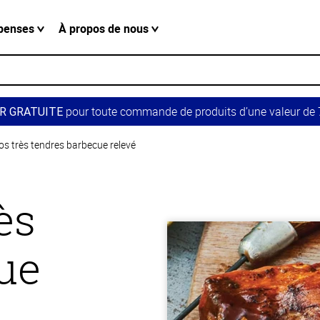
penses
À propos de nous
pour toute commande de produits d’une valeur de 7
R GRATUITE
os très tendres barbecue relevé
ès
ue