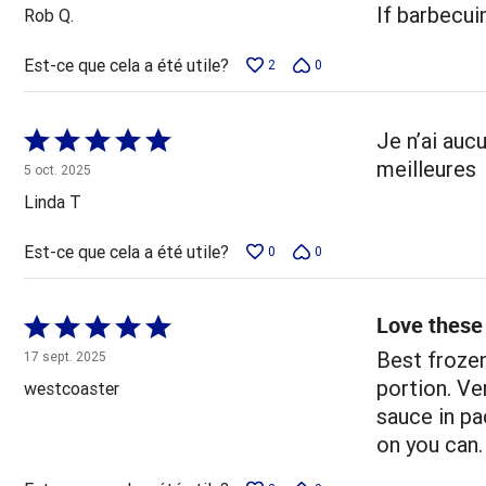
5
If barbecui
Rob Q.
Est-ce que cela a été utile?
2
0
Coté
Je n’ai auc
5 sur
meilleures
5 oct. 2025
5
Linda T
Est-ce que cela a été utile?
0
0
Love these 
Coté
5 sur
Best frozen 
17 sept. 2025
5
portion. Ve
westcoaster
sauce in pac
on you can.