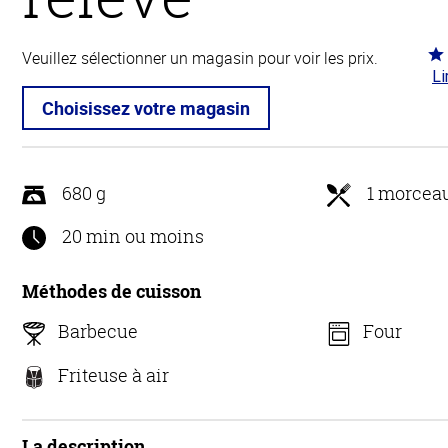
Co
Veuillez sélectionner un magasin pour voir les prix.
Li
4.8
5
Choisissez votre magasin
680 g
1 morcea
20 min ou moins
Méthodes de cuisson
Barbecue
Four
Friteuse à air
La description