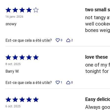
two small 
Coté
4 sur
not tangy at
16 janv. 2026
5
well cooke
snowy
bones weig
Est-ce que cela a été utile?
0
2
love these
Coté
5 sur
one of my f
8 oct. 2025
5
tonight for
Barry W.
Est-ce que cela a été utile?
1
0
Easy delici
Coté
5 sur
Always good
6 oct. 2025