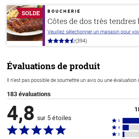
de
5
BOUCHERIE
SOLDE
stars
Côtes de dos très tendres
Veuillez sélectionner un magasin pour voir 
(394)
4.7
hors
de
5
stars
Évaluations de produit
Il n’est pas possible de soumettre un avis ou une évaluation 
183 évaluations
4,8
1
sur 5 étoiles
Coté
5
Coté
5
4
4
Coté
étoiles
3