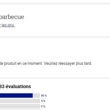
 barbecue
les prix.
de produit en ce moment. Veuillez réessayer plus tard.
83 évaluations
86 %
9 %
3 %