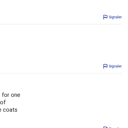
Signaler
Signaler
r for one
 of
le coats