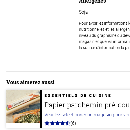
Allergènes
Soja
Pour avoir les informations l
nutritionnelles et les allerg
niveau du graphisme du devant
magasin et que les informat
la source d'information la plu
Vous aimerez aussi
ESSENTIELS DE CUISINE
Papier parchemin pré-co
Veuillez sélectionner un magasin pour voir 
(6)
4.7
hors