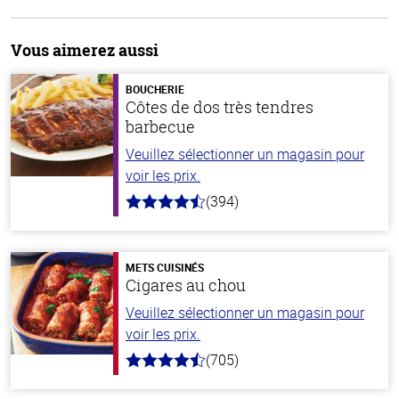
Vous aimerez aussi
BOUCHERIE
Côtes de dos très tendres
barbecue
Veuillez sélectionner un magasin pour
voir les prix.
(394)
4.7
hors
de
5
stars
METS CUISINÉS
Cigares au chou
Veuillez sélectionner un magasin pour
voir les prix.
(705)
4.6
hors
de