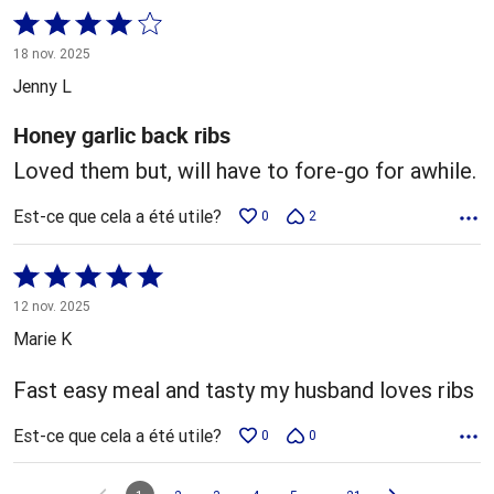
Coté
4 sur
18 nov. 2025
5
Jenny L
Honey garlic back ribs
Loved them but, will have to fore-go for awhile.
Est-ce que cela a été utile?
0
2
Coté
5 sur
12 nov. 2025
5
Marie K
Fast easy meal and tasty my husband loves ribs
Est-ce que cela a été utile?
0
0