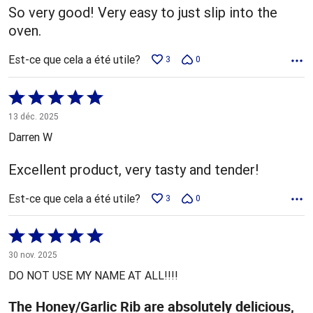
So very good! Very easy to just slip into the
oven.
Est-ce que cela a été utile?
3
0
Coté
5 sur
13 déc. 2025
5
Darren W
Excellent product, very tasty and tender!
Est-ce que cela a été utile?
3
0
Coté
5 sur
30 nov. 2025
5
DO NOT USE MY NAME AT ALL!!!!
The Honey/Garlic Rib are absolutely delicious,