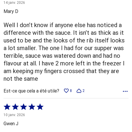
1 sur
14 janv. 2026
5
Mary D
Well I don’t know if anyone else has noticed a
difference with the sauce. It isn’t as thick as it
used to be and the looks of the rib itself looks
a lot smaller. The one I had for our supper was
terrible, sauce was watered down and had no
flavour at all. I have 2 more left in the freezer I
am keeping my fingers crossed that they are
not the same
Est-ce que cela a été utile?
8
2
Coté
5 sur
10 janv. 2026
5
Gwen J