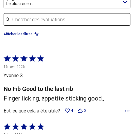
Le plus récent
Chercher des évaluations
Afficher les filtres
Coté
5 sur
16 févr. 2026
5
Yvonne S.
No Fib Good to the last rib
Finger licking, appetite sticking good.,
Est-ce que cela a été utile?
4
0
Coté
5 sur