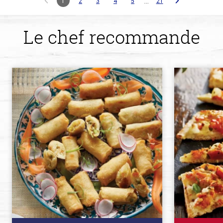
…
1
2
3
4
5
21
Le chef recommande