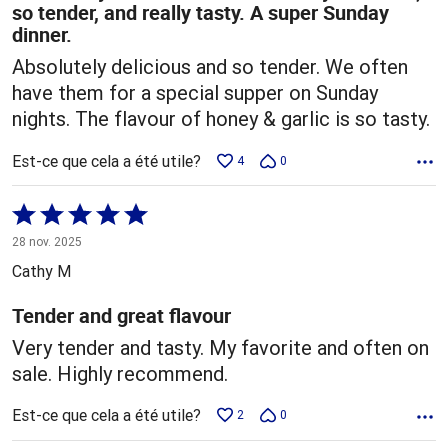
so tender, and really tasty. A super Sunday
dinner.
Absolutely delicious and so tender. We often
have them for a special supper on Sunday
nights. The flavour of honey & garlic is so tasty.
Est-ce que cela a été utile?
4
0
Coté
5 sur
28 nov. 2025
5
Cathy M
Tender and great flavour
Very tender and tasty. My favorite and often on
sale. Highly recommend.
Est-ce que cela a été utile?
2
0