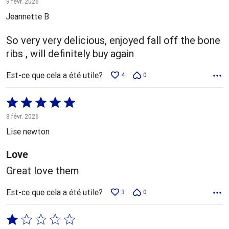
9 févr. 2026
5
Jeannette B
So very very delicious, enjoyed fall off the bone
ribs , will definitely buy again
Est-ce que cela a été utile?
4
0
Coté
5 sur
8 févr. 2026
5
Lise newton
Love
Great love them
Est-ce que cela a été utile?
3
0
Coté