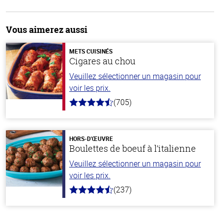
Vous aimerez aussi
METS CUISINÉS
Cigares au chou
Veuillez sélectionner un magasin pour
voir les prix.
(705)
4.6
hors
de
5
stars
HORS-D'ŒUVRE
Boulettes de boeuf à l’italienne
Veuillez sélectionner un magasin pour
voir les prix.
(237)
4.6
hors
de
5