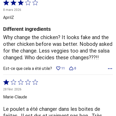
Coté
3 sur
8 mars 2026
5
AprilZ
Different ingredients
Why change the chicken? It looks fake and the
other chicken before was better. Nobody asked
for the change. Less veggies too and the salsa
changed. Who decides these changes???!!
Est-ce que cela a été utile?
11
0
Coté
1 sur
28 févr. 2026
5
Marie-Claude
Le poulet a été changer dans les boites de
fajitas . Il est dur et vraiment pas bon . Très