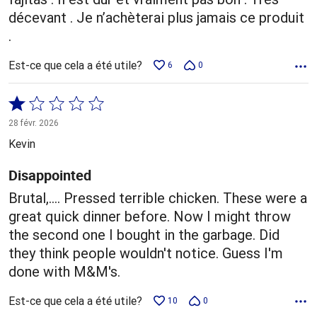
décevant . Je n’achèterai plus jamais ce produit
.
Est-ce que cela a été utile?
6
0
Coté
1 sur
28 févr. 2026
5
Kevin
Disappointed
Brutal,.... Pressed terrible chicken. These were a
great quick dinner before. Now I might throw
the second one I bought in the garbage. Did
they think people wouldn't notice. Guess I'm
done with M&M's.
Est-ce que cela a été utile?
10
0