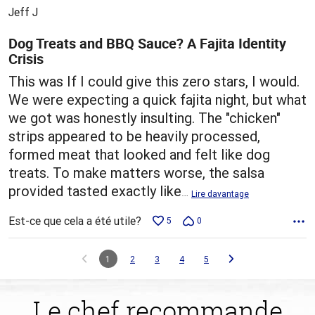
5
Jeff J
Dog Treats and BBQ Sauce? A Fajita Identity
Crisis
This was If I could give this zero stars, I would.
We were expecting a quick fajita night, but what
we got was honestly insulting. The "chicken"
strips appeared to be heavily processed,
formed meat that looked and felt like dog
treats. To make matters worse, the salsa
provided tasted exactly like
…
Lire davantage
Est-ce que cela a été utile?
5
0
1
2
3
4
5
Le chef recommande