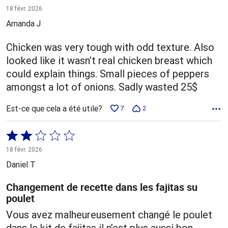
2 sur
18 févr. 2026
5
Amanda J
Chicken was very tough with odd texture. Also
looked like it wasn’t real chicken breast which
could explain things. Small pieces of peppers
amongst a lot of onions. Sadly wasted 25$
Est-ce que cela a été utile?
7
2
Coté
2 sur
18 févr. 2026
5
Daniel T
Changement de recette dans les fajitas su
poulet
Vous avez malheureusement changé le poulet
dans le kit de fajitas il n’est plus aussi bon