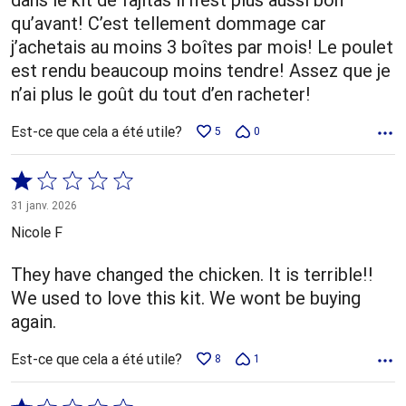
qu’avant! C’est tellement dommage car
j’achetais au moins 3 boîtes par mois! Le poulet
est rendu beaucoup moins tendre! Assez que je
n’ai plus le goût du tout d’en racheter!
Est-ce que cela a été utile?
5
0
Coté
1 sur
31 janv. 2026
5
Nicole F
They have changed the chicken. It is terrible!!
We used to love this kit. We wont be buying
again.
Est-ce que cela a été utile?
8
1