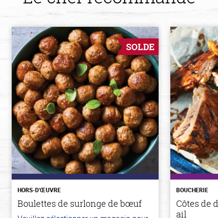
SOLDE
HORS-D'ŒUVRE
BOUCHERIE
Boulettes de surlonge de bœuf
Côtes de d
ail