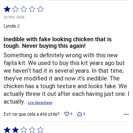
Coté
1 sur
26 févr. 2026
5
Lynda J
Inedible with fake looking chicken that is
tough. Never buying this again!
Something is definitely wrong with this new
fajita kit. We used to buy this kit years ago but
we haven’t had it in several years. In that time,
they’ve modified it and now it’s inedible. The
chicken has a tough texture and looks fake. We
actually threw it out after each having just one. I
actually
…
Lire davantage
Est-ce que cela a été utile?
9
0
Coté