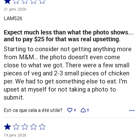
Coté
1 sur
21 janv. 2026
5
LAM526
Expect much less than what the photo shows...
and to pay $25 for that was real upsetting.
Starting to consider not getting anything more
from M&M... the photo doesn't even come
close to what we got. There were a few small
pieces of veg and 2-3 small pieces of chicken
per. We had to get something else to eat. I'm
upset at myself for not taking a photo to
submit.
Est-ce que cela a été utile?
4
0
Coté
1 sur
19 janv. 2026