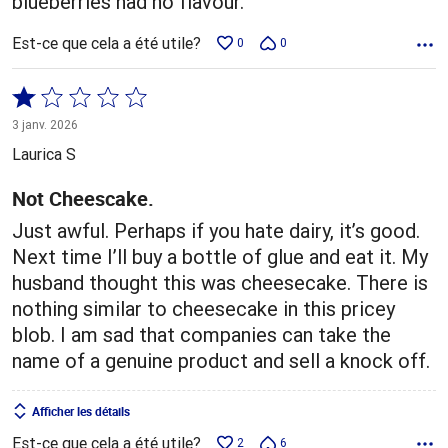
blueberries had no flavour.
Est-ce que cela a été utile?
0
0
Coté
1 sur
3 janv. 2026
5
Laurica S
Not Cheescake.
Just awful. Perhaps if you hate dairy, it’s good.
Next time I’ll buy a bottle of glue and eat it. My
husband thought this was cheesecake. There is
nothing similar to cheesecake in this pricey
blob. I am sad that companies can take the
name of a genuine product and sell a knock off.
Afficher les détails
Est-ce que cela a été utile?
2
6