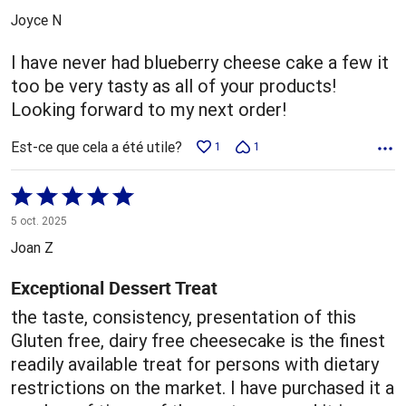
5
Joyce N
I have never had blueberry cheese cake a few it
too be very tasty as all of your products!
Looking forward to my next order!
Est-ce que cela a été utile?
1
1
Coté
5 sur
5 oct. 2025
5
Joan Z
Exceptional Dessert Treat
the taste, consistency, presentation of this
Gluten free, dairy free cheesecake is the finest
readily available treat for persons with dietary
restrictions on the market. I have purchased it a