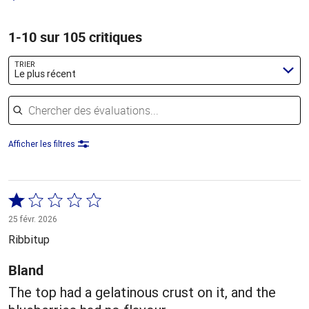
1-10 sur 105 critiques
TRIER
Le plus récent
Chercher des évaluations
Afficher les filtres
Coté
1 sur
25 févr. 2026
5
Ribbitup
Bland
The top had a gelatinous crust on it, and the