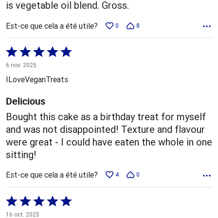
is vegetable oil blend. Gross.
Est-ce que cela a été utile?
0
8
Coté
5 sur
6 nov. 2025
5
ILoveVeganTreats
Delicious
Bought this cake as a birthday treat for myself
and was not disappointed! Texture and flavour
were great - I could have eaten the whole in one
sitting!
Est-ce que cela a été utile?
4
0
Coté
5 sur
16 oct. 2025