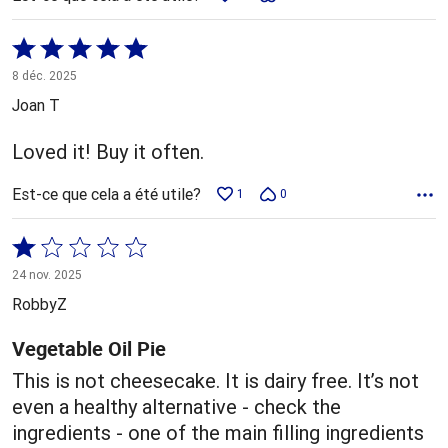
Coté
5 sur
8 déc. 2025
5
Joan T
Loved it! Buy it often.
Est-ce que cela a été utile?
1
0
Coté
1 sur
24 nov. 2025
5
RobbyZ
Vegetable Oil Pie
This is not cheesecake. It is dairy free. It’s not
even a healthy alternative - check the
ingredients - one of the main filling ingredients