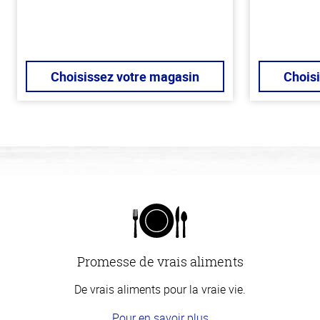
Choisissez votre magasin
Chois
Promesse de vrais aliments
De vrais aliments pour la vraie vie.
Pour en savoir plus