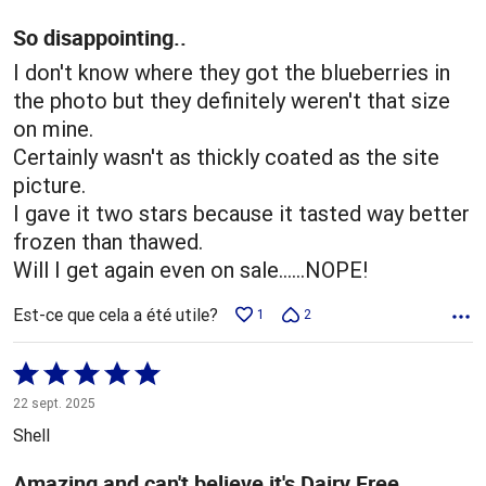
So disappointing..
I don't know where they got the blueberries in
the photo but they definitely weren't that size
on mine.
Certainly wasn't as thickly coated as the site
picture.
I gave it two stars because it tasted way better
frozen than thawed.
Will I get again even on sale......NOPE!
Est-ce que cela a été utile?
1
2
Coté
5 sur
22 sept. 2025
5
Shell
Amazing and can't believe it's Dairy Free