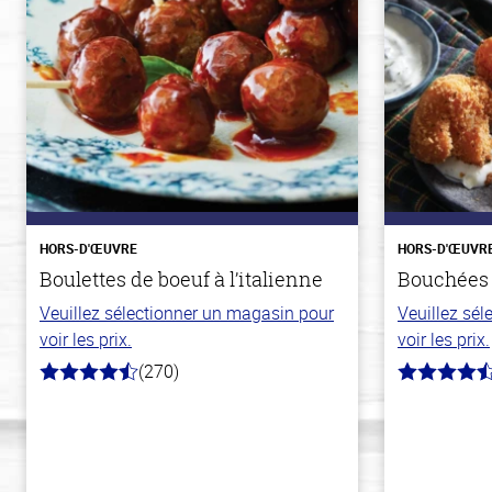
HORS-D'ŒUVRE
HORS-D'ŒUVR
Boulettes de boeuf à l’italienne
Bouchées 
Veuillez sélectionner un magasin pour
Veuillez sé
voir les prix.
voir les prix.
(270)
4.5
4.6
hors
hors
de
de
5
5
stars
stars