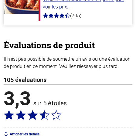
voir les prix.
(705)
4.6
hors
de
5
stars
Évaluations de produit
Il n’est pas possible de soumettre un avis ou une évaluation
de produit en ce moment. Veuillez réessayer plus tard.
105 évaluations
3,3
sur 5 étoiles
Afficher les détails