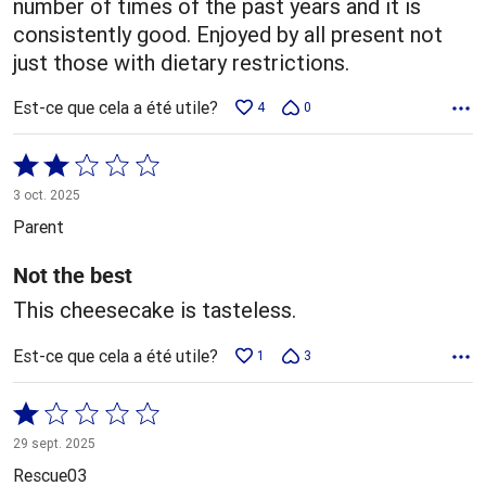
number of times of the past years and it is
consistently good. Enjoyed by all present not
just those with dietary restrictions.
Est-ce que cela a été utile?
4
0
Coté
2 sur
3 oct. 2025
5
Parent
Not the best
This cheesecake is tasteless.
Est-ce que cela a été utile?
1
3
Coté
1 sur
29 sept. 2025
5
Rescue03