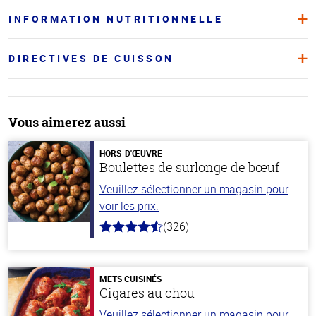
INFORMATION NUTRITIONNELLE
DIRECTIVES DE CUISSON
Vous aimerez aussi
HORS-D'ŒUVRE
Boulettes de surlonge de bœuf
Veuillez sélectionner un magasin pour
voir les prix.
(326)
4.6
hors
de
5
stars
METS CUISINÉS
Cigares au chou
Veuillez sélectionner un magasin pour