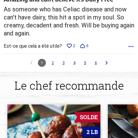
As someone who has Celiac disease and now
can't have dairy, this hit a spot in my soul. So
creamy, decadent and fresh. Will be buying again
and again.
Est-ce que cela a été utile?
2
0
1
2
3
4
5
6
Le chef recommande
SOLDE
2 LB