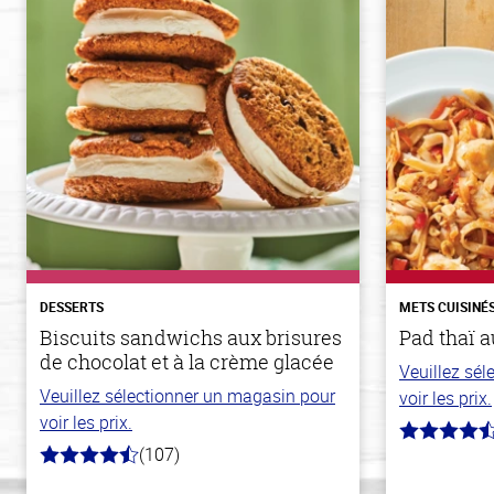
DESSERTS
METS CUISINÉ
Biscuits sandwichs aux brisures
Pad thaï a
de chocolat et à la crème glacée
Veuillez sé
Veuillez sélectionner un magasin pour
voir les prix.
voir les prix.
4.2
(107)
hors
4.2
de
hors
5