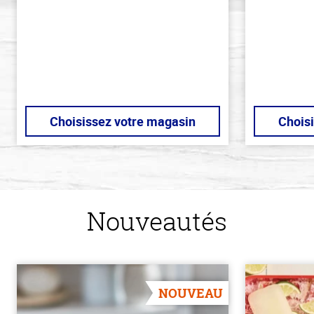
de
stars
5
stars
Choisissez votre magasin
Chois
Nouveautés
NOUVEAU