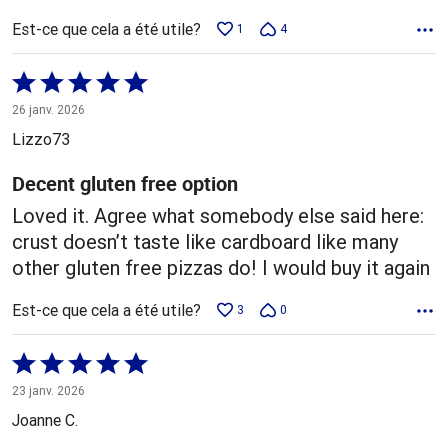
Est-ce que cela a été utile?
1
4
Coté
5 sur
26 janv. 2026
5
Lizzo73
Decent gluten free option
Loved it. Agree what somebody else said here:
crust doesn’t taste like cardboard like many
other gluten free pizzas do! I would buy it again
Est-ce que cela a été utile?
3
0
Coté
5 sur
23 janv. 2026
5
Joanne C.