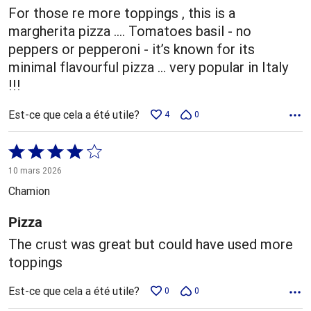
For those re more toppings , this is a
margherita pizza …. Tomatoes basil - no
peppers or pepperoni - it’s known for its
minimal flavourful pizza … very popular in Italy
!!!
Est-ce que cela a été utile?
4
0
Coté
4 sur
10 mars 2026
5
Chamion
Pizza
The crust was great but could have used more
toppings
Est-ce que cela a été utile?
0
0