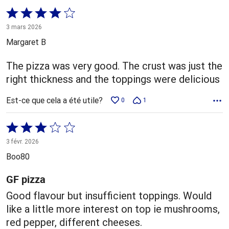
Coté
4 sur
3 mars 2026
5
Margaret B
The pizza was very good. The crust was just the
right thickness and the toppings were delicious
Est-ce que cela a été utile?
0
1
Coté
3 sur
3 févr. 2026
5
Boo80
GF pizza
Good flavour but insufficient toppings. Would
like a little more interest on top ie mushrooms,
red pepper, different cheeses.