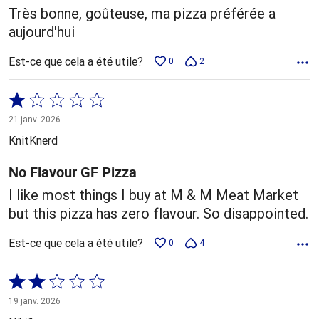
Très bonne, goûteuse, ma pizza préférée a
aujourd'hui
Est-ce que cela a été utile?
0
2
Coté
1 sur
21 janv. 2026
5
KnitKnerd
No Flavour GF Pizza
I like most things I buy at M & M Meat Market
but this pizza has zero flavour. So disappointed.
Est-ce que cela a été utile?
0
4
Coté
2 sur
19 janv. 2026
5