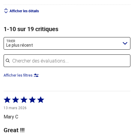
Afficher les détails
1-10 sur 19 critiques
TRIER
Le plus récent
Chercher des évaluations
Afficher les filtres
Coté
5 sur
13 mars 2026
5
Mary C
Great !!!