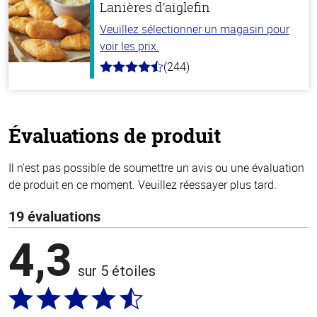
Lanières d’aiglefin
Veuillez sélectionner un magasin pour
voir les prix.
(244)
4.5
hors
de
5
stars
Évaluations de produit
Il n’est pas possible de soumettre un avis ou une évaluation
de produit en ce moment. Veuillez réessayer plus tard.
19 évaluations
4,3
sur 5 étoiles