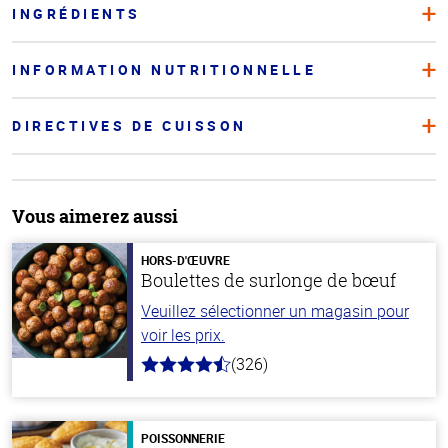
INGRÉDIENTS
INFORMATION NUTRITIONNELLE
DIRECTIVES DE CUISSON
Vous aimerez aussi
HORS-D'ŒUVRE
Boulettes de surlonge de bœuf
Veuillez sélectionner un magasin pour
voir les prix.
(326)
4.6
hors
de
5
stars
POISSONNERIE