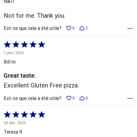
Niki1
Not for me. Thank you.
Est-ce que cela a été utile?
0
2
Coté
5 sur
1 janv. 2026
5
Bill m
Great taste.
Excellent Gluten Free pizza.
Est-ce que cela a été utile?
0
0
Coté
5 sur
28 déc. 2025
5
Teresa R