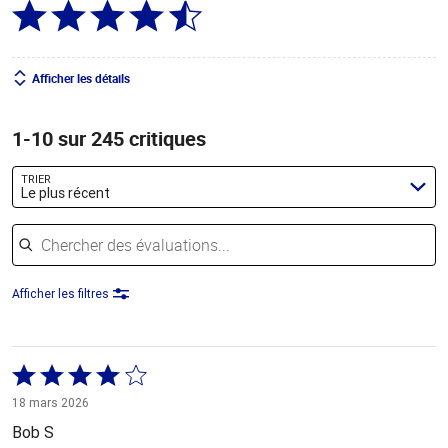
Afficher les détails
1-10 sur 245 critiques
TRIER
Le plus récent
Chercher des évaluations
Afficher les filtres
Coté
4 sur
18 mars 2026
5
Bob S