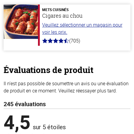
5
stars
METS CUISINÉS
Cigares au chou
Veuillez sélectionner un magasin pour
voir les prix.
(705)
4.6
hors
de
5
stars
Évaluations de produit
Il n’est pas possible de soumettre un avis ou une évaluation
de produit en ce moment. Veuillez réessayer plus tard.
245 évaluations
4,5
sur 5 étoiles