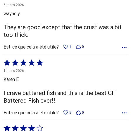
4 sur
6 mars 2026
5
wayne y
They are good except that the crust was a bit
too thick.
Est-ce que cela a été utile?
1
0
Coté
5 sur
1 mars 2026
5
Karen E
I crave battered fish and this is the best GF
Battered Fish ever!!
Est-ce que cela a été utile?
5
0
Coté