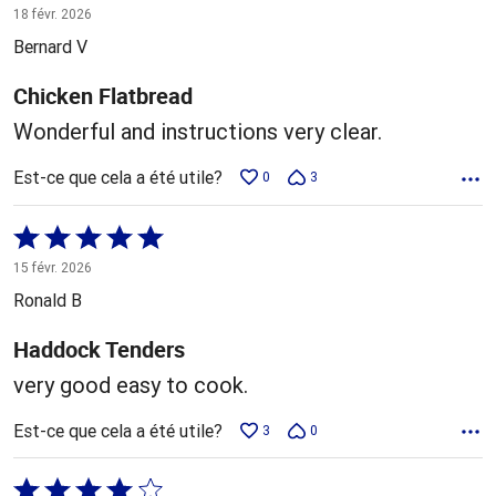
5 sur
18 févr. 2026
5
Bernard V
Chicken Flatbread
Wonderful and instructions very clear.
Est-ce que cela a été utile?
0
3
Coté
5 sur
15 févr. 2026
5
Ronald B
Haddock Tenders
very good easy to cook.
Est-ce que cela a été utile?
3
0
Coté