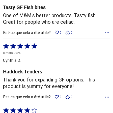
Tasty GF Fish bites
One of M&M's better products. Tasty fish.
Great for people who are celiac.
Est-ce que cela a été utile?
5
0
Coté
5 sur
8 mars 2026
5
Cynthia D.
Haddock Tenders
Thank you for expanding GF options. This
product is yummy for everyone!
Est-ce que cela a été utile?
9
0
Coté