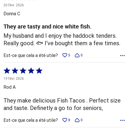
4 sur
20 févr. 2026
5
Donna C
They are tasty and nice white fish.
My husband and I enjoy the haddock tenders.
Really good. 🐟 I've bought them a few times.
Est-ce que cela a été utile?
5
0
Coté
5 sur
19 févr. 2026
5
Rod A
They make delicious Fish Tacos . Perfect size
and taste. Definetly a go to for seniors,
Est-ce que cela a été utile?
8
0