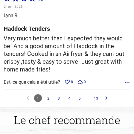
4 sur
2 févr. 2026
5
Lynn R.
Haddock Tenders
Very much better than I expected they would
be! And a good amount of Haddock in the
tenders! Cooked in an Airfryer & they cam out
crispy ,tasty & easy to serve! Just great with
home made fries!
Est-ce que cela a été utile?
8
0
…
1
2
3
4
5
13
Le chef recommande