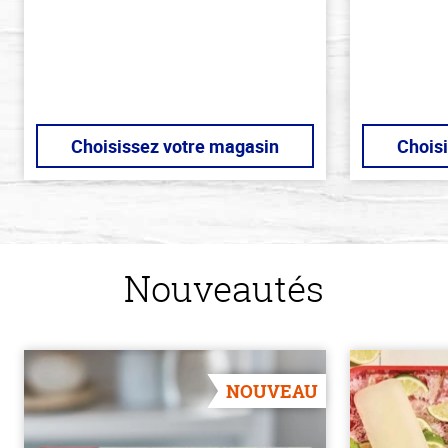
stars
Choisissez votre magasin
Chois
Nouveautés
NOUVEAU