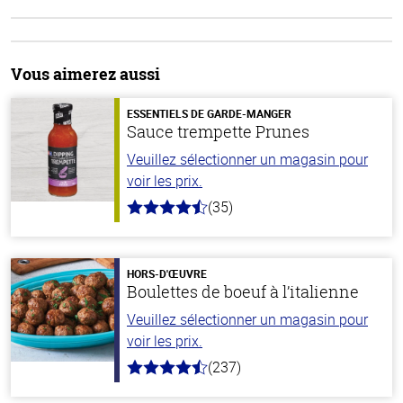
Vous aimerez aussi
ESSENTIELS DE GARDE-MANGER
Sauce trempette Prunes
Veuillez sélectionner un magasin pour
voir les prix.
(35)
4.7
hors
de
5
stars
HORS-D'ŒUVRE
Boulettes de boeuf à l’italienne
Veuillez sélectionner un magasin pour
voir les prix.
(237)
4.6
hors
de