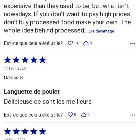
expensive than they used to be, but what isn’t
nowadays. If you don’t want to pay high prices
don’t buy processed food make your own. The
whole idea behind processed
…
Lire davantage
Est-ce que cela a été utile?
14
8
Coté
5 sur
17 févr. 2026
5
Denise G
Languette de poulet
Délicieuse ce sont les meilleurs
Est-ce que cela a été utile?
0
2
Coté
5 sur
16 févr. 2026