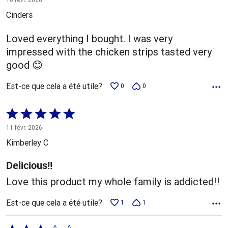
5
Cinders
Loved everything I bought. I was very
impressed with the chicken strips tasted very
good 😊
Est-ce que cela a été utile?
0
0
Coté
5 sur
11 févr. 2026
5
Kimberley C
Delicious!!
Love this product my whole family is addicted!!
Est-ce que cela a été utile?
1
1