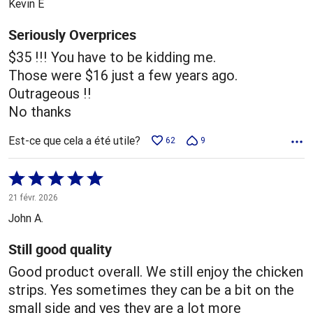
Kevin E
Seriously Overprices
$35 !!! You have to be kidding me.
Those were $16 just a few years ago.
Outrageous !!
No thanks
Est-ce que cela a été utile?
62
9
Coté
5 sur
21 févr. 2026
5
John A.
Still good quality
Good product overall. We still enjoy the chicken
strips. Yes sometimes they can be a bit on the
small side and yes they are a lot more