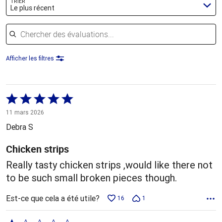
TRIER
Le plus récent
Chercher des évaluations
Afficher les filtres
Coté
5 sur
11 mars 2026
5
Debra S
Chicken strips
Really tasty chicken strips ,would like there not
to be such small broken pieces though.
Est-ce que cela a été utile?
16
1