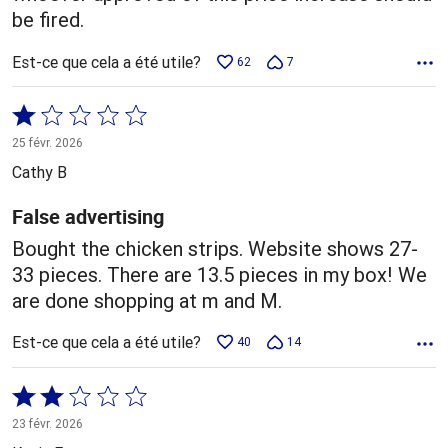
be fired.
Est-ce que cela a été utile?
62
7
Coté
1 sur
25 févr. 2026
5
Cathy B
False advertising
Bought the chicken strips. Website shows 27-
33 pieces. There are 13.5 pieces in my box! We
are done shopping at m and M.
Est-ce que cela a été utile?
40
14
Coté
2 sur
23 févr. 2026
5