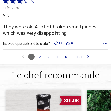
Coté
3 sur
9 févr. 2026
5
V K
They were ok. A lot of broken small pieces
which was very disappointing.
Est-ce que cela a été utile?
13
0
…
1
2
3
4
5
104
Le chef recommande
SOLDE