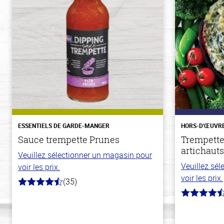
ESSENTIELS DE GARDE-MANGER
HORS-D'ŒUVR
Sauce trempette Prunes
Trempette
artichauts
Veuillez sélectionner un magasin pour
Veuillez sé
voir les prix.
voir les prix.
(35)
4.7
hors
4.4
de
hors
5
de
stars
5