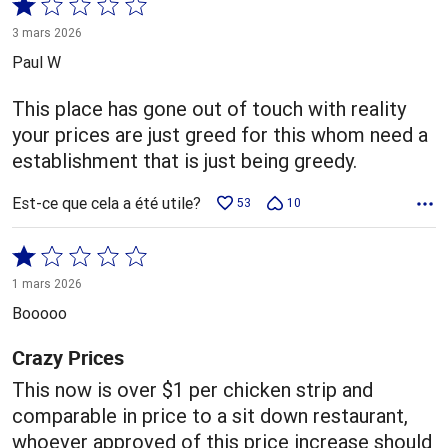
Coté
1 sur
3 mars 2026
5
Paul W
This place has gone out of touch with reality
your prices are just greed for this whom need a
establishment that is just being greedy.
Est-ce que cela a été utile?
53
10
Coté
1 sur
1 mars 2026
5
Booooo
Crazy Prices
This now is over $1 per chicken strip and
comparable in price to a sit down restaurant,
whoever approved of this price increase should