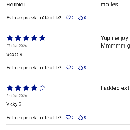
5
molles.
Fleurbleu
Est-ce que cela a été utile?
0
0
Coté
Yup i enjoy
5 sur
Mmmmm go
27 févr. 2026
5
Scott R
Est-ce que cela a été utile?
0
0
Coté
I added ext
4 sur
24 févr. 2026
5
Vicky S
Est-ce que cela a été utile?
0
0