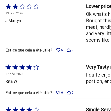
Lower price
Coté
2 sur
Ok what's h
23 févr. 2026
5
Bought this
JlMartyn
meat, hardl
and very li
seems like 
Est-ce que cela a été utile?
5
0
Very Tasty 
Coté
4 sur
I quite enj
27 déc. 2025
5
portion, en
Rita W.
Est-ce que cela a été utile?
0
0
Single Ser
Coté