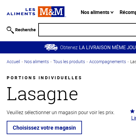
Information
relative à
Nos aliments
Récom
l'accessibilité
Passer
Recherche
au
contenu
Obtenez
principal
LA LIVRAISON MÊME JOU
Retour à
Accueil
Nos aliments
Tous les produits
Accompagnements
La
la
navigation
principale
PORTIONS INDIVIDUELLES
Lasagne
Co
Veuillez sélectionner un magasin pour voir les prix.
Li
4.3
5
Choisissez votre magasin