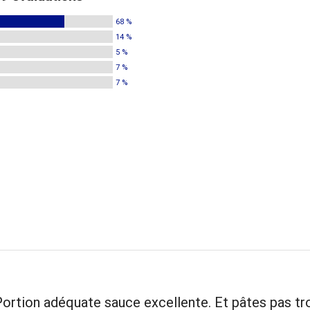
68 %
14 %
5 %
7 %
7 %
Portion adéquate sauce excellente. Et pâtes pas tr