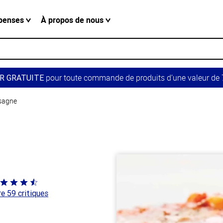
penses
À propos de nous
pour toute commande de produits d’une valeur de 7
R GRATUITE
sagne
té
re 59 critiques
 sur