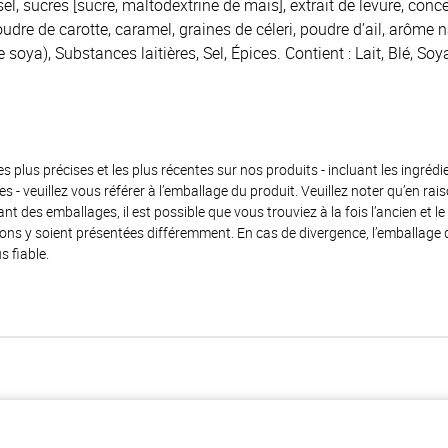
el, sucres [sucre, maltodextrine de maïs], extrait de levure, conc
udre de carotte, caramel, graines de céleri, poudre d’ail, arôme 
 soya), Substances laitières, Sel, Épices. Contient : Lait, Blé, Soy
es plus précises et les plus récentes sur nos produits - incluant les ingrédi
ènes - veuillez vous référer à l’emballage du produit. Veuillez noter qu’en 
 des emballages, il est possible que vous trouviez à la fois l’ancien et l
ions y soient présentées différemment. En cas de divergence, l’emballage
s fiable.