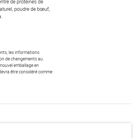
entré de protéines de
naturel, poudre de bœuf,
a.
ents, les informations
raison de changements au
e nouvel emballage en
 devra être considéré comme