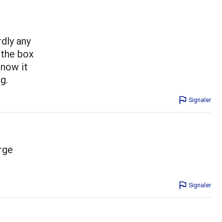
dly any
 the box
 now it
g.
Signaler
arge
Signaler