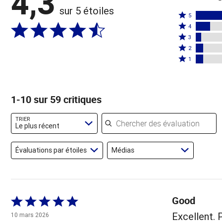
4,3
sur 5 étoiles
Coté
5
Coté
5
4
4
Coté
étoiles
3
étoiles
3
Coté
par
2
par
étoiles
2
Coté
68 %
1
14 %
par
étoiles
1 étoile
des
des
5 %
par
par
évaluateurs
évaluateurs
des
7 %
7 % des
1-10 sur 59 critiques
évaluateurs
des
évaluateurs
évaluateurs
Chercher des évaluations
TRIER
Le plus récent
Évaluations par étoiles
Médias
Good
Coté
5 sur
Excellent. 
10 mars 2026