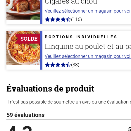
Cigares au chou
Veuillez sélectionner un magasin pour voir 
(116)
4.2
hors
de
5
PORTIONS INDIVIDUELLES
SOLDE
stars
Linguine au poulet et au 
Veuillez sélectionner un magasin pour voir 
(38)
4.1
hors
de
5
stars
Évaluations de produit
Il n’est pas possible de soumettre un avis ou une évaluation 
59 évaluations
5