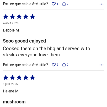
Est-ce que cela a été utile?
1
0
Coté
5 sur
4 août 2025
5
Debbie M.
Sooo goood enjoyed
Cooked them on the bbq and served with
steaks everyone love them
Est-ce que cela a été utile?
2
0
Coté
5 sur
5 juill. 2025
5
Helene M
mushroom