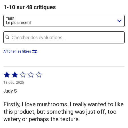
1-10 sur 48 critiques
TRIER
Le plus récent
Chercher des évaluations
Afficher les filtres
Coté
2 sur
18 déc. 2025
5
Judy S
Firstly, I love mushrooms. I really wanted to like
this product, but something was just off, too
watery or perhaps the texture.