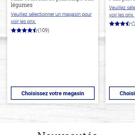
légumes
Veuillez sé
Veuillez sélectionner un magasin pour
voir les prix.
voir les prix.
3.8
(109)
hors
4.8
de
hors
5
de
stars
5
stars
Choisissez votre magasin
Chois