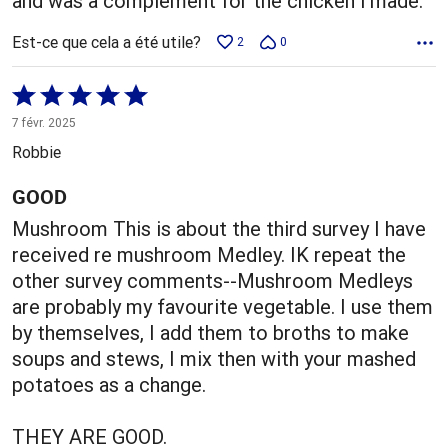
and was a complement for the chicken i made.
Est-ce que cela a été utile?
2
0
Coté
5 sur
7 févr. 2025
5
Robbie
GOOD
Mushroom This is about the third survey I have
received re mushroom Medley. IK repeat the
other survey comments--Mushroom Medleys
are probably my favourite vegetable. I use them
by themselves, I add them to broths to make
soups and stews, I mix then with your mashed
potatoes as a change.
THEY ARE GOOD.