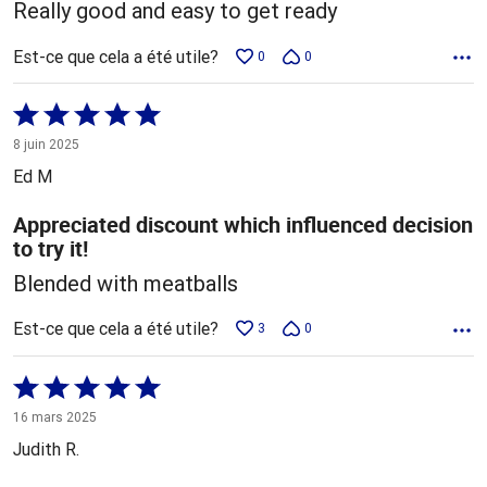
Really good and easy to get ready
Est-ce que cela a été utile?
0
0
Coté
5 sur
8 juin 2025
5
Ed M
Appreciated discount which influenced decision
to try it!
Blended with meatballs
Est-ce que cela a été utile?
3
0
Coté
5 sur
16 mars 2025
5
Judith R.