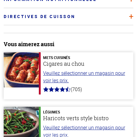
DIRECTIVES DE CUISSON
Vous aimerez aussi
METS CUISINÉS
Cigares au chou
Veuillez sélectionner un magasin pour
voir les prix.
(705)
4.6
hors
de
5
stars
LÉGUMES
Haricots verts style bistro
Veuillez sélectionner un magasin pour
voir les prix.