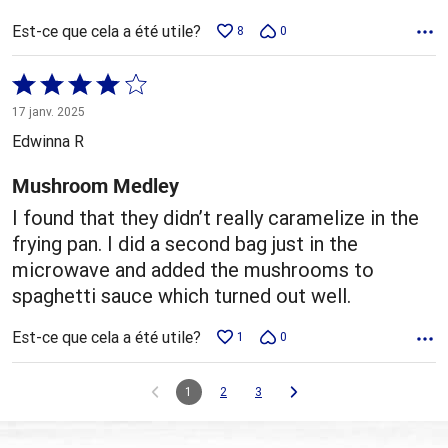
Est-ce que cela a été utile?
8
0
Coté
4 sur
17 janv. 2025
5
Edwinna R
Mushroom Medley
I found that they didn’t really caramelize in the
frying pan. I did a second bag just in the
microwave and added the mushrooms to
spaghetti sauce which turned out well.
Est-ce que cela a été utile?
1
0
1
2
3