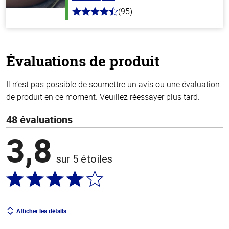
(95)
4.6
hors
de
5
stars
Évaluations de produit
Il n’est pas possible de soumettre un avis ou une évaluation
de produit en ce moment. Veuillez réessayer plus tard.
48 évaluations
3,8
sur 5 étoiles
Afficher les détails