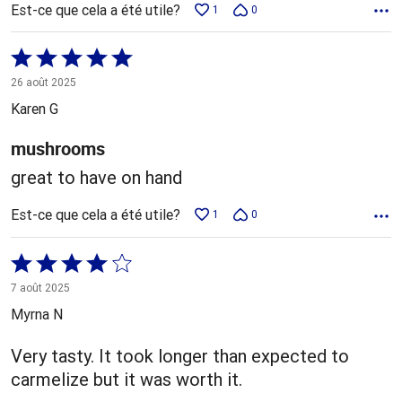
Est-ce que cela a été utile?
1
0
Coté
5 sur
26 août 2025
5
Karen G
mushrooms
great to have on hand
Est-ce que cela a été utile?
1
0
Coté
4 sur
7 août 2025
5
Myrna N
Very tasty. It took longer than expected to
carmelize but it was worth it.