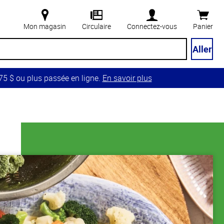
Mon magasin
Circulaire
Connectez-vous
Panier
Aller
5 $ ou plus passée en ligne.
En savoir plus