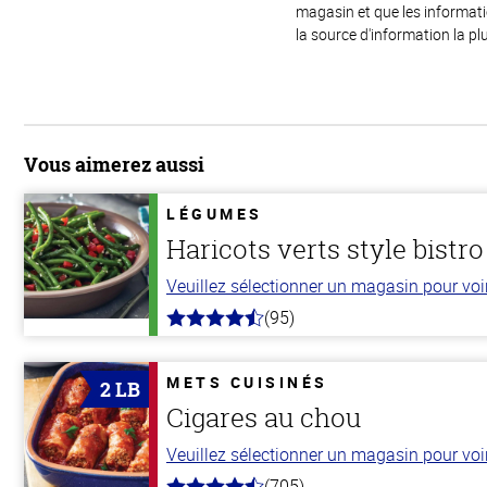
magasin et que les informat
la source d'information la plu
Vous aimerez aussi
LÉGUMES
Haricots verts style bistro
Veuillez sélectionner un magasin pour voir 
(95)
4.6
hors
de
5
METS CUISINÉS
2 LB
stars
Cigares au chou
Veuillez sélectionner un magasin pour voir 
(705)