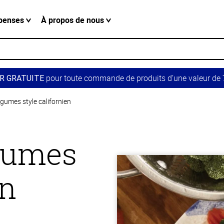
penses
À propos de nous
pour toute commande de produits d’une valeur de 7
R GRATUITE
gumes style californien
gumes
en