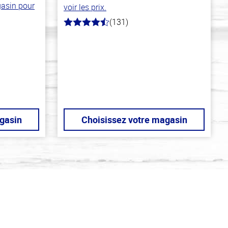
gasin pour
voir les prix.
(131)
4.4
hors
de
5
stars
gasin
Choisissez votre magasin