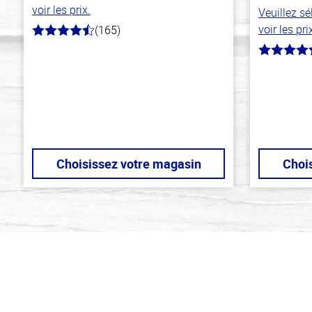
voir les prix.
Veuillez s
voir les pri
(165)
4.1
hors
4.8
de
hors
5
de
stars
5
stars
Choisissez votre magasin
Choi