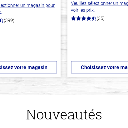
Veuillez sélectionner un ma
électionner un magasin pour
voir les prix.
x.
(35)
(399)
4.7
hors
de
5
stars
sissez votre magasin
Choisissez votre ma
Nouveautés