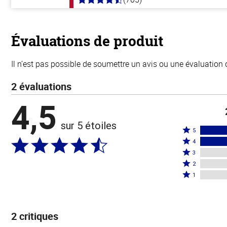
4.6
hors
de
5
stars
Évaluations de produit
Il n’est pas possible de soumettre un avis ou une évaluation 
2 évaluations
4,5
sur 5 étoiles
Coté
5
Coté
5
4
4
Coté
étoiles
3
étoiles
3
Coté
par
2
par
étoiles
2
Coté
50 %
1
50 %
par
étoiles
1 étoile
des
des
0 %
par
par
évaluateurs
évaluateurs
des
0 %
0 % des
2 critiques
évaluateurs
des
évaluateurs