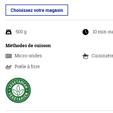
Choisissez votre magasin
500 g
10 min o
Méthodes de cuisson
Micro-ondes
Cuisinièr
Poêle à frire