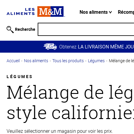
Information
relative à
Nos aliments
Récom
l'accessibilité
Passer
Recherche
au
contenu
Obtenez
principal
LA LIVRAISON MÊME JOU
Retour à
Accueil
Nos aliments
Tous les produits
Légumes
Mélange de lé
la
navigation
principale
LÉGUMES
Mélange de lé
style californi
Veuillez sélectionner un magasin pour voir les prix.