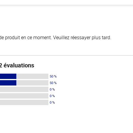
de produit en ce moment. Veuillez réessayer plus tard.
2 évaluations
50 %
50 %
0 %
0 %
0 %