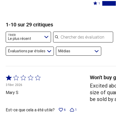
par
étoiles
2
Coté
55 %
1
7 %
par
étoiles
1 étoile
des
des
7 %
par
par
évaluateurs
évaluateurs
des
7 %
24 % des
1-10 sur 29 critiques
évaluateurs
des
évaluateurs
évaluateurs
Chercher des évaluations
TRIER
Le plus récent
Évaluations par étoiles
Médias
Won't buy g
Coté
1 sur
Excited ab
3 févr. 2026
5
size of qua
Mary S
be sold by 
Est-ce que cela a été utile?
6
1