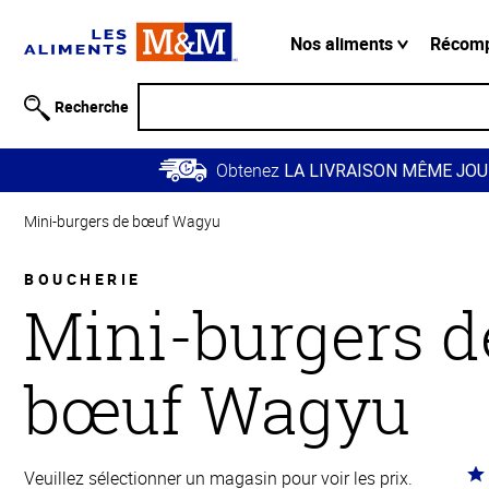
Information
relative à
Nos aliments
Récom
l'accessibilité
Passer
Recherche
au
contenu
Obtenez
principal
LA LIVRAISON MÊME JOU
Retour à
Mini-burgers de bœuf Wagyu
la
navigation
principale
BOUCHERIE
Mini-burgers d
bœuf Wagyu
Co
Veuillez sélectionner un magasin pour voir les prix.