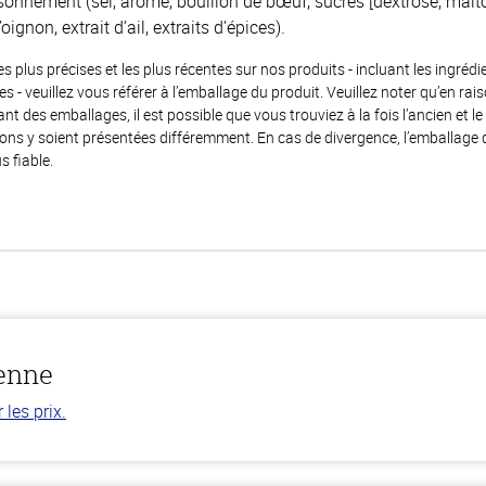
nnement (sel, arôme, bouillon de bœuf, sucres [dextrose, maltod
oignon, extrait d’ail, extraits d’épices).
es plus précises et les plus récentes sur nos produits - incluant les ingrédi
ènes - veuillez vous référer à l’emballage du produit. Veuillez noter qu’en 
 des emballages, il est possible que vous trouviez à la fois l’ancien et l
ions y soient présentées différemment. En cas de divergence, l’emballage
s fiable.
ienne
les prix.