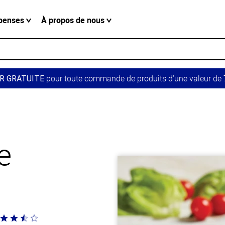
penses
À propos de nous
pour toute commande de produits d’une valeur de 7
R GRATUITE
e
té