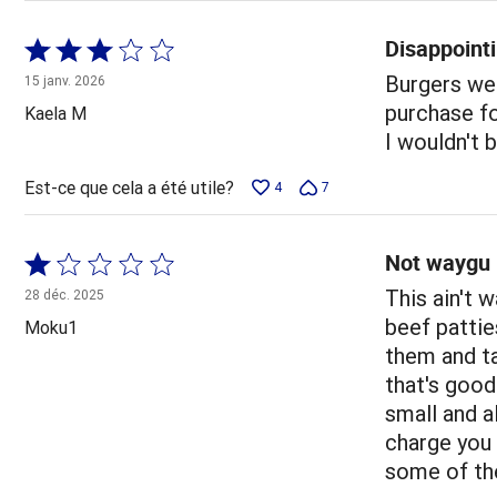
Disappointi
Coté
3 sur
Burgers wer
15 janv. 2026
5
purchase f
Kaela M
I wouldn't b
Est-ce que cela a été utile?
4
7
Not waygu
Coté
1 sur
This ain't 
28 déc. 2025
5
beef pattie
Moku1
them and ta
that's good
small and a
charge you
some of the