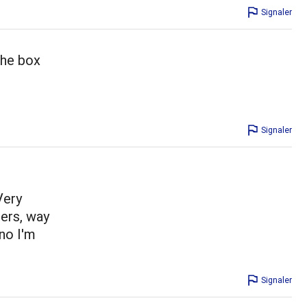
Signaler
the box
Signaler
Very
ers, way
 no I'm
Signaler