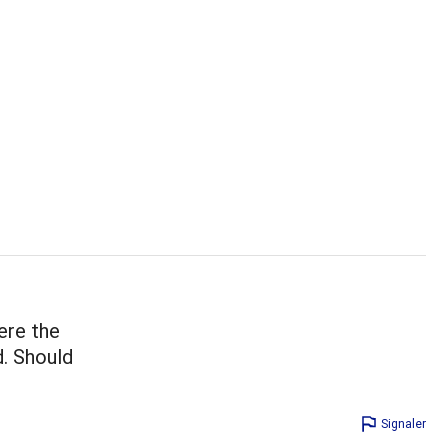
ere the
d. Should
Signaler