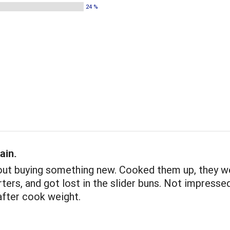
24 %
ain.
out buying something new. Cooked them up, they w
rters, and got lost in the slider buns. Not impresse
after cook weight.