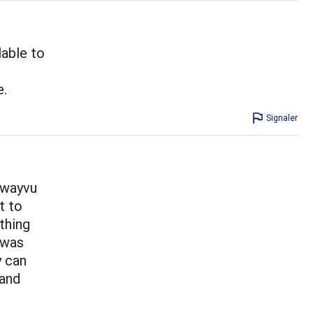
lable to
e.
Signaler
 wayvu
t to
thing
 was
y can
 and