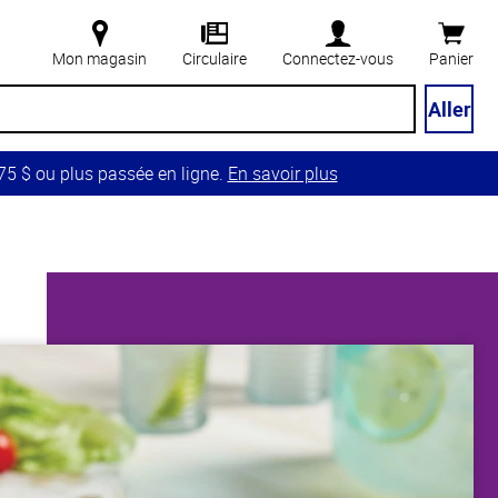
Mon magasin
Circulaire
Connectez-vous
Panier
Aller
5 $ ou plus passée en ligne.
En savoir plus