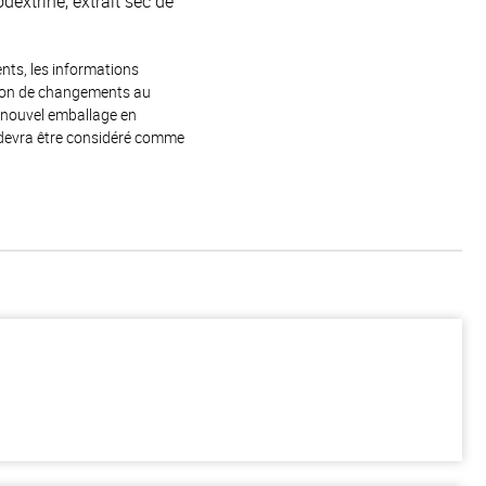
extrine, extrait sec de
ents, les informations
raison de changements au
e nouvel emballage en
 devra être considéré comme