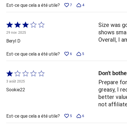
Est-ce que cela a été utile?
7
4
Coté
Size was go
3 sur
shows small
29 nov. 2025
5
Overall, I 
Beryl D
Est-ce que cela a été utile?
6
5
Don't bothe
Coté
1 sur
Prepare for
3 août 2025
5
greasy, I r
Sookie22
better value
not affiliat
Est-ce que cela a été utile?
5
6