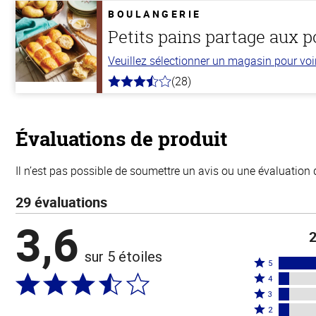
5
BOULANGERIE
stars
Petits pains partage aux 
Veuillez sélectionner un magasin pour voir 
(28)
3.8
hors
de
5
stars
Évaluations de produit
Il n’est pas possible de soumettre un avis ou une évaluation 
29 évaluations
3,6
2
sur 5 étoiles
Coté
5
Coté
5
4
4
Coté
étoiles
3
étoiles
3
Coté
par
2