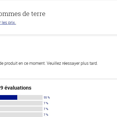
pommes de terre
les prix.
de produit en ce moment. Veuillez réessayer plus tard.
9 évaluations
55 %
7 %
7 %
7 %