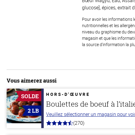
Bœuf Wagyu, Eau, Assaiso
glucose], épices, extrait d’
Pour avoir les informations l
nutritionnelles et les allerg
niveau du graphisme du devant
magasin et que les informat
la source d'information la plu
Vous aimerez aussi
HORS-D'ŒUVRE
SOLDE
Boulettes de boeuf à l’ital
2 LB
Veuillez sélectionner un magasin pour voir 
(270)
4.5
hors
de