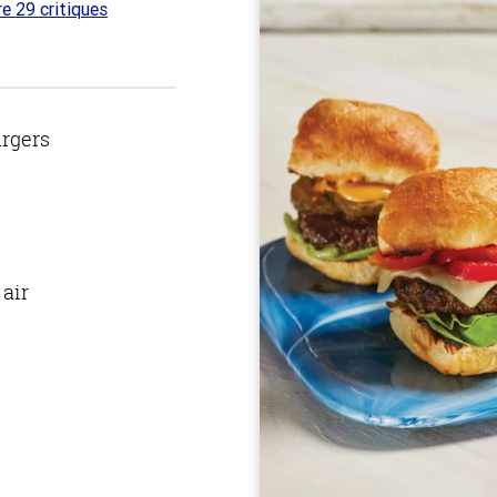
re 29 critiques
 sur
rgers
 air