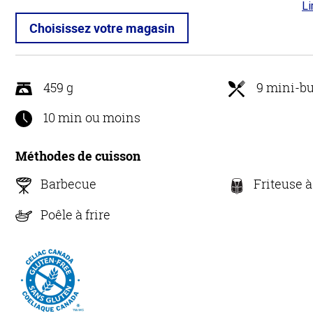
Li
3.6
5
Choisissez votre magasin
459 g
9 mini-bu
10 min ou moins
Méthodes de cuisson
Barbecue
Friteuse à
Poêle à frire