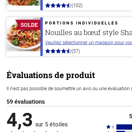
(102)
4.3
hors
de
5
PORTIONS INDIVIDUELLES
SOLDE
stars
Nouilles au bœuf style Sh
Veuillez sélectionner un magasin pour voir 
(57)
4.2
hors
de
5
stars
Évaluations de produit
Il n’est pas possible de soumettre un avis ou une évaluation 
59 évaluations
4,3
5
sur 5 étoiles
Coté
5