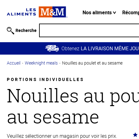
Information
relative à
Nos aliments
Récom
l'accessibilité
Passer
Recherche
au
contenu
Obtenez
principal
LA LIVRAISON MÊME JOU
Retour à
Accueil
Weeknight meals
Nouilles au poulet et au sesame
la
navigation
principale
PORTIONS INDIVIDUELLES
Nouilles au pou
au sesame
Co
Veuillez sélectionner un magasin pour voir les prix.