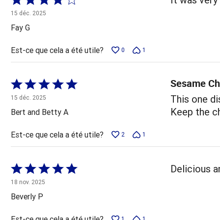
4 sur
15 déc. 2025
5
Fay G
Est-ce que cela a été utile?
0
1
Sesame Ch
Coté
5 sur
This one dis
15 déc. 2025
5
Keep the ch
Bert and Betty A
Est-ce que cela a été utile?
2
1
Coté
Delicious a
5 sur
18 nov. 2025
5
Beverly P
Est-ce que cela a été utile?
1
1