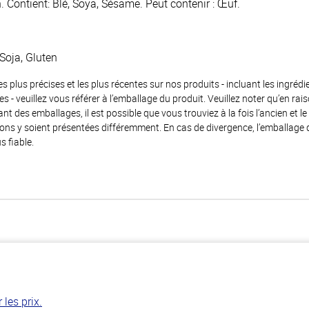
n. Contient: Blé, Soya, Sésame. Peut contenir : Œuf.
Soja, Gluten
es plus précises et les plus récentes sur nos produits - incluant les ingrédi
ènes - veuillez vous référer à l’emballage du produit. Veuillez noter qu’en 
 des emballages, il est possible que vous trouviez à la fois l’ancien et l
ions y soient présentées différemment. En cas de divergence, l’emballage
s fiable.
les prix.