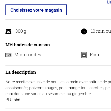
Li
4.3
5
Choisissez votre magasin
300 g
10 min o
Méthodes de cuisson
Micro-ondes
Four
La description
Notre recette exclusive de nouilles lo mein avec poitrine de po
assaisonnée, poivrons rouges, pois mange-tout, carottes, pet
choï dans une sauce au sésame et au gingembre.
PLU 566