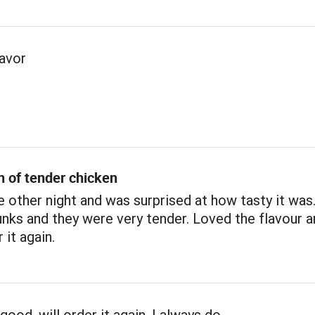
lavor
n of tender chicken
e other night and was surprised at how tasty it was
nks and they were very tender. Loved the flavour a
 it again.
good, will order it again, I always do…