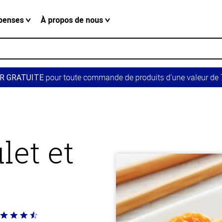
penses
À propos de nous
pour toute commande de produits d’une valeur de 7
R GRATUITE
let et
té