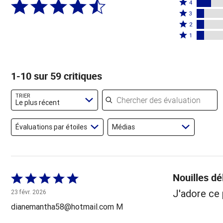
Coté
5
4
4
Coté
étoiles
3
étoiles
3
Coté
par
2
par
étoiles
2
Coté
66 %
1
14 %
par
étoiles
1 étoile
des
des
7 %
par
par
évaluateurs
évaluateurs
des
7 %
7 % des
1-10 sur 59 critiques
évaluateurs
des
évaluateurs
évaluateurs
Chercher des évaluations
TRIER
Le plus récent
Évaluations par étoiles
Médias
Nouilles dé
Coté
5 sur
J'adore ce 
23 févr. 2026
5
dianemantha58@hotmail.com M