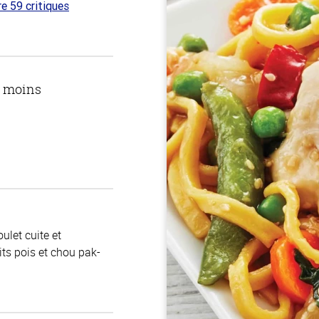
re 59 critiques
 sur
u moins
ulet cuite et
its pois et chou pak-