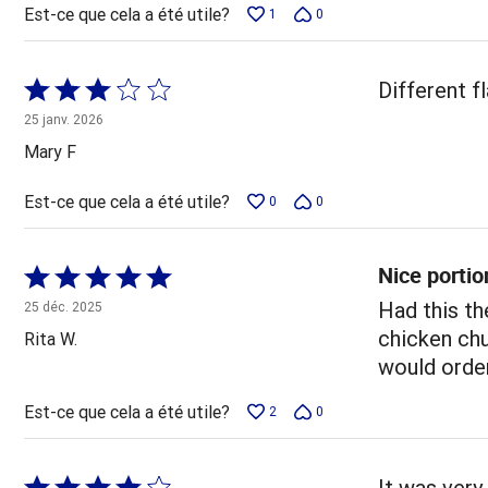
Est-ce que cela a été utile?
1
0
Coté
Different f
3 sur
25 janv. 2026
5
Mary F
Est-ce que cela a été utile?
0
0
Nice portio
Coté
5 sur
Had this th
25 déc. 2025
5
chicken chu
Rita W.
would order
Est-ce que cela a été utile?
2
0
Coté
It was very 