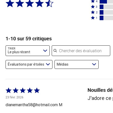
Coté
5
4
4
Coté
étoiles
3
étoiles
3
Coté
par
2
par
étoiles
2
Coté
66 %
1
14 %
par
étoiles
1 étoile
des
des
7 %
par
par
évaluateurs
évaluateurs
des
7 %
7 % des
1-10 sur 59 critiques
évaluateurs
des
évaluateurs
évaluateurs
Chercher des évaluations
TRIER
Le plus récent
Évaluations par étoiles
Médias
Nouilles dé
Coté
5 sur
J'adore ce 
23 févr. 2026
5
dianemantha58@hotmail.com M