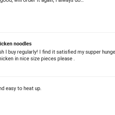
icken noodles
h I buy regularly! I find it satisfied my supper hunger
icken in nice size pieces please .
nd easy to heat up.