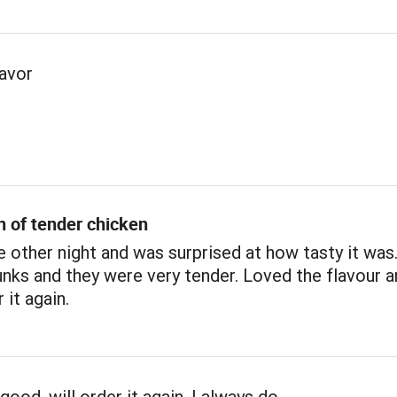
lavor
n of tender chicken
e other night and was surprised at how tasty it was
nks and they were very tender. Loved the flavour a
 it again.
good, will order it again, I always do…