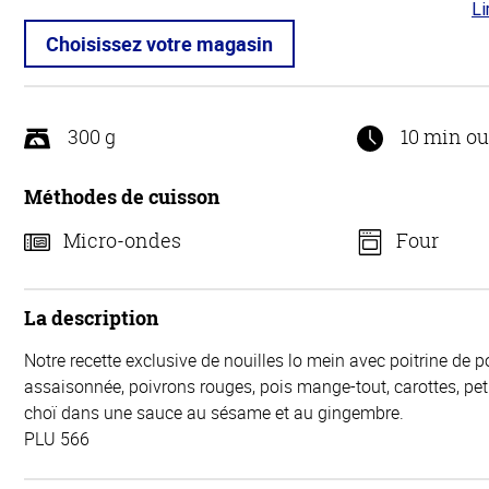
Li
4.3
5
Choisissez votre magasin
300 g
10 min o
Méthodes de cuisson
Micro-ondes
Four
La description
Notre recette exclusive de nouilles lo mein avec poitrine de po
assaisonnée, poivrons rouges, pois mange-tout, carottes, pet
choï dans une sauce au sésame et au gingembre.
PLU 566