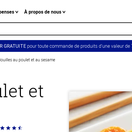
penses
À propos de nous
pour toute commande de produits d’une valeur de 7
R GRATUITE
ouilles au poulet et au sesame
let et
té