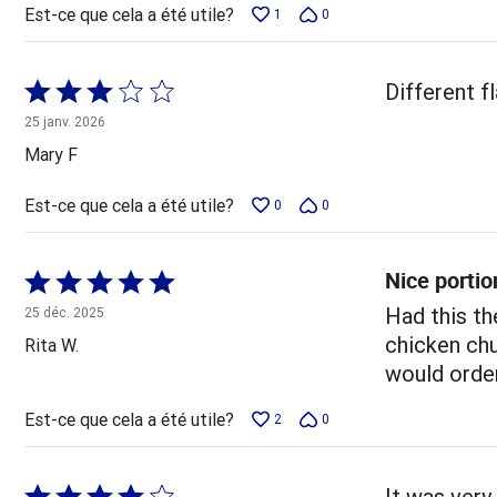
Est-ce que cela a été utile?
1
0
Coté
Different f
3 sur
25 janv. 2026
5
Mary F
Est-ce que cela a été utile?
0
0
Nice portio
Coté
5 sur
Had this th
25 déc. 2025
5
chicken chu
Rita W.
would order
Est-ce que cela a été utile?
2
0
Coté
It was very 