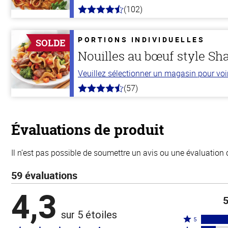
(102)
4.3
hors
de
5
PORTIONS INDIVIDUELLES
SOLDE
stars
Nouilles au bœuf style Sh
Veuillez sélectionner un magasin pour voir 
(57)
4.2
hors
de
5
stars
Évaluations de produit
Il n’est pas possible de soumettre un avis ou une évaluation 
59 évaluations
4,3
5
sur 5 étoiles
Coté
5