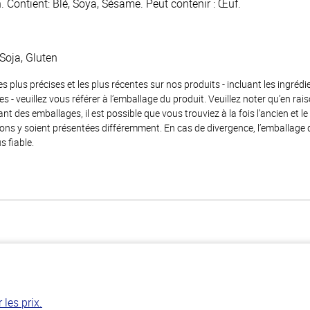
n. Contient: Blé, Soya, Sésame. Peut contenir : Œuf.
Soja, Gluten
es plus précises et les plus récentes sur nos produits - incluant les ingrédi
ènes - veuillez vous référer à l’emballage du produit. Veuillez noter qu’en 
 des emballages, il est possible que vous trouviez à la fois l’ancien et l
ions y soient présentées différemment. En cas de divergence, l’emballage
s fiable.
les prix.