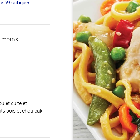
re 59 critiques
 sur
u moins
ulet cuite et
its pois et chou pak-