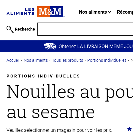
Information
relative à
Nos aliments
Récom
l'accessibilité
Passer
Recherche
au
contenu
Obtenez
principal
LA LIVRAISON MÊME JOU
Retour à
Accueil
Nos aliments
Tous les produits
Portions Individuelles
N
la
navigation
principale
PORTIONS INDIVIDUELLES
Nouilles au pou
au sesame
Co
Veuillez sélectionner un magasin pour voir les prix.