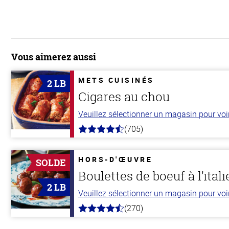
Vous aimerez aussi
METS CUISINÉS
2 LB
Cigares au chou
Veuillez sélectionner un magasin pour voir 
(705)
4.6
hors
de
5
HORS-D'ŒUVRE
SOLDE
stars
Boulettes de boeuf à l’ital
2 LB
Veuillez sélectionner un magasin pour voir 
(270)
4.5
hors
de