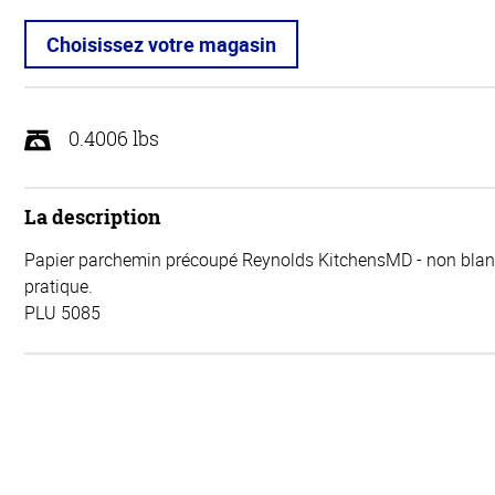
Choisissez votre magasin
0.4006 lbs
La description
Papier parchemin précoupé Reynolds KitchensMD - non blan
pratique.
PLU 5085