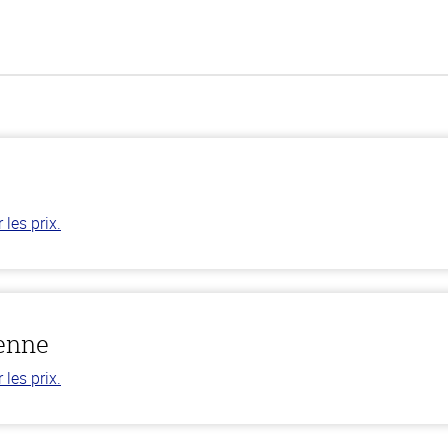
les prix.
ienne
les prix.