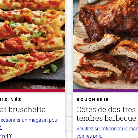
UISINÉS
BOUCHERIE
lat bruschetta
Côtes de dos très
tendres barbecue 
électionner un magasin pour
x.
Veuillez sélectionner un ma
voir les prix.
(40)