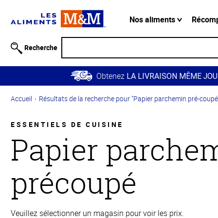
Information
relative à
Nos aliments
Récom
l'accessibilité
Passer
Recherche
au
contenu
Obtenez
principal
LA LIVRAISON MÊME JOU
Retour à
Accueil
Résultats de la recherche pour "Papier parchemin pré-coupé
la
navigation
principale
ESSENTIELS DE CUISINE
Papier parche
précoupé
Veuillez sélectionner un magasin pour voir les prix.