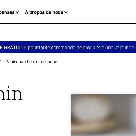
penses
À propos de nous
pour toute commande de produits d’une valeur de 7
R GRATUITE
"
Papier parchemin précoupé
min