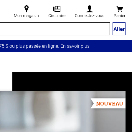
Mon magasin
Circulaire
Connectez-vous
Panier
Aller
5 $ ou plus passée en ligne.
En savoir plus
NOUVEAU