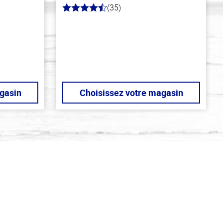
(35)
4.7
hors
de
5
stars
gasin
Choisissez votre magasin