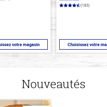
(183)
4.8
hors
de
5
stars
sissez votre magasin
Choisissez votre ma
Nouveautés