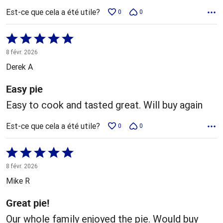
Est-ce que cela a été utile?
0
0
Coté
5 sur
8 févr. 2026
5
Derek A
Easy pie
Easy to cook and tasted great. Will buy again
Est-ce que cela a été utile?
0
0
Coté
5 sur
8 févr. 2026
5
Mike R
Great pie!
Our whole family enjoyed the pie. Would buy