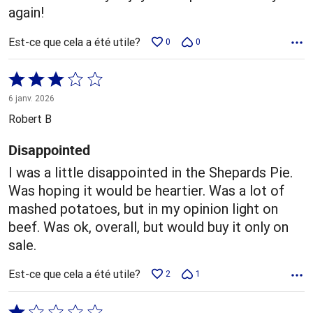
again!
Est-ce que cela a été utile?
0
0
Coté
3 sur
6 janv. 2026
5
Robert B
Disappointed
I was a little disappointed in the Shepards Pie.
Was hoping it would be heartier. Was a lot of
mashed potatoes, but in my opinion light on
beef. Was ok, overall, but would buy it only on
sale.
Est-ce que cela a été utile?
2
1
Coté