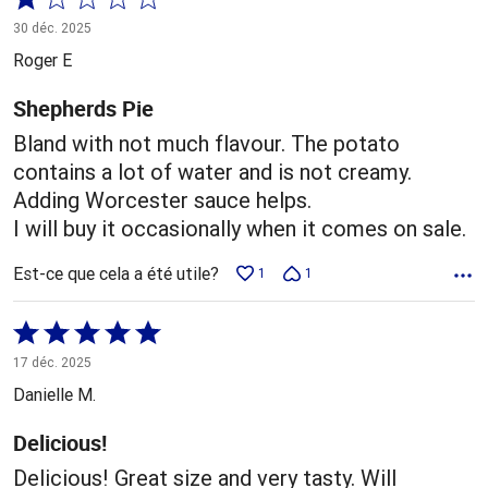
1 sur
30 déc. 2025
5
Roger E
Shepherds Pie
Bland with not much flavour. The potato
contains a lot of water and is not creamy.
Adding Worcester sauce helps.
I will buy it occasionally when it comes on sale.
Est-ce que cela a été utile?
1
1
Coté
5 sur
17 déc. 2025
5
Danielle M.
Delicious!
Delicious! Great size and very tasty. Will