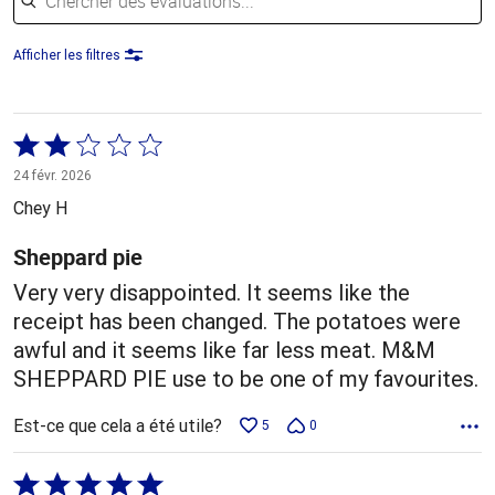
Afficher les filtres
Coté
2 sur
24 févr. 2026
5
Chey H
Sheppard pie
Very very disappointed. It seems like the
receipt has been changed. The potatoes were
awful and it seems like far less meat. M&M
SHEPPARD PIE use to be one of my favourites.
Est-ce que cela a été utile?
5
0
Coté