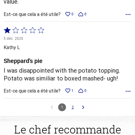
value.
Est-ce que cela a été utile?
0
0
Coté
1 sur
5 déc. 2025
5
Kathy L
Sheppard's pie
I was disappointed with the potato topping.
Potato was similiar to boxed mashed- ugh!
Est-ce que cela a été utile?
1
0
1
2
Le chef recommande