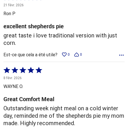
5 sur
21 févr. 2026
5
Ron P
excellent shepherds pie
great taste i love traditional version with just
corn.
Est-ce que cela a été utile?
0
0
Coté
5 sur
8 févr. 2026
5
WAYNE O.
Great Comfort Meal
Outstanding week night meal on a cold winter
day, reminded me of the shepherds pie my mom
made. Highly recommended.