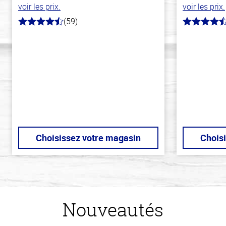
voir les prix.
voir les prix.
(59)
4.3
4.6
hors
hors
de
de
5
5
stars
stars
Choisissez votre magasin
Chois
Nouveautés