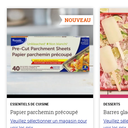
NOUVEAU
ESSENTIELS DE CUISINE
DESSERTS
Papier parchemin précoupé
Barres gla
Veuillez sélectionner un magasin pour
Veuillez sé
voir les prix.
voir les prix.