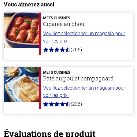
Vous aimerez aussi
METS CUISINÉS
Cigares au chou
Veuillez sélectionner un magasin pour
voir les prix.
(705)
4.6
hors
de
5
stars
METS CUISINÉS
Pâté au poulet campagnard
Veuillez sélectionner un magasin pour
voir les prix.
(236)
4.3
hors
de
5
stars
Évaluations de produit