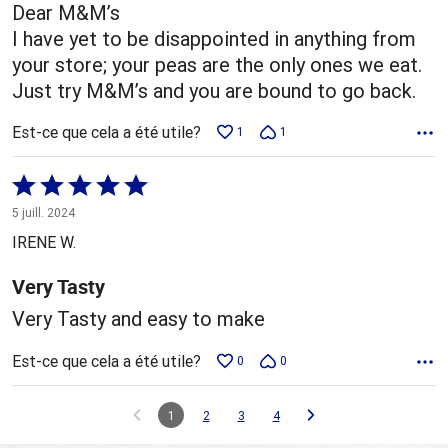
Dear M&M’s
I have yet to be disappointed in anything from
your store; your peas are the only ones we eat.
Just try M&M’s and you are bound to go back.
Est-ce que cela a été utile?
1
1
Coté
5 sur
5 juill. 2024
5
IRENE W.
Very Tasty
Very Tasty and easy to make
Est-ce que cela a été utile?
0
0
1
2
3
4