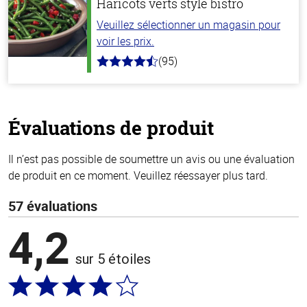
Haricots verts style bistro
Veuillez sélectionner un magasin pour
voir les prix.
(95)
4.6
hors
de
5
stars
Évaluations de produit
Il n’est pas possible de soumettre un avis ou une évaluation
de produit en ce moment. Veuillez réessayer plus tard.
57 évaluations
4,2
sur 5 étoiles