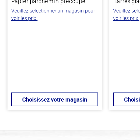
Papier parchemin précoupé
Barres gla
Veuillez sélectionner un magasin pour
Veuillez sé
voir les prix.
voir les prix.
Choisissez votre magasin
Chois