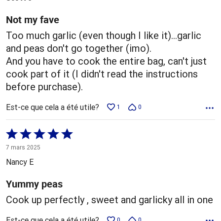
Not my fave
Too much garlic (even though I like it)...garlic
and peas don't go together (imo).
And you have to cook the entire bag, can't just
cook part of it (I didn't read the instructions
before purchase).
Est-ce que cela a été utile?
1
0
Coté
5 sur
7 mars 2025
5
Nancy E
Yummy peas
Cook up perfectly , sweet and garlicky all in one
Est-ce que cela a été utile?
0
0