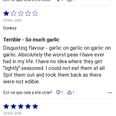
Coté
1 sur
23 févr. 2025
5
Donkey
Terrible - So much garlic
Disgusting flavour - garlic on garlic on garlic on
garlic. Absolutely the worst peas I have ever
had in my life. I have no idea where they get
"lightly" seasoned. I could not eat them at all.
Spit them out and took them back as there
were not edible.
Est-ce que cela a été utile?
1
1
Coté
5 sur
22 févr. 2025