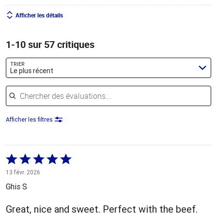
Afficher les détails
1-10 sur 57 critiques
TRIER
Le plus récent
Chercher des évaluations
Afficher les filtres
Coté
5 sur
13 févr. 2026
5
Ghis S
Great, nice and sweet. Perfect with the beef.