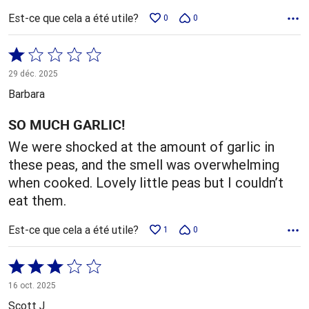
Est-ce que cela a été utile?
0
0
Coté
1 sur
29 déc. 2025
5
Barbara
SO MUCH GARLIC!
We were shocked at the amount of garlic in
these peas, and the smell was overwhelming
when cooked. Lovely little peas but I couldn’t
eat them.
Est-ce que cela a été utile?
1
0
Coté
3 sur
16 oct. 2025
5
Scott J