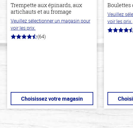
Trempette aux épinards, aux
Boulettes 
artichauts et au fromage
Veuillez sé
Veuillez sélectionner un magasin pour
voir les prix.
voir les prix.
4.5
(64)
hors
4.4
de
hors
5
de
stars
5
stars
Choisissez votre magasin
Chois