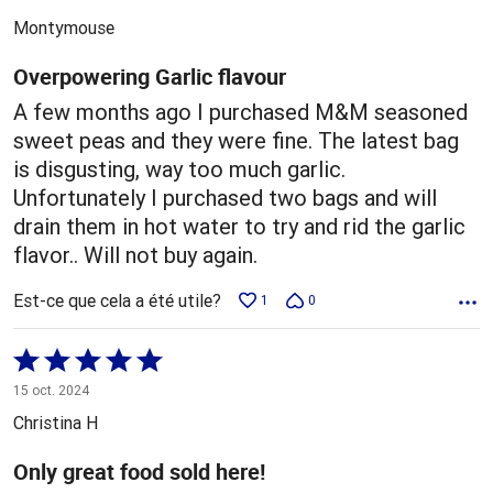
5
Montymouse
Overpowering Garlic flavour
A few months ago I purchased M&M seasoned
sweet peas and they were fine. The latest bag
is disgusting, way too much garlic.
Unfortunately I purchased two bags and will
drain them in hot water to try and rid the garlic
flavor.. Will not buy again.
Est-ce que cela a été utile?
1
0
Coté
5 sur
15 oct. 2024
5
Christina H
Only great food sold here!