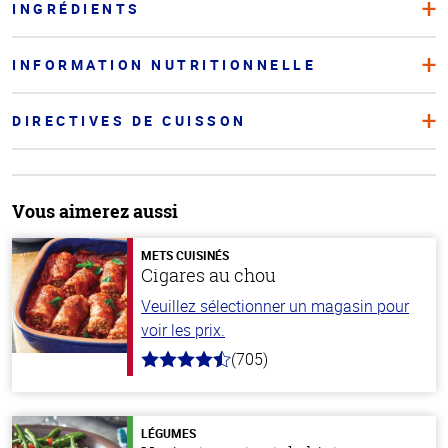
INGRÉDIENTS
INFORMATION NUTRITIONNELLE
DIRECTIVES DE CUISSON
Vous aimerez aussi
METS CUISINÉS
Cigares au chou
Veuillez sélectionner un magasin pour
voir les prix.
(705)
4.6
hors
de
5
stars
LÉGUMES