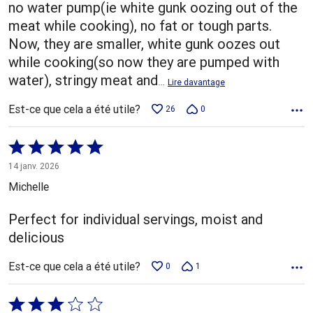
no water pump(ie white gunk oozing out of the
meat while cooking), no fat or tough parts.
Now, they are smaller, white gunk oozes out
while cooking(so now they are pumped with
water), stringy meat and
…
Lire davantage
Est-ce que cela a été utile?
26
0
Coté
5 sur
14 janv. 2026
5
Michelle
Perfect for individual servings, moist and
delicious
Est-ce que cela a été utile?
0
1
Coté