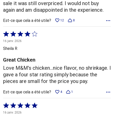
sale it was still overpriced. I would not buy
again and am disappointed in the experience.
Est-ce que cela a été utile?
12
8
Coté
4 sur
16 janv. 2026
5
Sheila R
Great Chicken
Love M&M's chicken...nice flavor, no shrinkage. I
gave a four star rating simply because the
pieces are small for the price you pay.
Est-ce que cela a été utile?
4
1
Coté
5 sur
16 janv. 2026