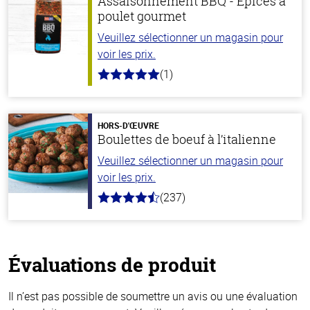
Assaisonnement BBQ - Épices à
poulet gourmet
Veuillez sélectionner un magasin pour
voir les prix.
(1)
5.0
hors
de
5
stars
HORS-D'ŒUVRE
Boulettes de boeuf à l’italienne
Veuillez sélectionner un magasin pour
voir les prix.
(237)
4.6
hors
de
5
stars
Évaluations de produit
Il n’est pas possible de soumettre un avis ou une évaluation