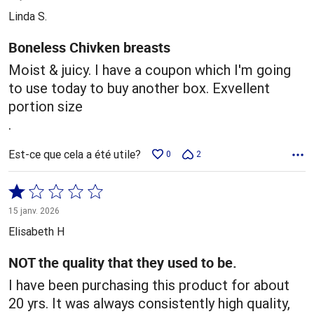
5
Linda S.
Boneless Chivken breasts
Moist & juicy. I have a coupon which I'm going
to use today to buy another box. Exvellent
portion size
.
Est-ce que cela a été utile?
0
2
Coté
1 sur
15 janv. 2026
5
Elisabeth H
NOT the quality that they used to be.
I have been purchasing this product for about
20 yrs. It was always consistently high quality,