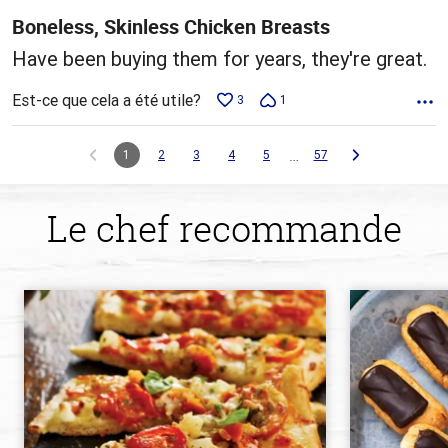
Boneless, Skinless Chicken Breasts
Have been buying them for years, they're great.
Est-ce que cela a été utile?
3
1
…
1
2
3
4
5
57
Le chef recommande