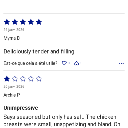
Coté
5 sur
26 janv. 2026
5
Myrna B
Deliciously tender and filling
Est-ce que cela a été utile?
0
1
Coté
1 sur
20 janv. 2026
5
Archie P
Unimpressive
Says seasoned but only has salt. The chicken
breasts were small, unappetizing and bland. On