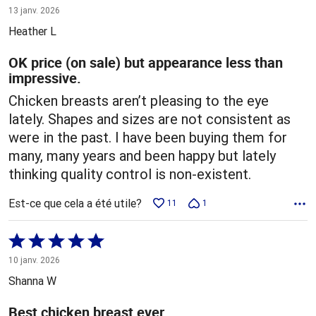
3 sur
13 janv. 2026
5
Heather L
OK price (on sale) but appearance less than
impressive.
Chicken breasts aren’t pleasing to the eye
lately. Shapes and sizes are not consistent as
were in the past. I have been buying them for
many, many years and been happy but lately
thinking quality control is non-existent.
Est-ce que cela a été utile?
11
1
Coté
5 sur
10 janv. 2026
5
Shanna W
Best chicken breast ever.