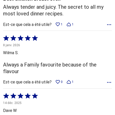
Always tender and juicy. The secret to all my
most loved dinner recipes.
Est-ce que cela a été utile?
1
1
Coté
5 sur
8 janv. 2026
5
Wilma S.
Always a Family favourite because of the
flavour
Est-ce que cela a été utile?
0
1
Coté
5 sur
14 déc. 2025
5
Dave W