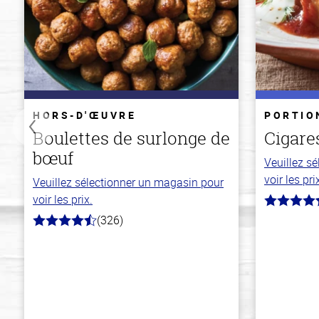
HORS-D'ŒUVRE
PORTIO
Boulettes de surlonge de
Cigare
bœuf
Veuillez s
voir les pri
Veuillez sélectionner un magasin pour
voir les prix.
4.2
hors
(326)
4.6
de
hors
5
de
stars
5
stars