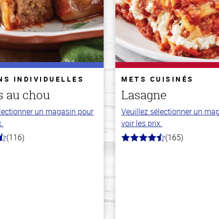
NS INDIVIDUELLES
METS CUISINÉS
s au chou
Lasagne
électionner un magasin pour
Veuillez sélectionner un ma
x.
voir les prix.
(116)
(165)
4.1
hors
de
5
stars