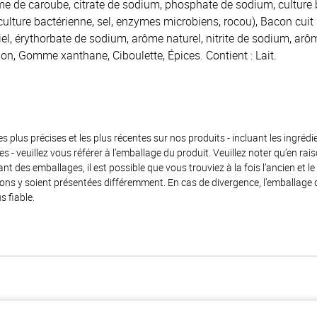
e de caroube, citrate de sodium, phosphate de sodium, culture
 culture bactérienne, sel, enzymes microbiens, rocou), Bacon cuit 
l, érythorbate de sodium, arôme naturel, nitrite de sodium, arô
non, Gomme xanthane, Ciboulette, Épices. Contient : Lait.
es plus précises et les plus récentes sur nos produits - incluant les ingrédi
ènes - veuillez vous référer à l’emballage du produit. Veuillez noter qu’en 
 des emballages, il est possible que vous trouviez à la fois l’ancien et l
ions y soient présentées différemment. En cas de divergence, l’emballage
s fiable.