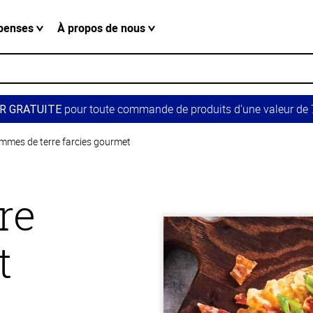
penses
À propos de nous
pour toute commande de produits d’une valeur de 7
R GRATUITE
mmes de terre farcies gourmet
re
t