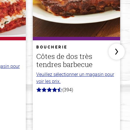
BOUCHERIE
Côtes de dos très
tendres barbecue
gasin pour
Veuillez sélectionner un magasin pour
voir les prix.
(394)
4.7
hors
de
5
stars