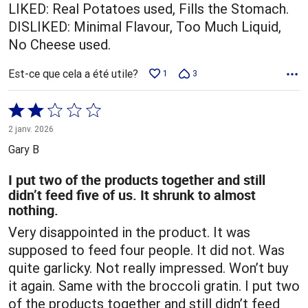
LIKED: Real Potatoes used, Fills the Stomach.
DISLIKED: Minimal Flavour, Too Much Liquid,
No Cheese used.
Est-ce que cela a été utile?
1
3
Coté
2 sur
2 janv. 2026
5
Gary B
I put two of the products together and still
didn’t feed five of us. It shrunk to almost
nothing.
Very disappointed in the product. It was
supposed to feed four people. It did not. Was
quite garlicky. Not really impressed. Won’t buy
it again. Same with the broccoli gratin. I put two
of the products together and still didn’t feed