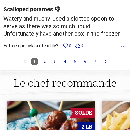
Scalloped potatoes 👎
Watery and mushy. Used a slotted spoon to
serve as there was so much liquid.
Unfortunately have another box in the freezer
Est-ce que cela a été utile?
3
0
1
2
3
4
5
6
7
Le chef recommande
SOLDE
2 LB