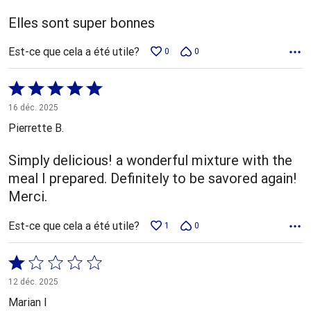
Elles sont super bonnes
Est-ce que cela a été utile?
0
0
Coté
5 sur
16 déc. 2025
5
Pierrette B.
Simply delicious! a wonderful mixture with the
meal I prepared. Definitely to be savored again!
Merci.
Est-ce que cela a été utile?
1
0
Coté
1 sur
12 déc. 2025
5
Marian I