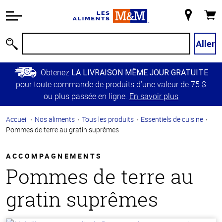
Information
relative à
Mon
Panie
l'accessibilité
magasin
Passer
Aller
Recherche
au
contenu
Obtenez
LA LIVRAISON MÊME JOUR GRATUITE
principal
pour toute commande de produits d’une valeur de 75 $
Retour à
ou plus passée en ligne.
En savoir plus
la
navigation
Accueil
Nos aliments
Tous les produits
Essentiels de cuisine
principale
Pommes de terre au gratin suprêmes
ACCOMPAGNEMENTS
Pommes de terre au
gratin suprêmes