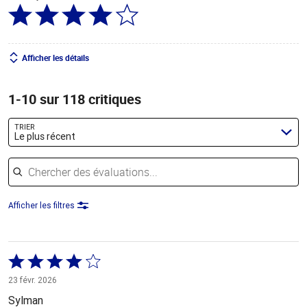
Afficher les détails
1-10 sur 118 critiques
TRIER
Le plus récent
Chercher des évaluations
Afficher les filtres
Coté
4 sur
23 févr. 2026
5
Sylman