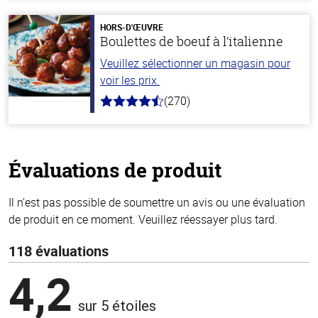
de
5
stars
HORS-D'ŒUVRE
Boulettes de boeuf à l’italienne
Veuillez sélectionner un magasin pour
voir les prix.
(270)
4.5
hors
de
5
stars
Évaluations de produit
Il n’est pas possible de soumettre un avis ou une évaluation
de produit en ce moment. Veuillez réessayer plus tard.
118 évaluations
4,2
sur 5 étoiles