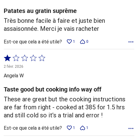
Patates au gratin suprême
Très bonne facile à faire et juste bien
assaisonnée. Merci je vais racheter
Est-ce que cela a été utile?
1
0
Coté
1 sur
2 févr. 2026
5
Angela W
Taste good but cooking info way off
These are great but the cooking instructions
are far from right - cooked at 385 for 1.5 hrs
and still cold so it’s a trial and error !
Est-ce que cela a été utile?
1
1