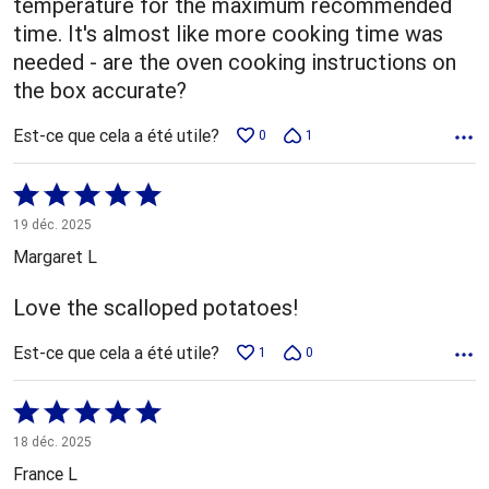
temperature for the maximum recommended
time. It's almost like more cooking time was
needed - are the oven cooking instructions on
the box accurate?
Est-ce que cela a été utile?
0
1
Coté
5 sur
19 déc. 2025
5
Margaret L
Love the scalloped potatoes!
Est-ce que cela a été utile?
1
0
Coté
5 sur
18 déc. 2025
5
France L