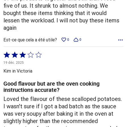
five of us. It shrunk to almost nothing. We
bought these items thinking that it would
lessen the workload. I will not buy these items
again
Est-ce que cela a été utile?
0
0
Coté
3 sur
19 déc. 2025
5
Kim in Victoria
Good flavour but are the oven cooking
instructions accurate?
Loved the flavour of these scalloped potatoes.
I wasn't sure if I got a bad batch as the sauce
was very soupy after baking it in the oven at
slightly higher than the recommended