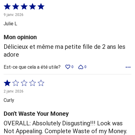
Coté
5 sur
9 janv. 2026
5
Julie L
Mon opinion
Délicieux et même ma petite fille de 2 ans les
adore
Est-ce que cela a été utile?
0
0
Coté
1 sur
2 janv. 2026
5
Curly
Don't Waste Your Money
OVERALL: Absolutely Disgusting!!! Look was
Not Appealing. Complete Waste of my Money.