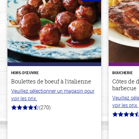
HORS-D'ŒUVRE
BOUCHERIE
Boulettes de boeuf à l’italienne
Côtes de d
barbecue
Veuillez sélectionner un magasin pour
Veuillez sé
voir les prix.
voir les prix.
(270)
4.5
hors
4.7
de
hors
5
de
stars
5
stars