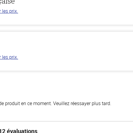
çaise
les prix.
les prix.
de produit en ce moment. Veuillez réessayer plus tard.
12 évaluations