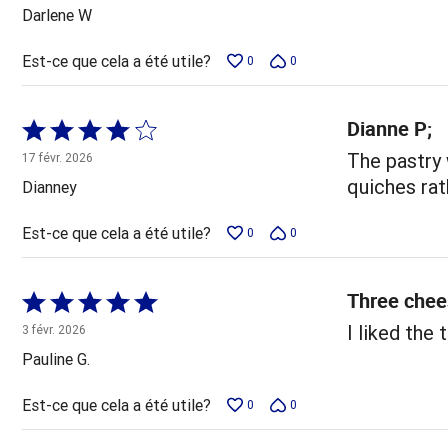
5
Darlene W
Est-ce que cela a été utile?
0
0
Dianne P;
Coté
4 sur
The pastry 
17 févr. 2026
5
quiches rat
Dianney
Est-ce que cela a été utile?
0
0
Three chee
Coté
5 sur
I liked the
3 févr. 2026
5
Pauline G.
Est-ce que cela a été utile?
0
0