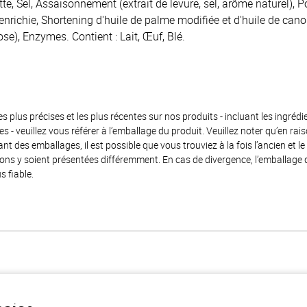
e, Sel, Assaisonnement (extrait de levure, sel, arôme naturel), 
é enrichie, Shortening d'huile de palme modifiée et d'huile de cano
ose), Enzymes. Contient : Lait, Œuf, Blé.
es plus précises et les plus récentes sur nos produits - incluant les ingrédi
ènes - veuillez vous référer à l’emballage du produit. Veuillez noter qu’en 
 des emballages, il est possible que vous trouviez à la fois l’ancien et l
ions y soient présentées différemment. En cas de divergence, l’emballage
s fiable.