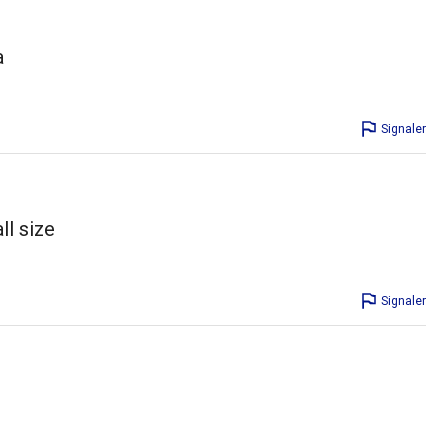
a
Signaler
ll size
Signaler