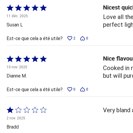
Nicest quic
Coté
5 sur
Love all th
11 déc. 2025
5
perfect ligh
Susan L
Est-ce que cela a été utile?
2
0
Nice flavou
Coté
5 sur
Cooked in m
10 nov. 2025
5
but will pu
Dianne M.
Est-ce que cela a été utile?
0
0
Coté
Very bland 
1 sur
2 nov. 2025
5
Bradd