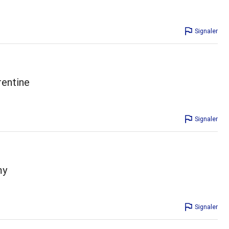
Signaler
rentine
Signaler
my
Signaler