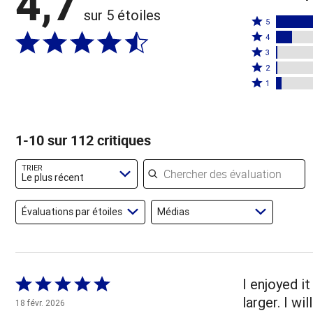
4,7
sur 5 étoiles
Coté
5
Coté
5
4
4
Coté
étoiles
3
étoiles
3
Coté
par
2
par
étoiles
2
Coté
84 %
1
11 %
par
étoiles
1 étoile
des
des
1 %
par
par
évaluateurs
évaluateurs
des
1 %
4 % des
1-10 sur 112 critiques
évaluateurs
des
évaluateurs
évaluateurs
Chercher des évaluations
TRIER
Le plus récent
Évaluations par étoiles
Médias
Coté
I enjoyed it
5 sur
larger. I wi
18 févr. 2026