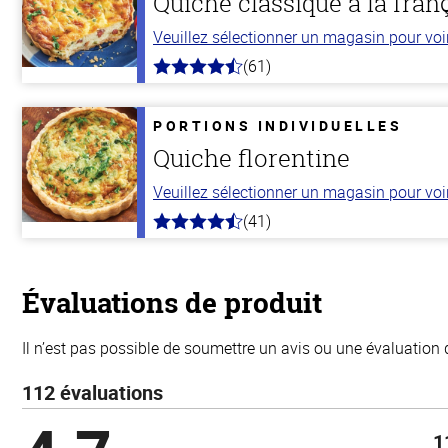
Quiche classique à la fran
Veuillez sélectionner un magasin pour voir 
(61)
4.7
hors
de
5
PORTIONS INDIVIDUELLES
stars
Quiche florentine
Veuillez sélectionner un magasin pour voir 
(41)
4.6
hors
de
5
stars
Évaluations de produit
Il n’est pas possible de soumettre un avis ou une évaluation 
112 évaluations
1