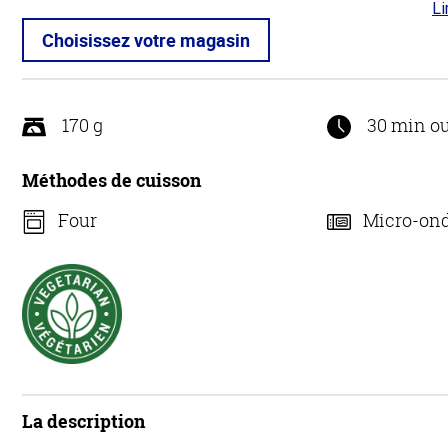
Li
4.7
5
Choisissez votre magasin
170 g
30 min o
Méthodes de cuisson
Four
Micro-on
La description