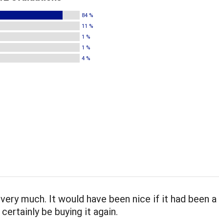
84 %
11 %
1 %
1 %
4 %
 very much. It would have been nice if it had been a l
ll certainly be buying it again.