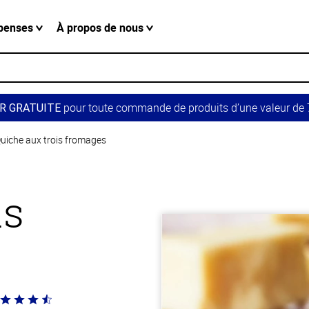
penses
À propos de nous
pour toute commande de produits d’une valeur de 7
R GRATUITE
uiche aux trois fromages
is
té