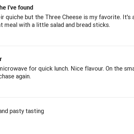
he I've found
eir quiche but the Three Cheese is my favorite. It's 
t meal with a little salad and bread sticks.
r
icrowave for quick lunch. Nice flavour. On the sma
rchase again.
and pasty tasting