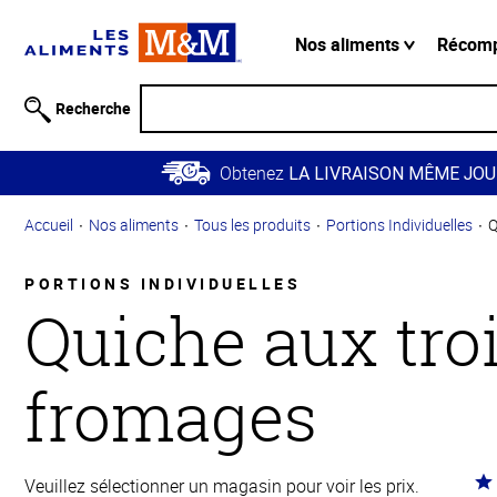
Information
relative à
Nos aliments
Récom
l'accessibilité
Passer
Recherche
au
contenu
Obtenez
principal
LA LIVRAISON MÊME JOU
Retour à
Accueil
Nos aliments
Tous les produits
Portions Individuelles
Q
la
navigation
principale
PORTIONS INDIVIDUELLES
Quiche aux tro
fromages
Co
Veuillez sélectionner un magasin pour voir les prix.