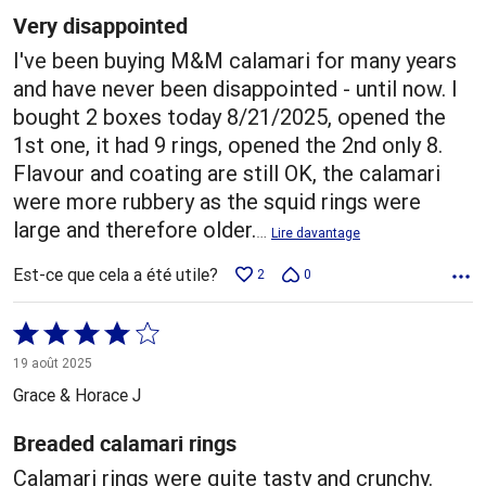
Very disappointed
I've been buying M&M calamari for many years
and have never been disappointed - until now. I
bought 2 boxes today 8/21/2025, opened the
1st one, it had 9 rings, opened the 2nd only 8.
Flavour and coating are still OK, the calamari
were more rubbery as the squid rings were
large and therefore older.
…
Lire davantage
Est-ce que cela a été utile?
2
0
Coté
4 sur
19 août 2025
5
Grace & Horace J
Breaded calamari rings
Calamari rings were quite tasty and crunchy.