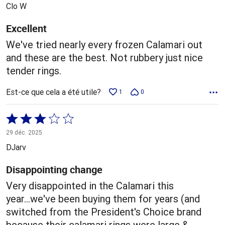
5
Clo W
Excellent
We've tried nearly every frozen Calamari out
and these are the best. Not rubbery just nice
tender rings.
Est-ce que cela a été utile?
1
0
Coté
3 sur
29 déc. 2025
5
DJarv
Disappointing change
Very disappointed in the Calamari this
year...we've been buying them for years (and
switched from the President's Choice brand
because their calamari rings were large &