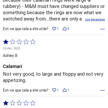
rubbery) - M&M must have changed suppliers or
something because the rings are now what we
switched away from...there are only a
…
Lire davantage
Est-ce que cela a été utile?
1
0
Coté
1 sur
24 déc. 2025
5
Ashley B
Calamari
Not very good, to large and floppy and not very
appetizing.
Est-ce que cela a été utile?
1
1
Coté