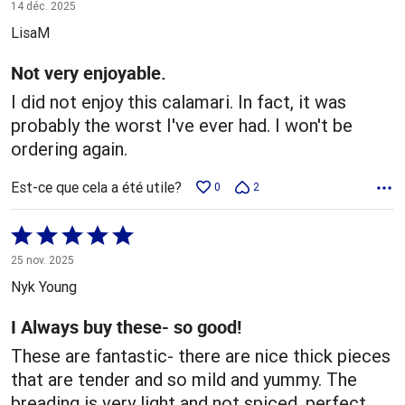
1 sur
14 déc. 2025
5
LisaM
Not very enjoyable.
I did not enjoy this calamari. In fact, it was
probably the worst I've ever had. I won't be
ordering again.
Est-ce que cela a été utile?
0
2
Coté
5 sur
25 nov. 2025
5
Nyk Young
I Always buy these- so good!
These are fantastic- there are nice thick pieces
that are tender and so mild and yummy. The
breading is very light and not spiced, perfect