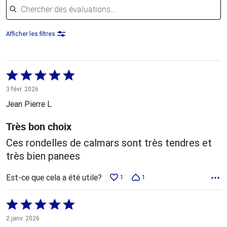
Afficher les filtres
Coté
5 sur
3 févr. 2026
5
Jean Pierre L
Très bon choix
Ces rondelles de calmars sont très tendres et
très bien panees
Est-ce que cela a été utile?
1
1
Coté
5 sur
2 janv. 2026