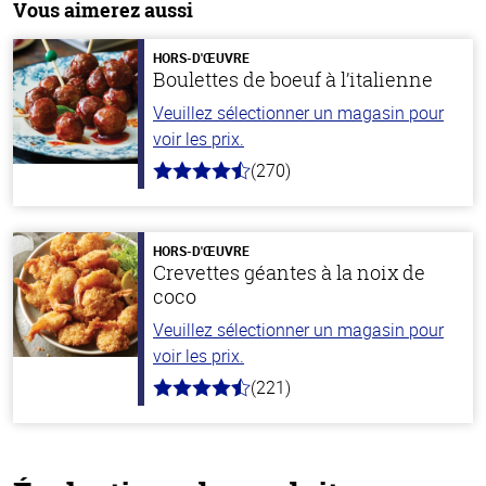
Vous aimerez aussi
HORS-D'ŒUVRE
Boulettes de boeuf à l’italienne
Veuillez sélectionner un magasin pour
voir les prix.
(270)
4.5
hors
de
5
stars
HORS-D'ŒUVRE
Crevettes géantes à la noix de
coco
Veuillez sélectionner un magasin pour
voir les prix.
(221)
4.7
hors
de
5
stars