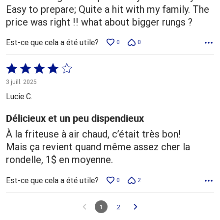
Easy to prepare; Quite a hit with my family. The
price was right !! what about bigger rungs ?
Est-ce que cela a été utile?
0
0
Coté
4 sur
3 juill. 2025
5
Lucie C.
Délicieux et un peu dispendieux
À la friteuse à air chaud, c’était très bon!
Mais ça revient quand même assez cher la
rondelle, 1$ en moyenne.
Est-ce que cela a été utile?
0
2
1
2