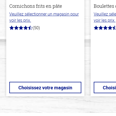
Cornichons frits en pâte
Boulettes 
Veuillez sélectionner un magasin pour
Veuillez sé
voir les prix.
voir les prix.
(50)
4.1
4.6
hors
hors
de
de
5
5
stars
stars
Choisissez votre magasin
Chois