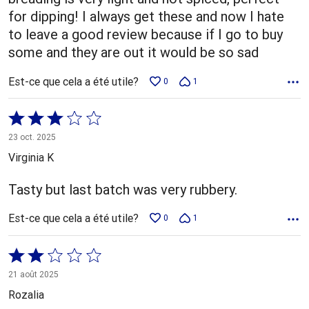
for dipping! I always get these and now I hate
to leave a good review because if I go to buy
some and they are out it would be so sad
Est-ce que cela a été utile?
0
1
Coté
3 sur
23 oct. 2025
5
Virginia K
Tasty but last batch was very rubbery.
Est-ce que cela a été utile?
0
1
Coté
2 sur
21 août 2025
5
Rozalia