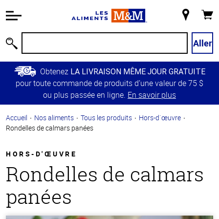
Information
relative à
Mon
Panie
l'accessibilité
magasin
Passer
Aller
Recherche
au
contenu
Obtenez
LA LIVRAISON MÊME JOUR GRATUITE
principal
pour toute commande de produits d’une valeur de 75 $
Retour à
ou plus passée en ligne.
En savoir plus
la
navigation
Accueil
Nos aliments
Tous les produits
Hors-d`œuvre
principale
Rondelles de calmars panées
HORS-D'ŒUVRE
Rondelles de calmars
panées