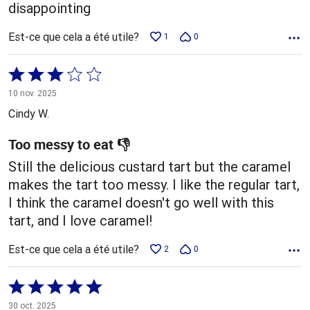
disappointing
Est-ce que cela a été utile?
1
0
Coté
3 sur
10 nov. 2025
5
Cindy W.
Too messy to eat 👎
Still the delicious custard tart but the caramel
makes the tart too messy. I like the regular tart,
I think the caramel doesn't go well with this
tart, and I love caramel!
Est-ce que cela a été utile?
2
0
Coté
5 sur
30 oct. 2025