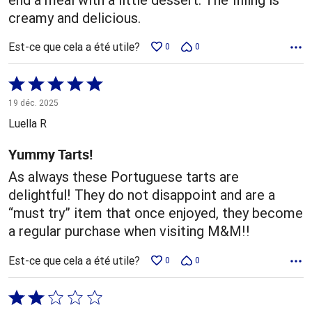
creamy and delicious.
Est-ce que cela a été utile?
0
0
Coté
5 sur
19 déc. 2025
5
Luella R
Yummy Tarts!
As always these Portuguese tarts are
delightful! They do not disappoint and are a
“must try” item that once enjoyed, they become
a regular purchase when visiting M&M!!
Est-ce que cela a été utile?
0
0
Coté