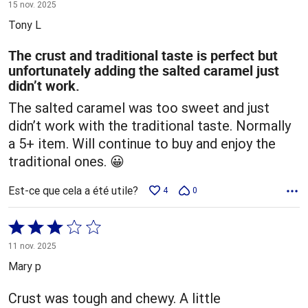
2 sur
15 nov. 2025
5
Tony L
The crust and traditional taste is perfect but
unfortunately adding the salted caramel just
didn’t work.
The salted caramel was too sweet and just
didn’t work with the traditional taste. Normally
a 5+ item. Will continue to buy and enjoy the
traditional ones. 😀
Est-ce que cela a été utile?
4
0
Coté
3 sur
11 nov. 2025
5
Mary p
Crust was tough and chewy. A little