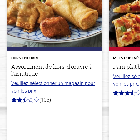
HORS-D'ŒUVRE
METS CUISINÉ
Assortiment de hors-d’œuvre à
Pain plat 
l’asiatique
Veuillez sé
Veuillez sélectionner un magasin pour
voir les prix.
voir les prix.
3.8
(105)
hors
2.9
de
hors
5
de
stars
5
stars