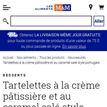
Information
relative à
Mon
Panie
l'accessibilité
magasin
Passer
Aller
Recherche
au
contenu
Obtenez
LA LIVRAISON MÊME JOUR GRATUITE
principal
pour toute commande de produits d’une valeur de 75 $
Retour à
ou plus passée en ligne.
En savoir plus
la
navigation
Accueil
Nos aliments
Tous les produits
Nouveautés
principale
Tartelettes à la crème pâtissière et au caramel salé style portugais
DESSERTS
Tartelettes à la crème
pâtissière et au
caramel salé style