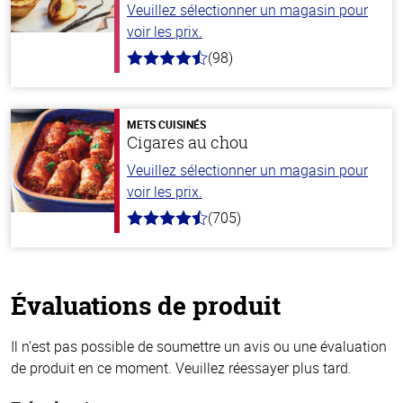
Veuillez sélectionner un magasin pour
voir les prix.
(98)
4.7
hors
de
5
stars
METS CUISINÉS
Cigares au chou
Veuillez sélectionner un magasin pour
voir les prix.
(705)
4.6
hors
de
5
stars
Évaluations de produit
Il n’est pas possible de soumettre un avis ou une évaluation
de produit en ce moment. Veuillez réessayer plus tard.