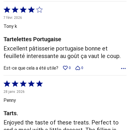
Coté
4 sur
7 févr. 2026
5
Tony k
Tartelettes Portugaise
Excellent pâtisserie portugaise bonne et
feuilleté interessante au goût ça vaut le coup.
Est-ce que cela a été utile?
0
0
Coté
5 sur
28 janv. 2026
5
Penny
Tarts.
Enjoyed the taste of these treats. Perfect to
end a meal with a little dessert. The filling is