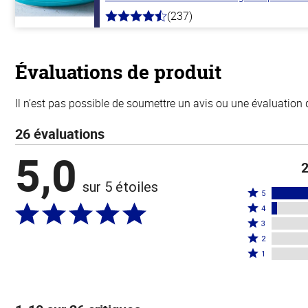
(237)
4.6
hors
de
5
stars
Évaluations de produit
Il n’est pas possible de soumettre un avis ou une évaluation 
26 évaluations
5,0
2
sur 5 étoiles
Coté
5
Coté
5
4
4
Coté
étoiles
3
étoiles
3
Coté
par
2
par
étoiles
2
Coté
96 %
1
4 %
par
étoiles
1 étoile
des
des
0 %
par
par
évaluateurs
évaluateurs
des
0 %
0 % des