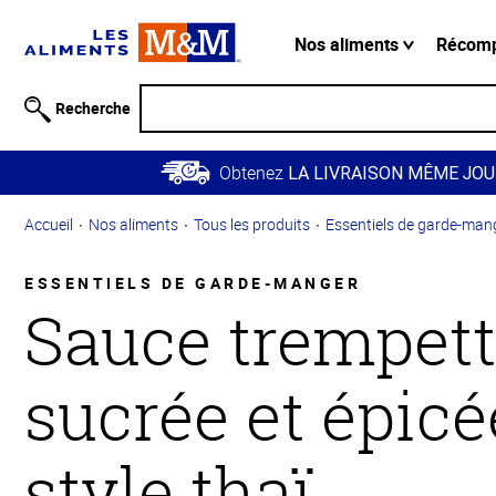
Information
relative à
Nos aliments
Récom
l'accessibilité
Passer
Recherche
au
contenu
Obtenez
principal
LA LIVRAISON MÊME JOU
Retour à
Accueil
Nos aliments
Tous les produits
Essentiels de garde-man
la
navigation
principale
ESSENTIELS DE GARDE-MANGER
Sauce trempet
sucrée et épicé
style thaï