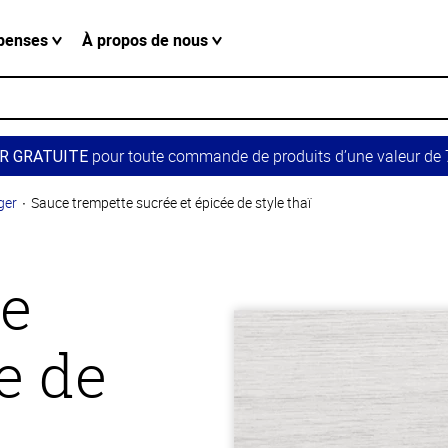
penses
À propos de nous
pour toute commande de produits d’une valeur de 7
R GRATUITE
ger
Sauce trempette sucrée et épicée de style thaï
te
e de