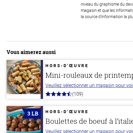
niveau du graphisme du devant
magasin et que les informat
la source d'information la plu
Vous aimerez aussi
HORS-D'ŒUVRE
Mini-rouleaux de printem
Veuillez sélectionner un magasin pour voir 
(109)
4.8
hors
de
5
HORS-D'ŒUVRE
3 LB
stars
Boulettes de boeuf à l’ital
Veuillez sélectionner un magasin pour voir 