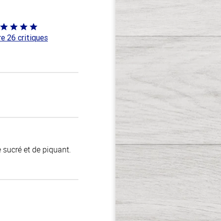
té
re 26 critiques
ur
 sucré et de piquant.