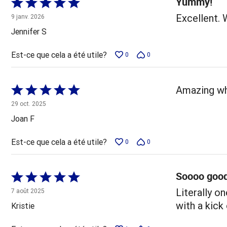
Yummy!
Coté
5 sur
Excellent. 
9 janv. 2026
5
Jennifer S
Est-ce que cela a été utile?
0
0
Coté
Amazing wh
5 sur
29 oct. 2025
5
Joan F
Est-ce que cela a été utile?
0
0
Soooo good
Coté
5 sur
Literally o
7 août 2025
5
with a kick
Kristie