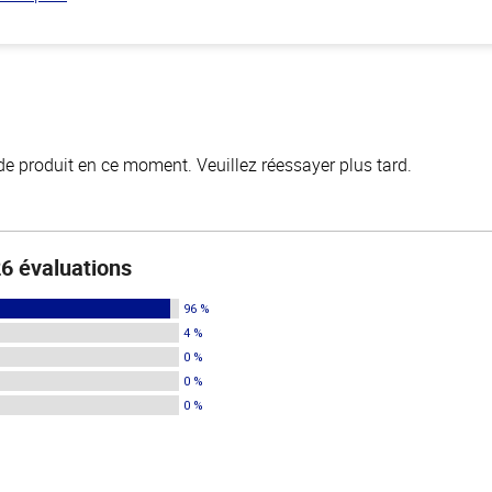
de produit en ce moment. Veuillez réessayer plus tard.
6 évaluations
96 %
4 %
0 %
0 %
0 %