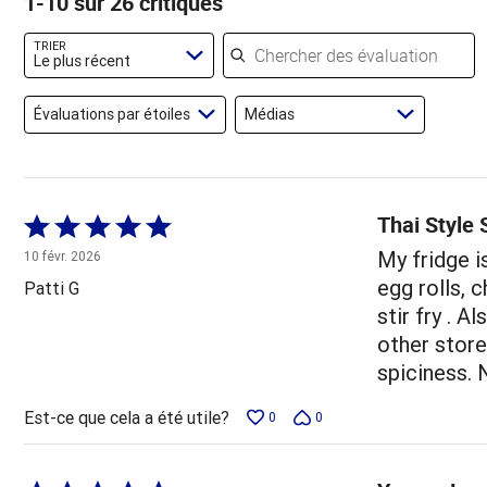
1-10 sur 26 critiques
évaluateurs
des
évaluateurs
évaluateurs
Chercher des évaluations
TRIER
Le plus récent
Évaluations par étoiles
Médias
Thai Style
Coté
5 sur
My fridge is
10 févr. 2026
5
egg rolls, 
Patti G
stir fry . A
other store 
spiciness. N
Est-ce que cela a été utile?
0
0