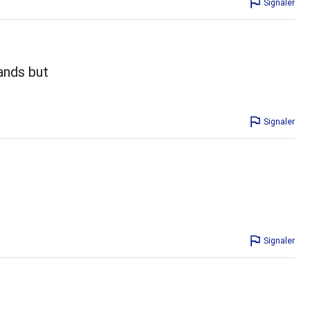
Signaler
rands but
Signaler
Signaler
!