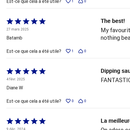
Est-ce que cela a été utile?
1
0
The best!
Coté
5 sur
My favourit
27 mars 2025
5
nothing bea
Batamb
Est-ce que cela a été utile?
1
0
Dipping sa
Coté
5 sur
FANTASTIC..
4 févr. 2025
5
Diane W
Est-ce que cela a été utile?
0
0
La meilleur
Coté
5 sur
On adore ce
9 déc. 2024