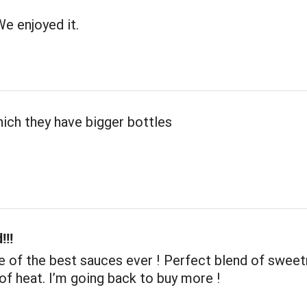
We enjoyed it.
ich they have bigger bottles
!!!
ne of the best sauces ever ! Perfect blend of swee
 of heat. I’m going back to buy more !