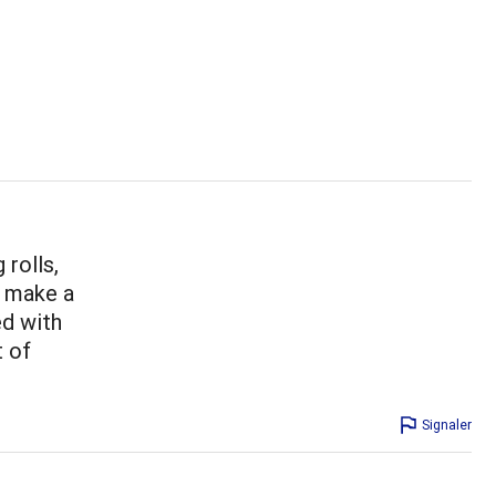
 rolls,
I make a
ed with
t of
Signaler