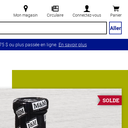
Mon magasin
Circulaire
Connectez-vous
Panier
Aller
5 $ ou plus passée en ligne.
En savoir plus
SOLDE