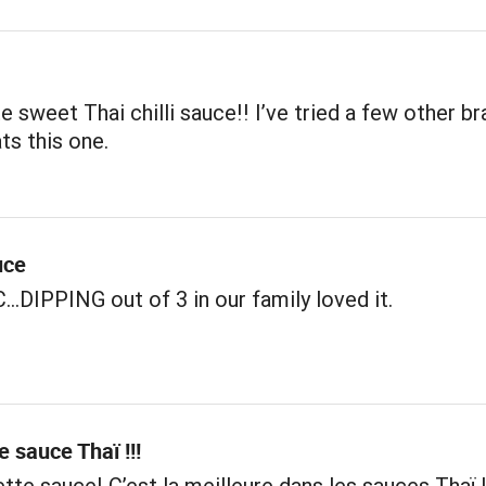
e sweet Thai chilli sauce!! I’ve tried a few other b
ts this one.
uce
.DIPPING out of 3 in our family loved it.
e sauce Thaï !!!
tte sauce! C’est la meilleure dans les sauces Thaï 