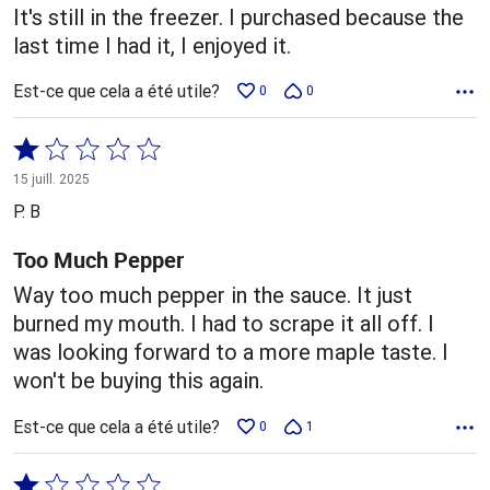
It's still in the freezer. I purchased because the
last time I had it, I enjoyed it.
Est-ce que cela a été utile?
0
0
Coté
1 sur
15 juill. 2025
5
P. B
Too Much Pepper
Way too much pepper in the sauce. It just
burned my mouth. I had to scrape it all off. I
was looking forward to a more maple taste. I
won't be buying this again.
Est-ce que cela a été utile?
0
1
Coté