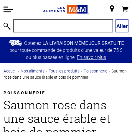
Information
relative à
Mon
Panie
l'accessibilité
magasin
Passer
Aller
Recherche
au
contenu
Obtenez
LA LIVRAISON MÊME JOUR GRATUITE
principal
pour toute commande de produits d’une valeur de 75 $
Retour à
ou plus passée en ligne.
En savoir plus
la
navigation
Accueil
Nos aliments
Tous les produits
Poissonnerie
Saumon
principale
rose dans une sauce érable et bois de pommier
POISSONNERIE
Saumon rose dans
une sauce érable et
bois de pommier