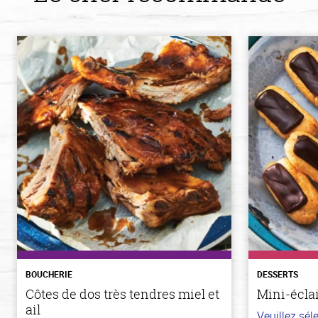
BOUCHERIE
DESSERTS
Côtes de dos très tendres miel et
Mini-écla
ail
Veuillez sé