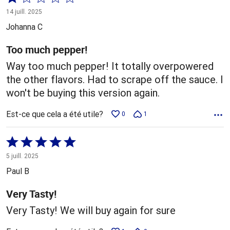
1 sur
14 juill. 2025
5
Johanna C
Too much pepper!
Way too much pepper! It totally overpowered
the other flavors. Had to scrape off the sauce. I
won't be buying this version again.
Est-ce que cela a été utile?
0
1
Coté
5 sur
5 juill. 2025
5
Paul B
Very Tasty!
Very Tasty! We will buy again for sure