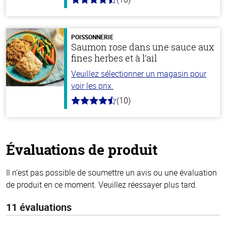
4.5
hors
de
5
stars
POISSONNERIE
Saumon rose dans une sauce aux
fines herbes et à l’ail
Veuillez sélectionner un magasin pour
voir les prix.
(10)
4.7
hors
de
5
stars
Évaluations de produit
Il n’est pas possible de soumettre un avis ou une évaluation
de produit en ce moment. Veuillez réessayer plus tard.
11 évaluations