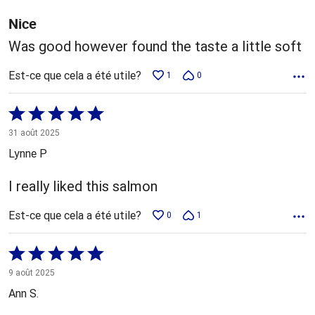
Nice
Was good however found the taste a little soft
Est-ce que cela a été utile?
1
0
Coté
5 sur
31 août 2025
5
Lynne P
I really liked this salmon
Est-ce que cela a été utile?
0
1
Coté
5 sur
9 août 2025
5
Ann S.