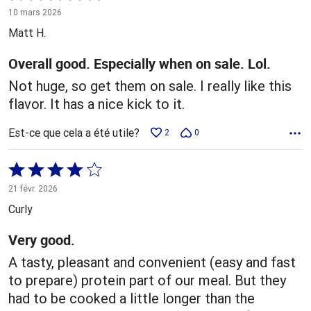
5 sur
10 mars 2026
5
Matt H.
Overall good. Especially when on sale. Lol.
Not huge, so get them on sale. I really like this
flavor. It has a nice kick to it.
Est-ce que cela a été utile?
2
0
Coté
4 sur
21 févr. 2026
5
Curly
Very good.
A tasty, pleasant and convenient (easy and fast
to prepare) protein part of our meal. But they
had to be cooked a little longer than the