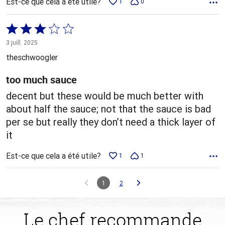
Est-ce que cela a été utile?
1
0
Coté
3 sur
3 juill. 2025
5
theschwoogler
too much sauce
decent but these would be much better with
about half the sauce; not that the sauce is bad
per se but really they don’t need a thick layer of
it
Est-ce que cela a été utile?
1
1
1
2
Le chef recommande