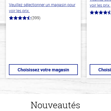
Veuillez sélectionner un magasin pour
voir les prix.
voir les prix.
4.7
(399)
hors
4.8
de
hors
5
de
stars
5
stars
Choisissez votre magasin
Chois
Nouveautés