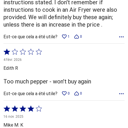
instructions stated. I don't remember if
instructions to cook in an Air Fryer were also
provided. We will definitely buy these again;
unless there is an increase in the price .
Est-ce que cela a été utile?
1
0
Coté
1 sur
4 févr. 2026
5
Edith R
Too much pepper - won't buy again
Est-ce que cela a été utile?
0
0
Coté
4 sur
16 nov. 2025
5
Mike M. K