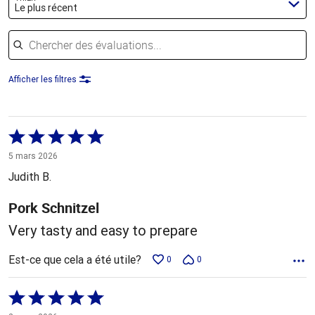
Le plus récent
Chercher des évaluations
Afficher les filtres
Coté
5 sur
5 mars 2026
5
Judith B.
Pork Schnitzel
Very tasty and easy to prepare
Est-ce que cela a été utile?
0
0
Coté
5 sur