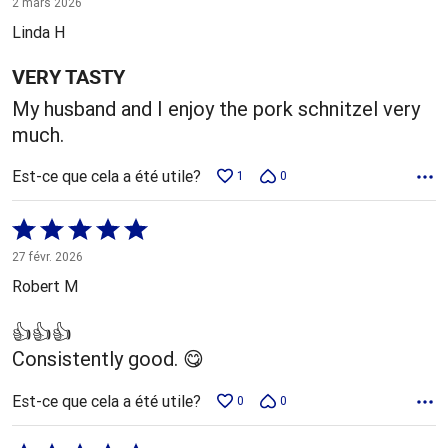
2 mars 2026
5
Linda H
VERY TASTY
My husband and I enjoy the pork schnitzel very
much.
Est-ce que cela a été utile?
1
0
Coté
5 sur
27 févr. 2026
5
Robert M
👍👍👍
Consistently good. 😋
Est-ce que cela a été utile?
0
0