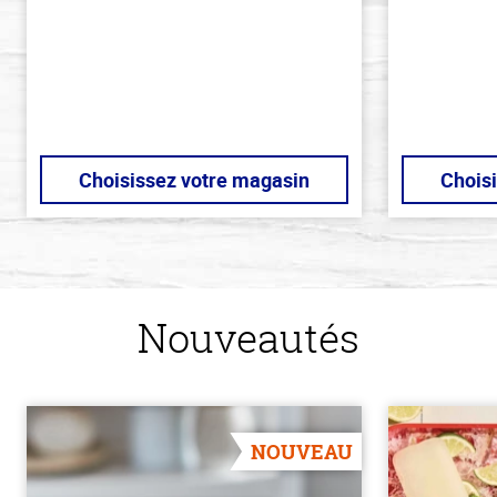
stars
stars
Choisissez votre magasin
Chois
Nouveautés
NOUVEAU