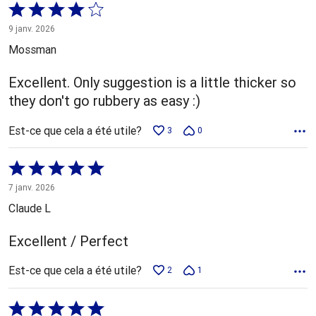
Coté
4 sur
9 janv. 2026
5
Mossman
Excellent. Only suggestion is a little thicker so
they don't go rubbery as easy :)
Est-ce que cela a été utile?
3
0
Coté
5 sur
7 janv. 2026
5
Claude L
Excellent / Perfect
Est-ce que cela a été utile?
2
1
Coté