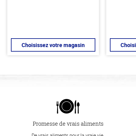
Choisissez votre magasin
Chois
Promesse de vrais aliments
De vrais aliments pour la vraie vie.