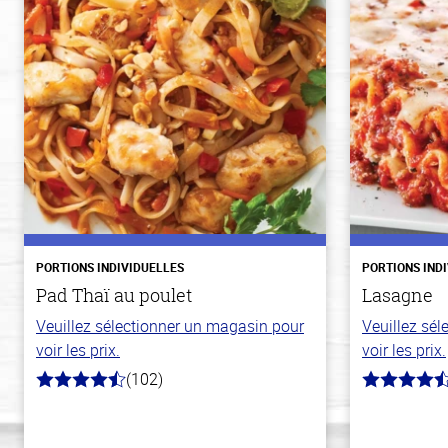
PORTIONS INDIVIDUELLES
PORTIONS IND
Pad Thaï au poulet
Lasagne
Veuillez sélectionner un magasin pour
Veuillez sé
voir les prix.
voir les prix.
(102)
4.3
4.3
hors
hors
de
de
5
5