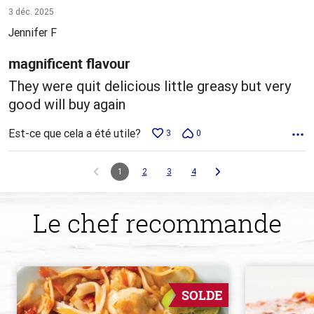
5 sur
3 déc. 2025
5
Jennifer F
magnificent flavour
They were quit delicious little greasy but very
good will buy again
Est-ce que cela a été utile?
3
0
1
2
3
4
Le chef recommande
SOLDE