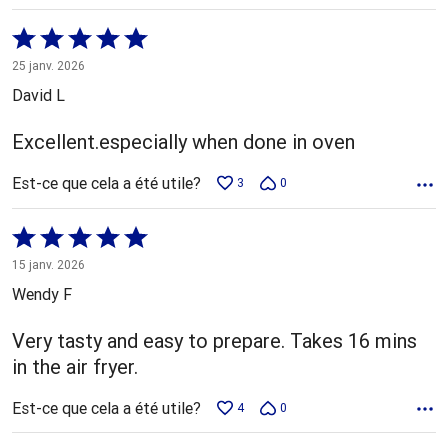
Coté
5 sur
25 janv. 2026
5
David L
Excellent.especially when done in oven
Est-ce que cela a été utile?
3
0
Coté
5 sur
15 janv. 2026
5
Wendy F
Very tasty and easy to prepare. Takes 16 mins
in the air fryer.
Est-ce que cela a été utile?
4
0