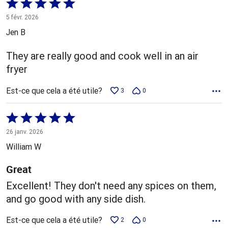
Coté
5 sur
5 févr. 2026
5
Jen B
They are really good and cook well in an air
fryer
Est-ce que cela a été utile?
3
0
Coté
5 sur
26 janv. 2026
5
William W
Great
Excellent! They don't need any spices on them,
and go good with any side dish.
Est-ce que cela a été utile?
2
0