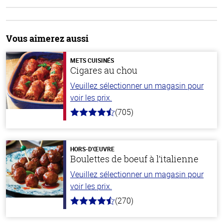
Vous aimerez aussi
METS CUISINÉS
Cigares au chou
Veuillez sélectionner un magasin pour
voir les prix.
(705)
4.6
hors
de
5
stars
HORS-D'ŒUVRE
Boulettes de boeuf à l’italienne
Veuillez sélectionner un magasin pour
voir les prix.
(270)
4.5
hors
de