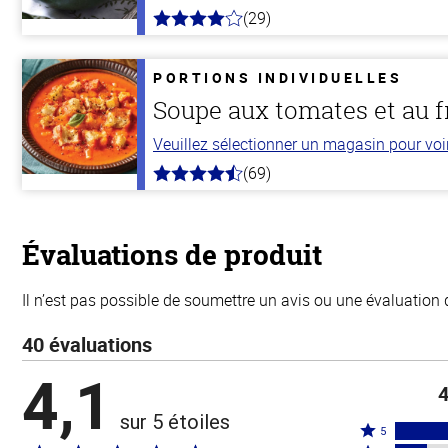
(29)
4.0
hors
de
5
PORTIONS INDIVIDUELLES
stars
Soupe aux tomates et au f
Veuillez sélectionner un magasin pour voir 
(69)
4.3
hors
de
5
stars
Évaluations de produit
Il n’est pas possible de soumettre un avis ou une évaluation 
40 évaluations
4,1
4
sur 5 étoiles
Coté
5