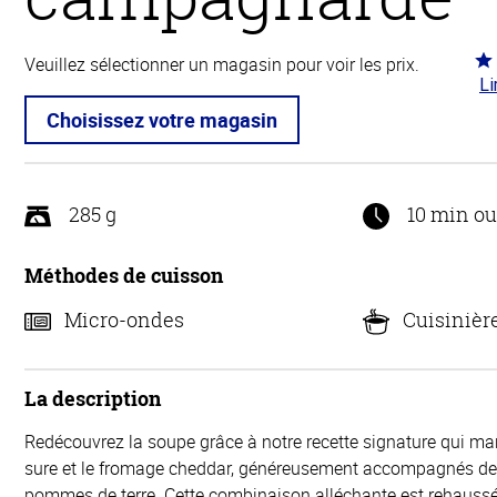
Co
Veuillez sélectionner un magasin pour voir les prix.
Li
4.1
5
Choisissez votre magasin
285 g
10 min o
Méthodes de cuisson
Micro-ondes
Cuisinièr
La description
Redécouvrez la soupe grâce à notre recette signature qui mar
sure et le fromage cheddar, généreusement accompagnés d
pommes de terre. Cette combinaison alléchante est rehauss