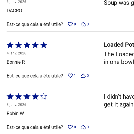
5 sur
Soup was g
6 janv. 2026
5
DACRO
Est-ce que cela a été utile?
0
0
Loaded Pot
Coté
5 sur
The Loaded 
4 janv. 2026
5
in one bowl
Bonnie R
Est-ce que cela a été utile?
1
0
Coté
I didn’t ha
4 sur
get it again
3 janv. 2026
5
Robin W
Est-ce que cela a été utile?
0
0