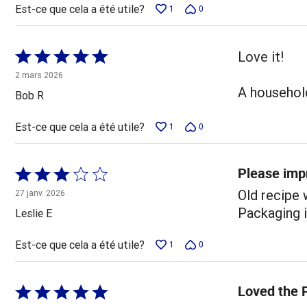
Est-ce que cela a été utile?
1
0
Coté
Love it!
5 sur
2 mars 2026
5
A household
Bob R
Est-ce que cela a été utile?
1
0
Please imp
Coté
3 sur
Old recipe 
27 janv. 2026
5
Packaging if
Leslie E
Est-ce que cela a été utile?
1
0
Loved the 
Coté