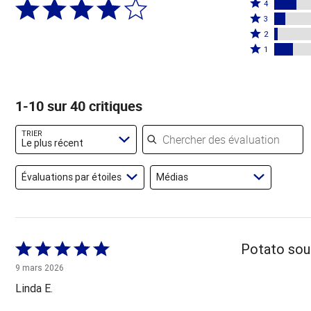
Coté
5
4
4
Coté
étoiles
3
étoiles
3
Coté
par
2
par
étoiles
2
Coté
62 %
1
15 %
par
étoiles
1 étoile
des
des
8 %
par
par
évaluateurs
évaluateurs
des
2 %
12 % des
1-10 sur 40 critiques
évaluateurs
des
évaluateurs
évaluateurs
Chercher des évaluations
TRIER
Le plus récent
Évaluations par étoiles
Médias
Coté
Potato soup
5 sur
9 mars 2026
5
Linda E.