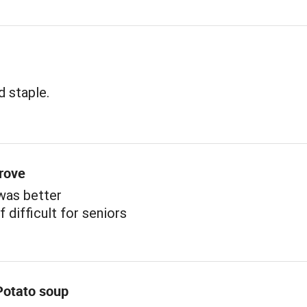
 staple.
rove
was better
 difficult for seniors
Potato soup