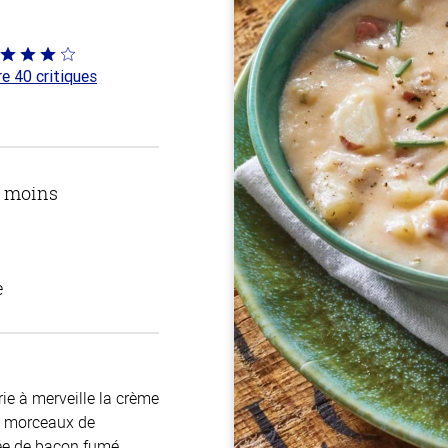
té
re 40 critiques
 sur
u moins
e
ie à merveille la crème
e morceaux de
ée de bacon fumé