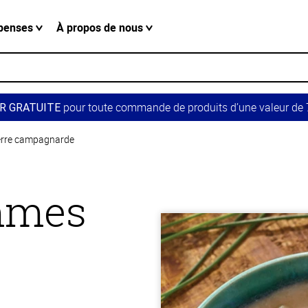
penses
À propos de nous
pour toute commande de produits d’une valeur de 7
R GRATUITE
erre campagnarde
mmes