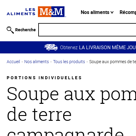
Information
relative à
Nos aliments
Récom
l'accessibilité
Passer
Recherche
au
contenu
Obtenez
principal
LA LIVRAISON MÊME JOU
Retour à
Accueil
Nos aliments
Tous les produits
Soupe aux pommes de t
la
navigation
principale
PORTIONS INDIVIDUELLES
Soupe aux po
de terre
campagnarde