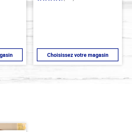
4.1
hors
de
5
stars
gasin
Choisissez votre magasin