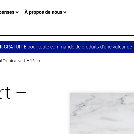
penses
À propos de nous
pour toute commande de produits d’une valeur de 7
R GRATUITE
l Tropical vert – 15 cm
rt –