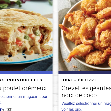
NS INDIVIDUELLES
HORS-D'ŒUVRE
u poulet crémeux
Crevettes géantes
noix de coco
électionner un magasin pour
x.
Veuillez sélectionner un ma
voir les prix.
(203)