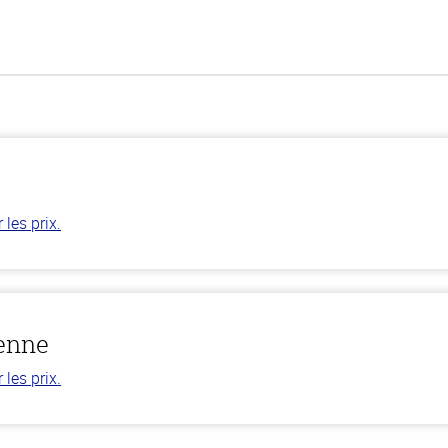
les prix.
ienne
les prix.