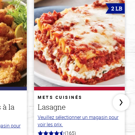
2 LB
METS CUISINÉS
 à la
Lasagne
Veuillez sélectionner un magasin pour
voir les prix.
gasin pour
(165)