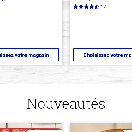
(221)
4.7
hors
de
5
stars
sissez votre magasin
Choisissez votre ma
Nouveautés