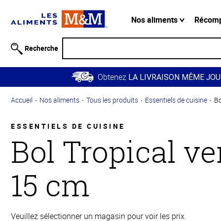
Information
relative à
Nos aliments
Récom
l'accessibilité
Passer
Recherche
au
contenu
Obtenez
principal
LA LIVRAISON MÊME JOU
Retour à
Accueil
Nos aliments
Tous les produits
Essentiels de cuisine
Bo
la
navigation
principale
ESSENTIELS DE CUISINE
Bol Tropical ve
15 cm
Veuillez sélectionner un magasin pour voir les prix.