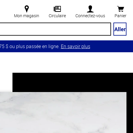
Mon magasin
Circulaire
Connectez-vous
Panier
Aller
5 $ ou plus passée en ligne.
En savoir plus