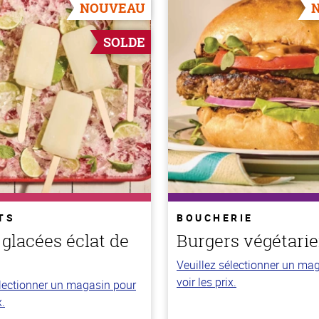
NOUVEAU
SOLDE
TS
BOUCHERIE
 glacées éclat de
Burgers végétari
Veuillez sélectionner un ma
voir les prix.
électionner un magasin pour
x.