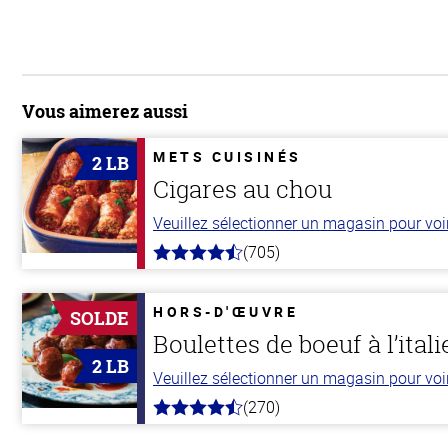
Vous aimerez aussi
METS CUISINÉS
2 LB
Cigares au chou
Veuillez sélectionner un magasin pour voir 
(705)
4.6
hors
de
5
HORS-D'ŒUVRE
SOLDE
stars
Boulettes de boeuf à l’ital
2 LB
Veuillez sélectionner un magasin pour voir 
(270)
4.5
hors
de