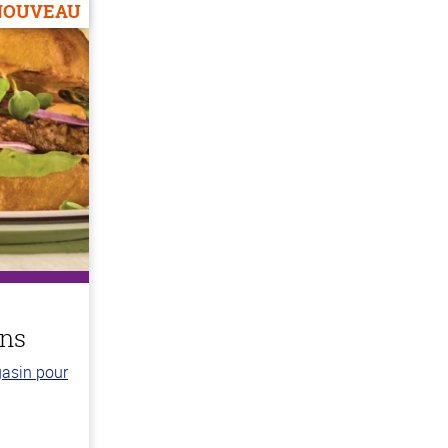
NOUVEAU
ens
gasin pour