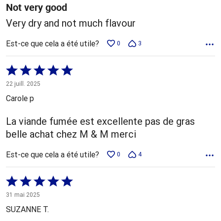
Not very good
Very dry and not much flavour
Est-ce que cela a été utile?
0
3
Coté
5 sur
22 juill. 2025
5
Carole p
La viande fumée est excellente pas de gras
belle achat chez M & M merci
Est-ce que cela a été utile?
0
4
Coté
5 sur
31 mai 2025
5
SUZANNE T.