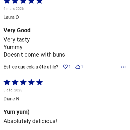
Coté
5 sur
6 mars 2026
5
Laura O.
Very Good
Very tasty
Yummy
Doesn't come with buns
Est-ce que cela a été utile?
1
1
Coté
5 sur
3 déc. 2025
5
Diane N
Yum yum)
Absolutely delicious!