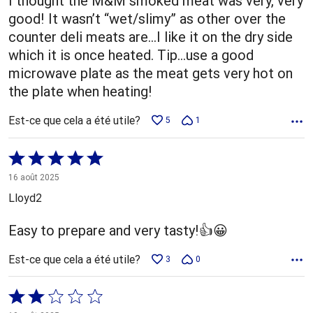
I thought the M&M smoked meat was very, very
good! It wasn’t “wet/slimy” as other over the
counter deli meats are…I like it on the dry side
which it is once heated. Tip…use a good
microwave plate as the meat gets very hot on
the plate when heating!
Est-ce que cela a été utile?
5
1
Coté
5 sur
16 août 2025
5
Lloyd2
Easy to prepare and very tasty!👍😀
Est-ce que cela a été utile?
3
0
Coté
2 sur