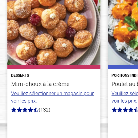
DESSERTS
PORTIONS IND
Mini-choux à la crème
Poulet au 
Veuillez sélectionner un magasin pour
Veuillez sé
voir les prix.
voir les prix.
(132)
4.8
4.3
hors
hors
de
de
5
5
stars
stars