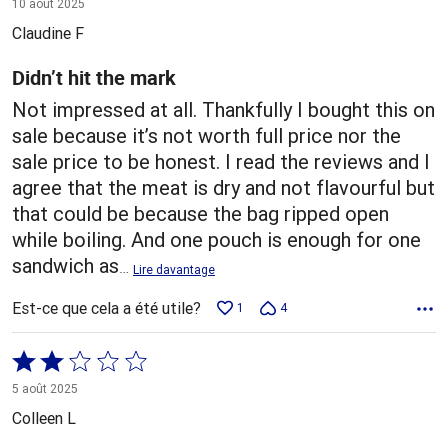
10 août 2025
5
Claudine F
Didn’t hit the mark
Not impressed at all. Thankfully I bought this on
sale because it’s not worth full price nor the
sale price to be honest. I read the reviews and I
agree that the meat is dry and not flavourful but
that could be because the bag ripped open
while boiling. And one pouch is enough for one
sandwich as
…
Lire davantage
Est-ce que cela a été utile?
1
4
Coté
2 sur
5 août 2025
5
Colleen L