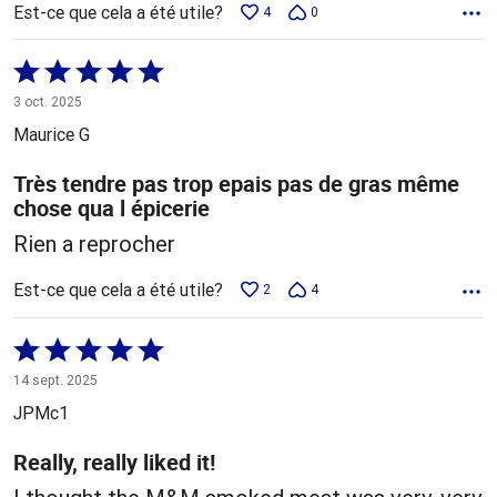
Est-ce que cela a été utile?
4
0
Coté
5 sur
3 oct. 2025
5
Maurice G
Très tendre pas trop epais pas de gras même
chose qua l épicerie
Rien a reprocher
Est-ce que cela a été utile?
2
4
Coté
5 sur
14 sept. 2025
5
JPMc1
Really, really liked it!