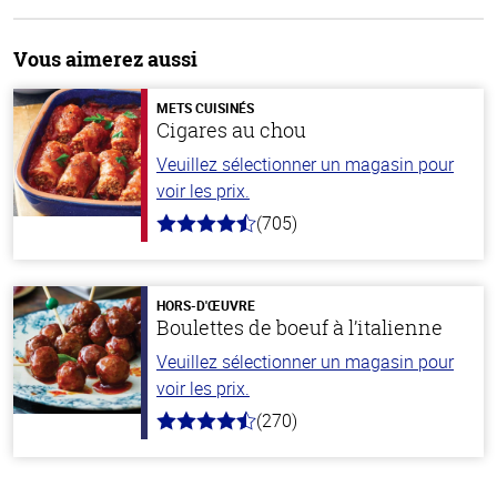
Vous aimerez aussi
METS CUISINÉS
Cigares au chou
Veuillez sélectionner un magasin pour
voir les prix.
(705)
4.6
hors
de
5
stars
HORS-D'ŒUVRE
Boulettes de boeuf à l’italienne
Veuillez sélectionner un magasin pour
voir les prix.
(270)
4.5
hors
de
5