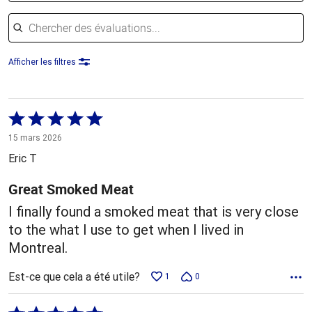
Chercher des évaluations
Afficher les filtres
Coté
5 sur
15 mars 2026
5
Eric T
Great Smoked Meat
I finally found a smoked meat that is very close
to the what I use to get when I lived in
Montreal.
Est-ce que cela a été utile?
1
0