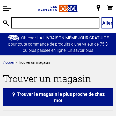
Information
relative à
Mon
Panie
l'accessibilité
magasin
Passer
Aller
Recherche
au
contenu
Obtenez
LA LIVRAISON MÊME JOUR GRATUITE
principal
pour toute commande de produits d’une valeur de 75 $
Retour à
ou plus passée en ligne.
En savoir plus
la
navigation
Accueil
Trouver un magasin
principale
Trouver un magasin
Trouver le magasin le plus proche de chez
moi