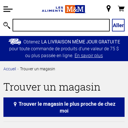
Information
relative à
Mon
Panie
l'accessibilité
magasin
Passer
Aller
Recherche
au
contenu
Obtenez
LA LIVRAISON MÊME JOUR GRATUITE
principal
pour toute commande de produits d’une valeur de 75 $
Retour à
ou plus passée en ligne.
En savoir plus
la
navigation
Accueil
Trouver un magasin
principale
Trouver un magasin
Trouver le magasin le plus proche de chez
moi