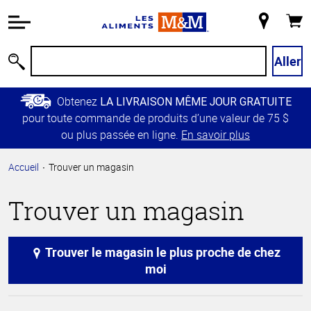
Information
relative à
Mon
Panie
l'accessibilité
magasin
Passer
Aller
Recherche
au
contenu
Obtenez
LA LIVRAISON MÊME JOUR GRATUITE
principal
pour toute commande de produits d’une valeur de 75 $
Retour à
ou plus passée en ligne.
En savoir plus
la
navigation
Accueil
Trouver un magasin
principale
Trouver un magasin
Trouver le magasin le plus proche de chez
moi