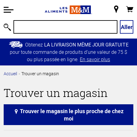
Information
relative à
Mon
Panie
l'accessibilité
magasin
Passer
Aller
Recherche
au
contenu
Obtenez
LA LIVRAISON MÊME JOUR GRATUITE
principal
pour toute commande de produits d’une valeur de 75 $
Retour à
ou plus passée en ligne.
En savoir plus
la
navigation
Accueil
Trouver un magasin
principale
Trouver un magasin
Trouver le magasin le plus proche de chez
moi