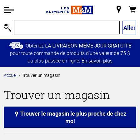
Information
relative à
Mon
Panie
l'accessibilité
magasin
Passer
Aller
Recherche
au
contenu
Obtenez
LA LIVRAISON MÊME JOUR GRATUITE
principal
pour toute commande de produits d’une valeur de 75 $
Retour à
ou plus passée en ligne.
En savoir plus
la
navigation
Accueil
Trouver un magasin
principale
Trouver un magasin
Trouver le magasin le plus proche de chez
moi