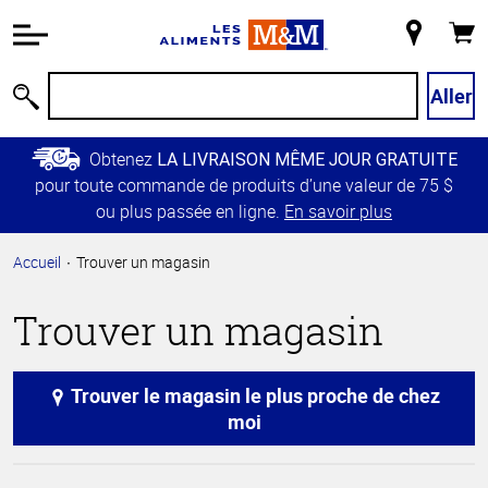
Information
relative à
Mon
Panie
l'accessibilité
magasin
Passer
Aller
Recherche
au
contenu
Obtenez
LA LIVRAISON MÊME JOUR GRATUITE
principal
pour toute commande de produits d’une valeur de 75 $
Retour à
ou plus passée en ligne.
En savoir plus
la
navigation
Accueil
Trouver un magasin
principale
Trouver un magasin
Trouver le magasin le plus proche de chez
moi