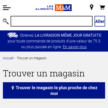
Information
relative à
Mon
Panie
l'accessibilité
magasin
Passer
Aller
Recherche
au
contenu
Obtenez
LA LIVRAISON MÊME JOUR GRATUITE
principal
pour toute commande de produits d’une valeur de 75 $
Retour à
ou plus passée en ligne.
En savoir plus
la
navigation
Accueil
Trouver un magasin
principale
Trouver un magasin
Trouver le magasin le plus proche de chez
moi