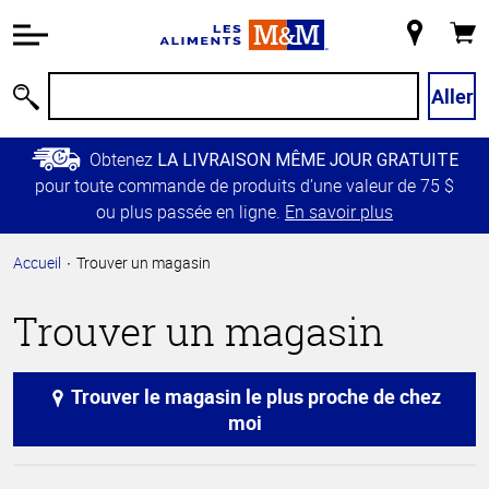
Information
relative à
Mon
Panie
l'accessibilité
magasin
Passer
Aller
Recherche
au
contenu
Obtenez
LA LIVRAISON MÊME JOUR GRATUITE
principal
pour toute commande de produits d’une valeur de 75 $
Retour à
ou plus passée en ligne.
En savoir plus
la
navigation
Accueil
Trouver un magasin
principale
Trouver un magasin
Trouver le magasin le plus proche de chez
moi